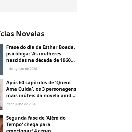
ícias Novelas
Frase do dia de Esther Boada,
psicóloga: 'As mulheres
nascidas na década de 1960
cresceram com a ideia de que
1 de agosto de 2026
precisavam dar conta de
tudo, porque era isso que a
Após 60 capítulos de 'Quem
sociedade exigia'
Ama Cuida', os 3 personagens
mais inúteis da novela ainda
não disseram a que vieram —
29 de julho de 2026
o último é o maior
desperdício
Segunda fase de 'Além do
Tempo' chega para
emocionar! 4 cenas