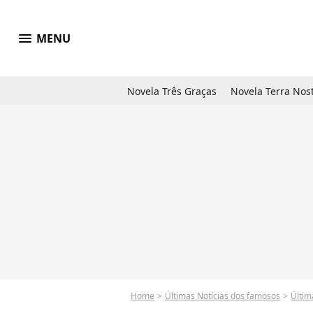
menu
MENU
Novela Três Graças
Novela Terra Nos
Home
Últimas Notícias dos famosos
Últim