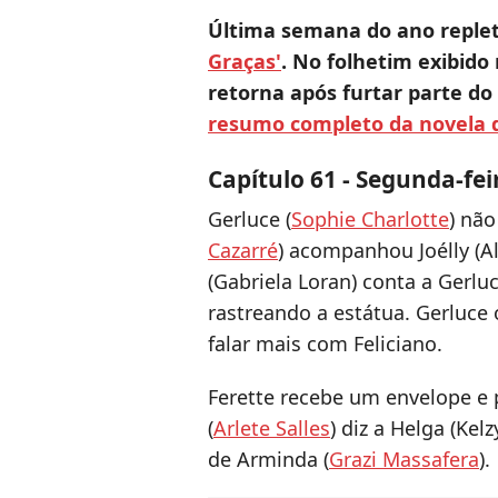
Última semana do ano reple
Graças'
. No folhetim exibido
retorna após furtar parte do 
resumo completo da novela 
Capítulo 61 - Segunda-fei
Gerluce (
Sophie Charlotte
) não
Cazarré
) acompanhou Joélly (Al
(Gabriela Loran) conta a Gerluc
rastreando a estátua. Gerluce 
falar mais com Feliciano.
Ferette recebe um envelope e 
(
Arlete Salles
) diz a Helga (Ke
de Arminda (
Grazi Massafera
).