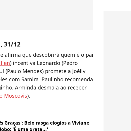
, 31/12
ce afirma que descobrirá quem é o pai
illen
) incentiva Leonardo (Pedro
aul (Paulo Mendes) promete a Joélly
deles com Samira. Paulinho recomenda
rginho. Arminda desmaia ao receber
o Moscovis
).
s Graças'; Belo rasga elogios a Viviane
obo: 'É uma grata...'