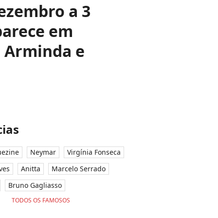
dezembro a 3
aparece em
a Arminda e
ias
ezine
Neymar
Virgínia Fonseca
ves
Anitta
Marcelo Serrado
Bruno Gagliasso
TODOS OS FAMOSOS