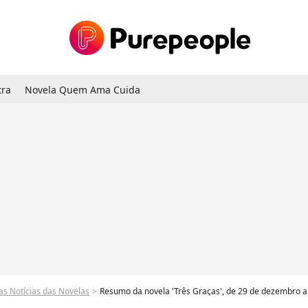
tra
Novela Quem Ama Cuida
as Notícias das Novelas
Resumo da novela 'Três Graças', de 29 de dezembro a 3 de janeiro: Belo volta à trama da Globo em triste