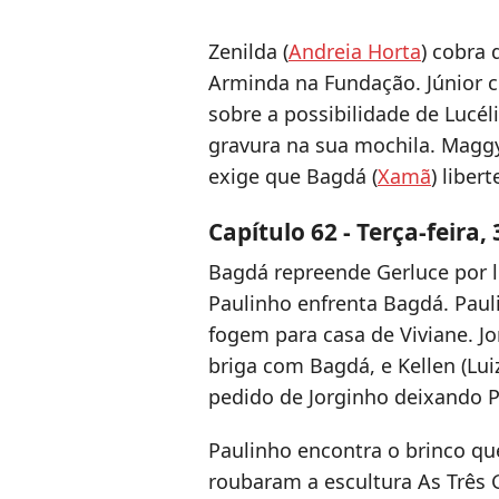
Zenilda (
Andreia Horta
) cobra 
Arminda na Fundação. Júnior 
sobre a possibilidade de Lucéli
gravura na sua mochila. Maggy
exige que Bagdá (
Xamã
) liber
Capítulo 62 - Terça-feira,
Bagdá repreende Gerluce por le
Paulinho enfrenta Bagdá. Pau
fogem para casa de Viviane. J
briga com Bagdá, e Kellen (Lu
pedido de Jorginho deixando P
Paulinho encontra o brinco qu
roubaram a escultura As Três 