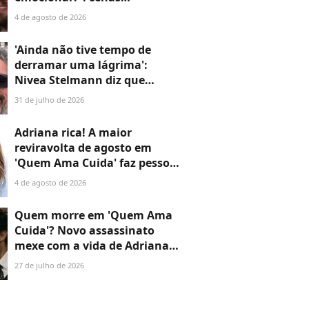
marcantes do primeiro
4 de agosto de 2026
capítulo provam que a novela
não perde o fôlego
'Ainda não tive tempo de
derramar uma lágrima':
Nivea Stelmann diz que
marido 'resolveu ir embora'
31 de julho de 2026
após 14 anos de casamento
Adriana rica! A maior
reviravolta de agosto em
'Quem Ama Cuida' faz pessoa
mais inesperada colocar
4 de agosto de 2026
fortuna nas mãos da viúva de
Arthur
Quem morre em 'Quem Ama
Cuida'? Novo assassinato
mexe com a vida de Adriana e
deixa Pedro de queixo caído
27 de julho de 2026