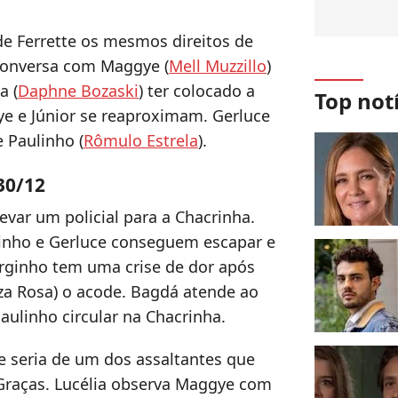
de Ferrette os mesmos direitos de
conversa com Maggye (
Mell Muzzillo
)
a (
Daphne Bozaski
) ter colocado a
Top not
e e Júnior se reaproximam. Gerluce
te Paulinho (
Rômulo Estrela
).
 30/12
var um policial para a Chacrinha.
linho e Gerluce conseguem escapar e
orginho tem uma crise de dor após
iza Rosa) o acode. Bagdá atende ao
aulinho circular na Chacrinha.
e seria de um dos assaltantes que
Graças. Lucélia observa Maggye com