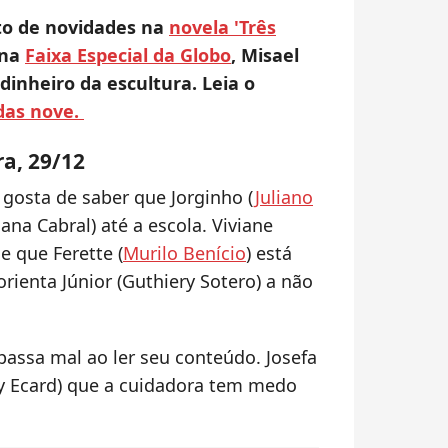
to de novidades na
novela 'Três
 na
Faixa Especial da Globo
, Misael
dinheiro da escultura. Leia o
das nove.
ra, 29/12
 gosta de saber que Jorginho (
Juliano
ana Cabral) até a escola. Viviane
e que Ferette (
Murilo Benício
) está
orienta Júnior (Guthiery Sotero) a não
passa mal ao ler seu conteúdo. Josefa
lzy Ecard) que a cuidadora tem medo