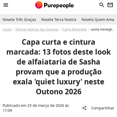
menu
search
newsletter
Novela Três Graças
Novela Terra Nostra
Novela Quem Ama C
Home
Últimas Notícias dos famosos
Sasha Meneghel
sasha meneghel marido quiet luxury feminino camisa cropped, capa curta e cintura marcada: 13 fotos deste look de alfaiataria de Sasha provam que a produção exala 'quiet luxury' neste Outono 2026
Capa curta e cintura
marcada: 13 fotos deste look
de alfaiataria de Sasha
provam que a produção
exala 'quiet luxury' neste
Outono 2026
Publicado em 25 de março de 2026 às
Compartilhar
share
17:09