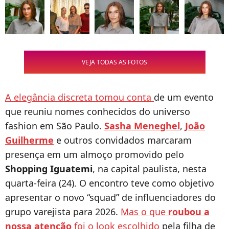
VEJA TODAS AS FOTOS
A elegância discreta tomou conta
de um evento
que reuniu nomes conhecidos do universo
fashion em São Paulo.
Sasha Meneghel
,
João
Guilherme
e outros convidados marcaram
presença em um almoço promovido pelo
Shopping Iguatemi
, na capital paulista, nesta
quarta-feira (24). O encontro teve como objetivo
apresentar o novo “squad” de influenciadores do
grupo varejista para 2026.
Mas o que
roubou a
nossa atenção
foi o look escolhido
pela filha de