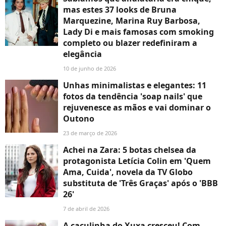
mas estes 37 looks de Bruna
Marquezine, Marina Ruy Barbosa,
Lady Di e mais famosas com smoking
completo ou blazer redefiniram a
elegância
10 de junho de 2026
Unhas minimalistas e elegantes: 11
fotos da tendência 'soap nails' que
rejuvenesce as mãos e vai dominar o
Outono
23 de março de 2026
Achei na Zara: 5 botas chelsea da
protagonista Letícia Colin em 'Quem
Ama, Cuida', novela da TV Globo
substituta de 'Três Graças' após o 'BBB
26'
7 de abril de 2026
A caçulinha do Xuxa cresceu! Com