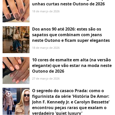
unhas curtas neste Outono de 2026
18 de março de 2026
Dos anos 90 até 2026: estes são os
sapatos que combinam com jeans
neste Outono e ficam super elegantes
18 de março de 2026
10 cores de esmalte em alta (na versão
elegante) que vão estar na moda neste
Outono de 2026
27 de março de 2026
O segredo do casaco Prada: como o
player2
figurinista da série 'História De Amor:
John F. Kennedy Jr. e Carolyn Bessette'
encontrou peças raras que exalam o
verdadeiro 'quiet luxury'