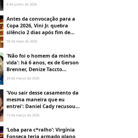
após neta de Carlos Alberto
8 de junho de 2026
de Nóbrega o acusar de
traição; ator pondera
Antes da convocação para a
Copa 2026, Vini Jr. quebra
silêncio 2 dias após fim de
namoro com Virginia; jogador
18 de maio de 2026
manda mensagem de apoio à
ex em meio a rumor de
'Não foi o homem da minha
traição
vida': há 6 anos, ex de Gerson
Brenner, Denize Taccto
explicou afastamento após
24 de março de 2026
tiro sofrido pelo ator e
decisão judicial
'Vou sair desse casamento da
mesma maneira que eu
entrei': Daniel Cady recusou
apartamento oferecido por
13 de março de 2026
Ivete Sangalo após
separação, diz jornalista
‘Loba para c*ralho’: Virgínia
Fonseca teria armado plano