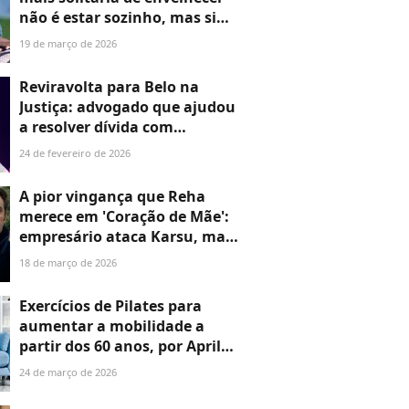
não é estar sozinho, mas sim
perceber que algumas
19 de março de 2026
amizades não sobrevivem
quando você para de tomar a
Reviravolta para Belo na
iniciativa e ter disposição em
Justiça: advogado que ajudou
fazer todo o trabalho
a resolver dívida com
Denilson leva ‘calote’ do
24 de fevereiro de 2026
cantor e cobra fortuna de
honorários
A pior vingança que Reha
merece em 'Coração de Mãe':
empresário ataca Karsu, mas
paga na pele por não aceitar
18 de março de 2026
o fim do casamento
Exercícios de Pilates para
aumentar a mobilidade a
partir dos 60 anos, por April
Hattori, personal trainer
24 de março de 2026