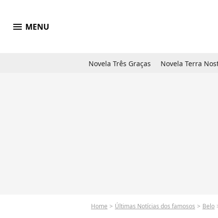
menu
MENU
Novela Três Graças
Novela Terra Nos
Home
Últimas Notícias dos famosos
Belo