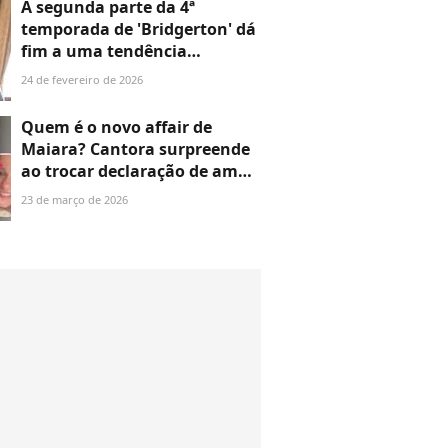
A segunda parte da 4ª
temporada de 'Bridgerton' dá
fim a uma tendência
preocupante sobre os irmãos
24 de fevereiro de 2026
protagonistas
Quem é o novo affair de
Maiara? Cantora surpreende
ao trocar declaração de amor
com cantor sertanejo: 'Nada
23 de março de 2026
vai nos parar... te amo'