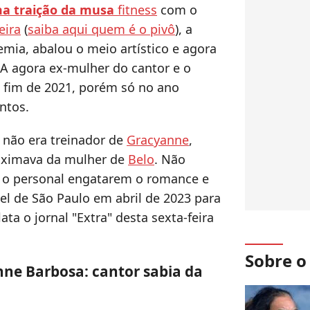
a traição da musa
fitness
com o
eira
(
saiba aqui quem é o pivô
), a
a, abalou o meio artístico e agora
 A agora ex-mulher do cantor e o
 fim de 2021, porém só no ano
ntos.
n não era treinador de
Gracyanne
,
oximava da mulher de
Belo
. Não
 o personal engatarem o romance e
 de São Paulo em abril de 2023 para
ta o jornal "Extra" desta sexta-feira
Sobre 
ne Barbosa: cantor sabia da