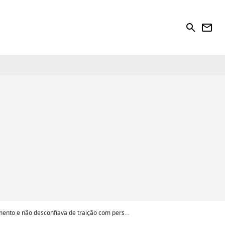
search
newsletter
não desconfiava de traição com personal Gilson