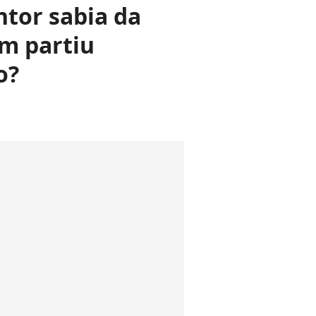
ntor sabia da
em partiu
o?