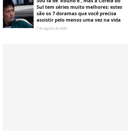
Sou fã de 'Round 6', mas a Coreia do
Sul tem séries muito melhores: estes
são os 7 doramas que você precisa
assistir pelo menos uma vez na vida
7 de agosto de 2026