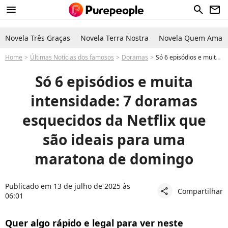
menu
search
newsletter
Novela Três Graças
Novela Terra Nostra
Novela Quem Ama C
Home
Últimas Notícias dos famosos
Doramas
Só 6 episódios e muita intensidade: 7 doramas esquecidos da Netflix que são ideais para uma maratona de domingo
Só 6 episódios e muita
intensidade: 7 doramas
esquecidos da Netflix que
são ideais para uma
maratona de domingo
Publicado em 13 de julho de 2025 às
Compartilhar
share
06:01
Quer algo rápido e legal para ver neste