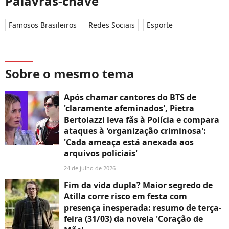
Palavras-chave
Famosos Brasileiros
Redes Sociais
Esporte
Sobre o mesmo tema
Após chamar cantores do BTS de
'claramente afeminados', Pietra
Bertolazzi leva fãs à Polícia e compara
ataques à 'organização criminosa':
'Cada ameaça está anexada aos
arquivos policiais'
24 de julho de 2026
Fim da vida dupla? Maior segredo de
Atilla corre risco em festa com
presença inesperada: resumo de terça-
feira (31/03) da novela 'Coração de