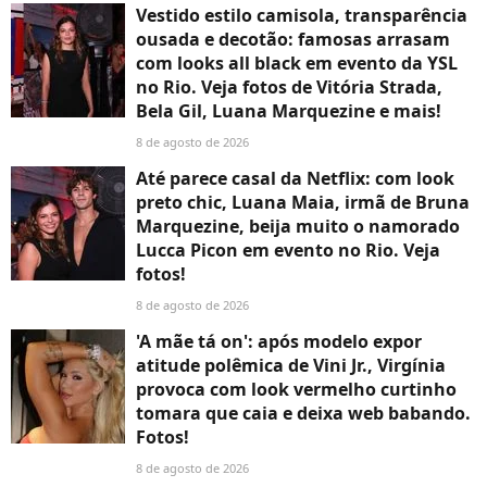
Vestido estilo camisola, transparência
ousada e decotão: famosas arrasam
com looks all black em evento da YSL
no Rio. Veja fotos de Vitória Strada,
Bela Gil, Luana Marquezine e mais!
8 de agosto de 2026
Até parece casal da Netflix: com look
preto chic, Luana Maia, irmã de Bruna
Marquezine, beija muito o namorado
Lucca Picon em evento no Rio. Veja
fotos!
8 de agosto de 2026
'A mãe tá on': após modelo expor
atitude polêmica de Vini Jr., Virgínia
provoca com look vermelho curtinho
tomara que caia e deixa web babando.
Fotos!
8 de agosto de 2026