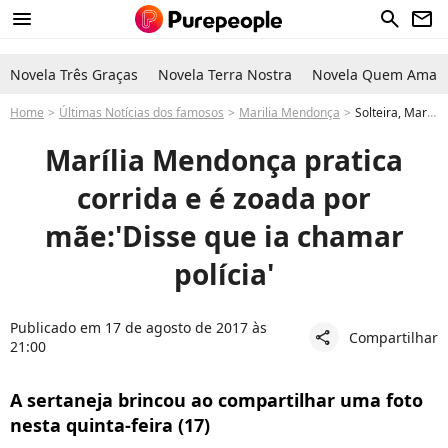
menu
search
newsletter
Novela Três Graças
Novela Terra Nostra
Novela Quem Ama C
Home
Últimas Notícias dos famosos
Marilia Mendonça
Solteira, Marília Mendonça corre e brinca sobre a mãe: 'Disse que ia chamar polícia'
Marília Mendonça pratica
corrida e é zoada por
mãe:'Disse que ia chamar
polícia'
Publicado em 17 de agosto de 2017 às
Compartilhar
share
21:00
A sertaneja brincou ao compartilhar uma foto
nesta quinta-feira (17)