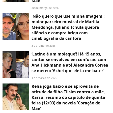
Mãe'
30 de março de 2026
'Não quero que use minha imagem':
maior parceiro musical de Marília
Mendonça, Juliano Tchula quebra
silêncio e compra briga com
cinebiografia da cantora
3 de julho de 2026
‘Latino é um moleque’! Há 15 anos,
cantor se envolveu em confusão com
Ana Hickmann e até Alexandre Correa
se meteu: ‘Achei que ele ia me bater’
1 de março de 2026
Reha joga baixo e se aproveita de
atitude da filha Tilsim contra a mãe,
Karsu: resumo do capítulo de quinta-
feira (12/03) da novela 'Coração de
Mãe'