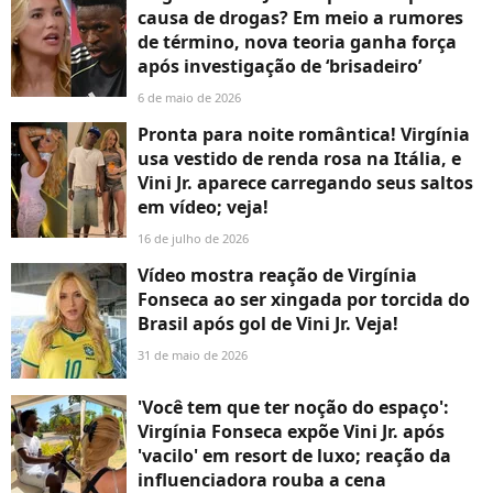
causa de drogas? Em meio a rumores
de término, nova teoria ganha força
após investigação de ‘brisadeiro’
6 de maio de 2026
Pronta para noite romântica! Virgínia
usa vestido de renda rosa na Itália, e
Vini Jr. aparece carregando seus saltos
em vídeo; veja!
16 de julho de 2026
Vídeo mostra reação de Virgínia
Fonseca ao ser xingada por torcida do
Brasil após gol de Vini Jr. Veja!
31 de maio de 2026
'Você tem que ter noção do espaço':
Virgínia Fonseca expõe Vini Jr. após
'vacilo' em resort de luxo; reação da
influenciadora rouba a cena