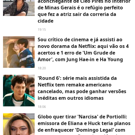
aconchegante de Cleo Pires no interior
de Minas Gerais é o refúgio perfeito
que fez a atriz sair da correria da
cidade
19:15
Sou crítico de cinema e já assisti ao
novo dorama da Netflix: aqui vão os 4
acertos e 1 erro de 'Um Grude de
Amor', com Jung Hae-in e Ha Young
18:20
'Round 6': série mais assistida da
Netflix tem remake americano
cancelado, mas pode ganhar versões
inéditas em outros idiomas
18:06
Globo quer tirar 'Narcisa' de Portiolli:
emissora de Eliana e Huck teria planos
de enfraquecer 'Domingo Legal' com