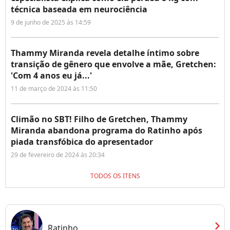
técnica baseada em neurociência
9 de junho de 2025 às 14:59
Thammy Miranda revela detalhe íntimo sobre
transição de gênero que envolve a mãe, Gretchen:
'Com 4 anos eu já...'
11 de março de 2024 às 11:50
Climão no SBT! Filho de Gretchen, Thammy
Miranda abandona programa do Ratinho após
piada transfóbica do apresentador
29 de fevereiro de 2024 às 20:34
TODOS OS ITENS
chevron_right
Ratinho