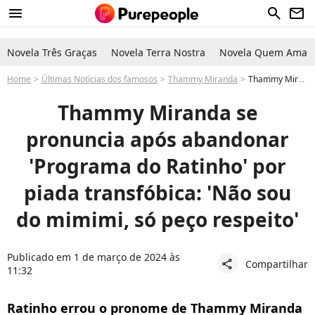
menu
search
newsletter
Novela Três Graças
Novela Terra Nostra
Novela Quem Ama C
Home
Últimas Notícias dos famosos
Thammy Miranda
Thammy Miranda abandona 'Programa do Ratinho' após piada transfóbica. Entenda a polêmica
Thammy Miranda se
pronuncia após abandonar
'Programa do Ratinho' por
piada transfóbica: 'Não sou
do mimimi, só peço respeito'
Publicado em 1 de março de 2024 às
Compartilhar
share
11:32
Ratinho errou o pronome de Thammy Miranda