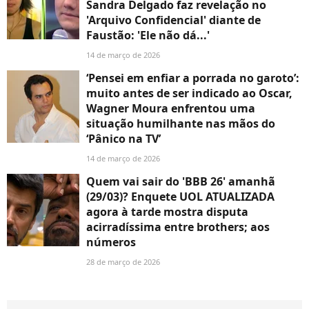
Sandra Delgado faz revelação no
'Arquivo Confidencial' diante de
Faustão: 'Ele não dá...'
14 de março de 2026
‘Pensei em enfiar a porrada no garoto’:
muito antes de ser indicado ao Oscar,
Wagner Moura enfrentou uma
situação humilhante nas mãos do
‘Pânico na TV’
14 de março de 2026
Quem vai sair do 'BBB 26' amanhã
(29/03)? Enquete UOL ATUALIZADA
agora à tarde mostra disputa
acirradíssima entre brothers; aos
números
28 de março de 2026