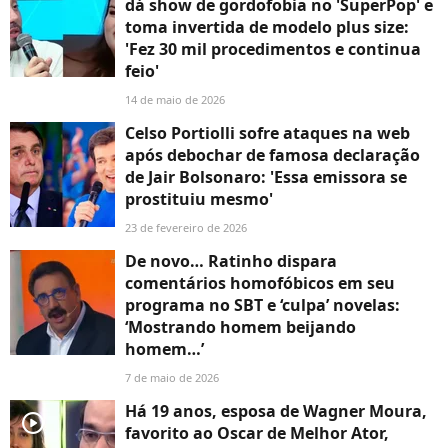
dá show de gordofobia no 'SuperPop' e
toma invertida de modelo plus size:
'Fez 30 mil procedimentos e continua
feio'
14 de maio de 2026
Celso Portiolli sofre ataques na web
após debochar de famosa declaração
de Jair Bolsonaro: 'Essa emissora se
prostituiu mesmo'
23 de fevereiro de 2026
De novo… Ratinho dispara
comentários homofóbicos em seu
programa no SBT e ‘culpa’ novelas:
‘Mostrando homem beijando
homem…’
7 de maio de 2026
Há 19 anos, esposa de Wagner Moura,
player2
favorito ao Oscar de Melhor Ator,