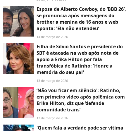
Esposa de Alberto Cowboy, do ‘BBB 26’,
se pronuncia após mensagens do
brother a menina de 16 anos e web
aponta: 'Ela não entendeu’
14 de março de 2026
Filha de Silvio Santos e presidente do
SBT é atacada na web após nota de
apoio a Erika Hilton por fala
transfóbica de Ratinho: 'Honre a
memória do seu pai'
13 de março de 2026
‘Não vou ficar em silêncio': Ratinho,
em primeiro vídeo após polêmica com
Erika Hilton, diz que ‘defende
comunidade trans’
13 de março de 2026
'Quem fala a verdade pode ser vítima