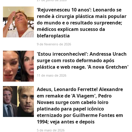
‘Rejuvenesceu 10 anos’: Leonardo se
rende à cirurgia plástica mais popular
do mundo e o resultado surpreende;
médicos explicam sucesso da
blefaroplastia
9 de fevereiro de 2026
'Estou irreconhecível': Andressa Urach
surge com rosto deformado após
plástica e web reage. 'A nova Gretchen'
11 de maio de 2026
Adeus, Leonardo Ferrette! Alexandre
em remake de 'A Viagem', Pedro
Novaes surge com cabelo loiro
platinado para papel icônico
eternizado por Guilherme Fontes em
1994; veja antes e depois
5 de maio de 2026