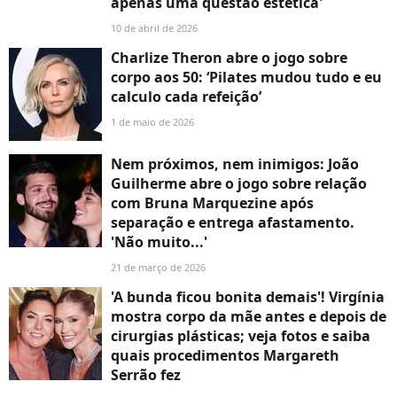
apenas uma questão estética'
10 de abril de 2026
Charlize Theron abre o jogo sobre
corpo aos 50: ‘Pilates mudou tudo e eu
calculo cada refeição’
1 de maio de 2026
Nem próximos, nem inimigos: João
Guilherme abre o jogo sobre relação
com Bruna Marquezine após
separação e entrega afastamento.
'Não muito...'
21 de março de 2026
'A bunda ficou bonita demais'! Virgínia
mostra corpo da mãe antes e depois de
cirurgias plásticas; veja fotos e saiba
quais procedimentos Margareth
Serrão fez