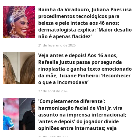
Rainha da Viradouro, Juliana Paes usa
procedimentos tecnológicos para
beleza e pele intacta aos 46 anos;
dermatologista explica: 'Maior desafio
não é apenas flacidez'
21 de fevereiro de 2026
Veja antes e depois! Aos 16 anos,
Rafaella Justus passa por segunda
rinoplastia e ganha texto emocionado
da mãe, Ticiane Pinheiro: ‘Reconhecer
o que a incomodava’
27 de abril de 2026
'Completamente diferente':
harmonização facial de Vini Jr. vira
assunto na imprensa internacional;
'antes e depois' do jogador divide
opiniões entre internautas; veja
21 de julho de 2026