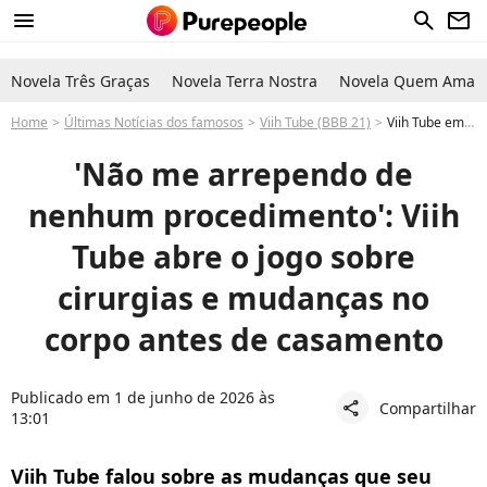
menu
search
newsletter
Novela Três Graças
Novela Terra Nostra
Novela Quem Ama C
Home
Últimas Notícias dos famosos
Viih Tube (BBB 21)
Viih Tube emagrecimento antes e depois: influenciadora famosa fala sobre perda de peso e cirurgias plásticas antes do casamento
'Não me arrependo de
nenhum procedimento': Viih
Tube abre o jogo sobre
cirurgias e mudanças no
corpo antes de casamento
Publicado em 1 de junho de 2026 às
Compartilhar
share
13:01
Viih Tube falou sobre as mudanças que seu