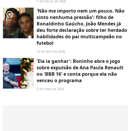
1 de março de 2026
'Não me importo nem um pouco. Não
player2
sinto nenhuma pressão': filho de
Ronaldinho Gaúcho, João Mendes já
deu forte declaração sobre ter herdado
habilidades do pai multicampeão no
futebol
23 de abril de 2026
'Ela ia ganhar': Boninho abre o jogo
sobre expulsão de Ana Paula Renault
no 'BBB 16' e conta porque ela não
venceu o programa
2 de maio de 2026