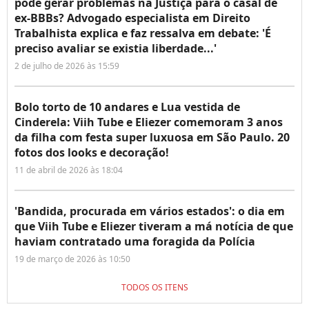
pode gerar problemas na Justiça para o casal de
ex-BBBs? Advogado especialista em Direito
Trabalhista explica e faz ressalva em debate: 'É
preciso avaliar se existia liberdade...'
2 de julho de 2026 às 15:59
Bolo torto de 10 andares e Lua vestida de
Cinderela: Viih Tube e Eliezer comemoram 3 anos
da filha com festa super luxuosa em São Paulo. 20
fotos dos looks e decoração!
11 de abril de 2026 às 18:04
'Bandida, procurada em vários estados': o dia em
que Viih Tube e Eliezer tiveram a má notícia de que
haviam contratado uma foragida da Polícia
19 de março de 2026 às 10:50
TODOS OS ITENS