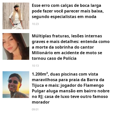
Esse erro com calças de boca larga
pode fazer você parecer mais baixa,
segundo especialistas em moda
10:23
Múltiplas fraturas, lesões internas
graves e mais detalhes: entenda como
a morte da sobrinha do cantor
Milionário em acidente de moto se
tornou caso de Polícia
10:13
1.200m², duas piscinas com vista
maravilhosa para praia da Barra da
Tijuca e mais: jogador do Flamengo
Pulgar aluga mansão em bairro nobre
no RJ; casa de luxo teve outro famoso
morador
09:01