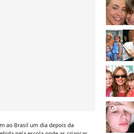
player2
m ao Brasil um dia depois da
ebida pela escola onde as crianças