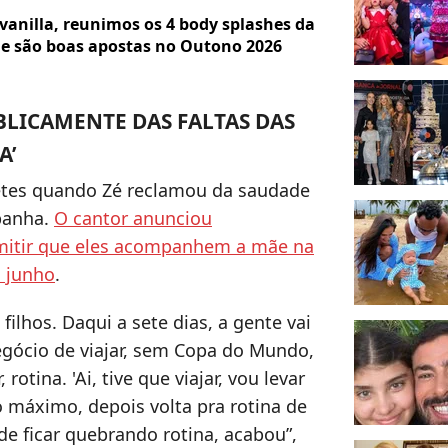
 vanilla, reunimos os 4 body splashes da
e são boas apostas no Outono 2026
BLICAMENTE DAS FALTAS DAS
A’
tes quando Zé reclamou da saudade
panha.
O cantor anunciou
mitir que eles acompanhem a mãe na
 junho
.
lhos. Daqui a sete dias, a gente vai
egócio de viajar, sem Copa do Mundo,
rotina. 'Ai, tive que viajar, vou levar
no máximo, depois volta pra rotina de
de ficar quebrando rotina, acabou”,