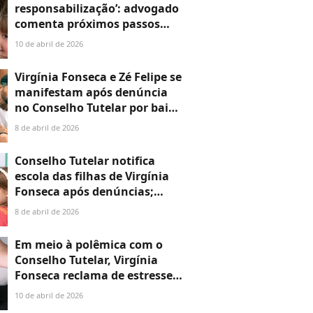
responsabilização’: advogado
comenta próximos passos
após Conselho Tutelar
10 de abril de 2026
notificar escola da filha de
Virgínia Fonseca por faltas
Virgínia Fonseca e Zé Felipe se
manifestam após denúncia
no Conselho Tutelar por baixa
frequência de filha na escola:
8 de abril de 2026
'À disposição…’
Conselho Tutelar notifica
escola das filhas de Virgínia
Fonseca após denúncias;
influenciadora pode ser
8 de abril de 2026
convocada a depor
Em meio à polêmica com o
Conselho Tutelar, Virgínia
Fonseca reclama de estresse:
'Dormindo mal'
10 de abril de 2026