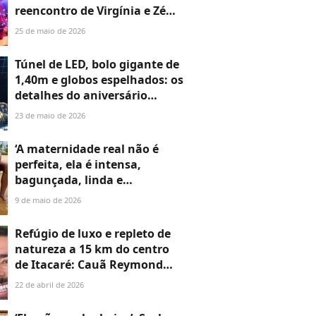
reencontro de Virgínia e Zé
Felipe: os detalhes da festa de
25 de maio de 2026
5 anos de Maria Alice em 30
fotos
Túnel de LED, bolo gigante de
1,40m e globos espelhados: os
detalhes do aniversário
LUXUOSO de Ticiane Pinheiro
23 de maio de 2026
em 30 fotos
‘A maternidade real não é
perfeita, ela é intensa,
bagunçada, linda e
cansativa’: Carol Peixinho
9 de maio de 2026
detalha cotidiano ‘desafiador
e transformador’ do 1º Dia
Refúgio de luxo e repleto de
das Mães com Bento, seu
natureza a 15 km do centro
filho com Thiaguinho
de Itacaré: Cauã Reymond
escolhe hotel boutique
22 de abril de 2026
pioneiro na Bahia para férias
com a filha, Sofia