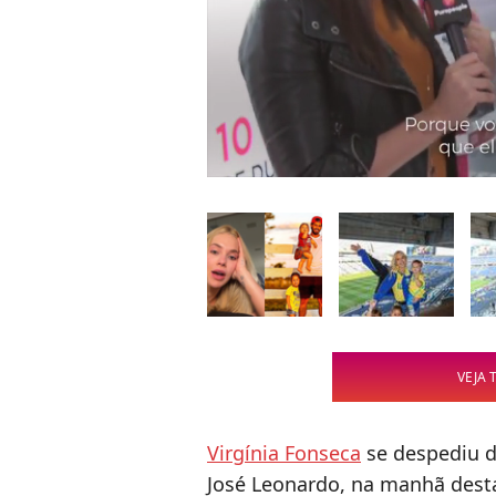
VEJA 
Virgínia Fonseca
se despediu do
José Leonardo, na manhã desta 