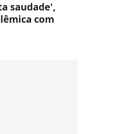
ta saudade',
olêmica com