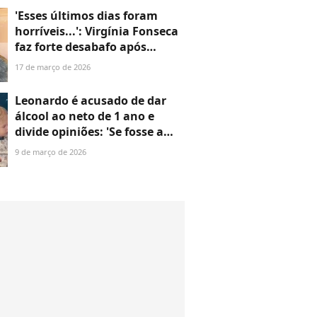
'Esses últimos dias foram
horríveis...': Virgínia Fonseca
faz forte desabafo após
problema de saúde que já a
17 de março de 2026
deixou hospitalizada
Leonardo é acusado de dar
álcool ao neto de 1 ano e
divide opiniões: 'Se fosse a
Virgínia, já teriam chamado o
9 de março de 2026
conselho tutelar’