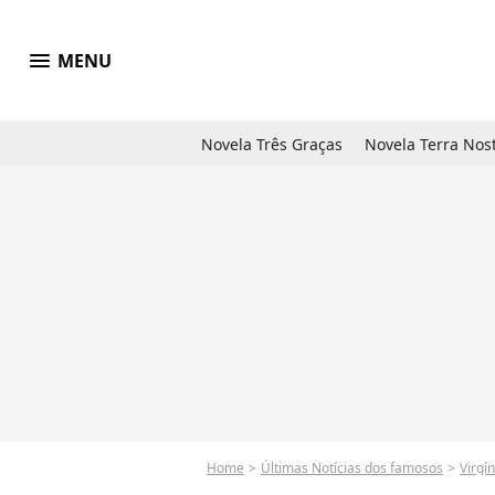
menu
MENU
Novela Três Graças
Novela Terra Nos
Home
Últimas Notícias dos famosos
Virgí