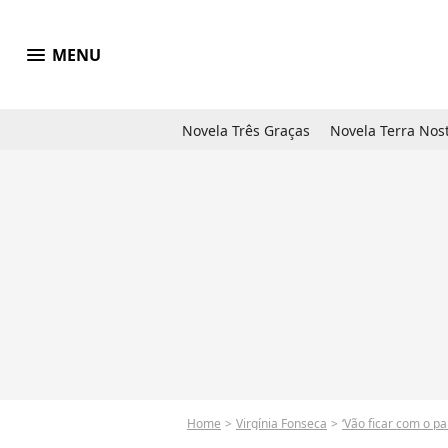
menu
MENU
Novela Três Graças
Novela Terra Nos
Home
Virgínia Fonseca
‘Vão ficar com o p