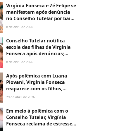
Virgínia Fonseca por faltas
Virgínia Fonseca e Zé Felipe se
manifestam após denúncia
no Conselho Tutelar por baixa
frequência de filha na escola:
8 de abril de 2026
'À disposição…’
Conselho Tutelar notifica
escola das filhas de Virgínia
Fonseca após denúncias;
influenciadora pode ser
8 de abril de 2026
convocada a depor
Após polêmica com Luana
Piovani, Virgínia Fonseca
reaparece com os filhos,
desabafa e ganha apoio de
29 de abril de 2026
Vini Jr.: 'No melhor lugar'
Em meio à polêmica com o
Conselho Tutelar, Virgínia
Fonseca reclama de estresse:
'Dormindo mal'