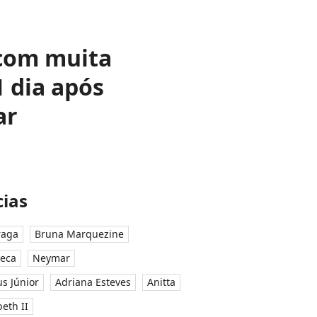
r com muita
1 dia após
ar
ias
raga
Bruna Marquezine
seca
Neymar
ius Júnior
Adriana Esteves
Anitta
eth II