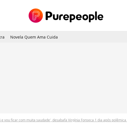
tra
Novela Quem Ama Cuida
ai e vou ficar com muita saudade', desabafa Virgínia Fonseca 1 dia após polêmic