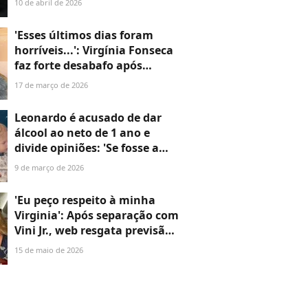
10 de abril de 2026
'Esses últimos dias foram
horríveis...': Virgínia Fonseca
faz forte desabafo após
problema de saúde que já a
17 de março de 2026
deixou hospitalizada
Leonardo é acusado de dar
álcool ao neto de 1 ano e
divide opiniões: 'Se fosse a
Virgínia, já teriam chamado o
9 de março de 2026
conselho tutelar’
'Eu peço respeito à minha
Virginia': Após separação com
Vini Jr., web resgata previsão
inusitada de Márcia Sensitiva
15 de maio de 2026
sobre Virginia Fonseca e Zé
Felipe. Veja!