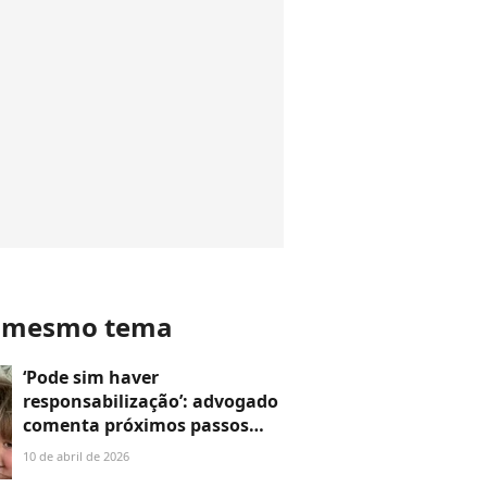
o mesmo tema
‘Pode sim haver
responsabilização’: advogado
comenta próximos passos
após Conselho Tutelar
10 de abril de 2026
notificar escola da filha de