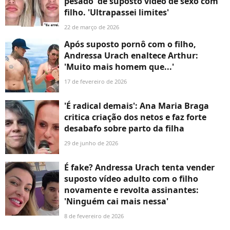
pesado' de suposto vídeo de sexo com
filho. 'Ultrapassei limites'
22 de março de 2026
Após suposto pornô com o filho,
Andressa Urach enaltece Arthur:
'Muito mais homem que...'
17 de fevereiro de 2026
'É radical demais': Ana Maria Braga
critica criação dos netos e faz forte
desabafo sobre parto da filha
29 de junho de 2026
É fake? Andressa Urach tenta vender
suposto vídeo adulto com o filho
novamente e revolta assinantes:
'Ninguém cai mais nessa'
8 de fevereiro de 2026