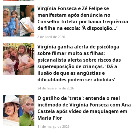
Virgínia Fonseca e Zé Felipe se
manifestam após denúncia no
Conselho Tutelar por baixa frequência
de filha na escola: 'À disposição…’
8 de abril de 2026
Virgínia ganha alerta de psicóloga
sobre filmar muito as filhas:
psicanalista alerta sobre riscos das
superexposição de crianças. 'Dá a
ilusão de que as angústias e
dificuldades podem ser abolidas'
24 de fevereiro de 2026
O gatilho da 'treta': entenda o real
incômodo de Virgínia Fonseca com Ana
Castela após vídeo de maquiagem em
Maria Flor
11 de março de 2026