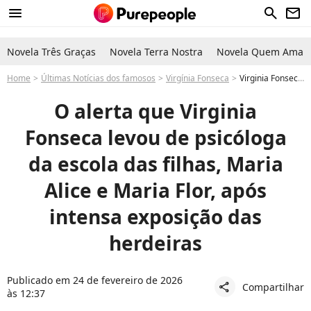
menu
search
newsletter
Novela Três Graças
Novela Terra Nostra
Novela Quem Ama C
Home
Últimas Notícias dos famosos
Virgínia Fonseca
Virginia Fonseca está grávida? Maria Alice e Maria Flor, filhas da influenciadora famosa, vão para a escola e psicóloga faz pedido para ajudar na saúde mental das crianças
O alerta que Virginia
Fonseca levou de psicóloga
da escola das filhas, Maria
Alice e Maria Flor, após
intensa exposição das
herdeiras
Publicado em 24 de fevereiro de 2026
Compartilhar
share
às 12:37