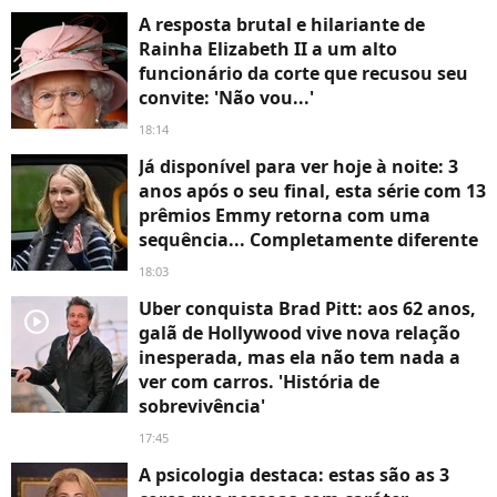
A resposta brutal e hilariante de
Rainha Elizabeth II a um alto
funcionário da corte que recusou seu
convite: 'Não vou...'
18:14
Já disponível para ver hoje à noite: 3
anos após o seu final, esta série com 13
prêmios Emmy retorna com uma
sequência... Completamente diferente
18:03
Uber conquista Brad Pitt: aos 62 anos,
player2
galã de Hollywood vive nova relação
inesperada, mas ela não tem nada a
ver com carros. 'História de
sobrevivência'
17:45
A psicologia destaca: estas são as 3