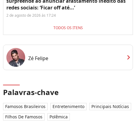
surpreende ao anunciar afastamento inédito das
redes sociais: ‘Ficar off até...’
2 de agosto de 2026 às 17:24
TODOS OS ITENS
chevron_right
Zé Felipe
Palavras-chave
Famosos Brasileiros
Entretenimento
Principais Notícias
Filhos De Famosos
Polêmica