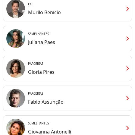
EX
chevron_right
Murilo Benício
SEMELHANTES
chevron_right
Juliana Paes
PARCERIAS
chevron_right
Gloria Pires
PARCERIAS
chevron_right
Fabio Assunção
SEMELHANTES
chevron_right
Giovanna Antonelli