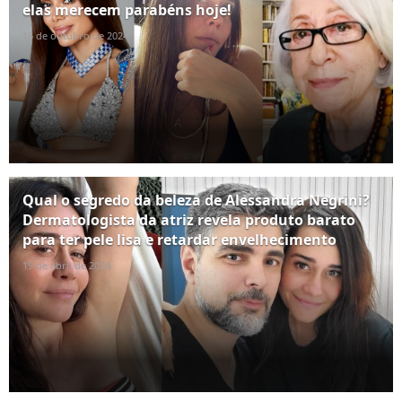
elas merecem parabéns hoje!
15 de outubro de 2024
Qual o segredo da beleza de Alessandra Negrini?
Dermatologista da atriz revela produto barato
para ter pele lisa e retardar envelhecimento
19 de abril de 2024