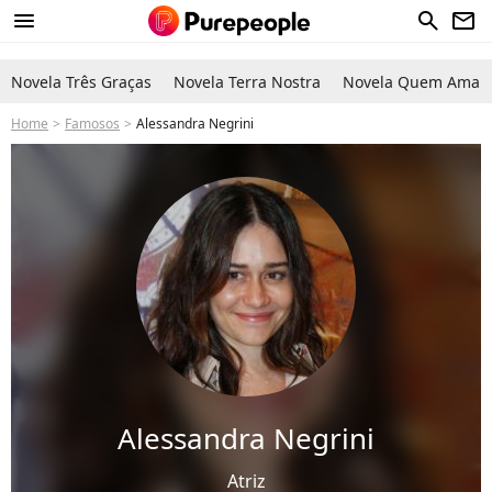
menu
search
newsletter
Novela Três Graças
Novela Terra Nostra
Novela Quem Ama C
Home
Famosos
Alessandra Negrini
Alessandra Negrini
Atriz