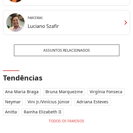
PARCERIAS
chevron_right
Luciano Szafir
ASSUNTOS RELACIONADOS
Tendências
Ana Maria Braga
Bruna Marquezine
Virgínia Fonseca
Neymar
Vini Jr./Vinícius Júnior
Adriana Esteves
Anitta
Rainha Elizabeth II
TODOS OS FAMOSOS