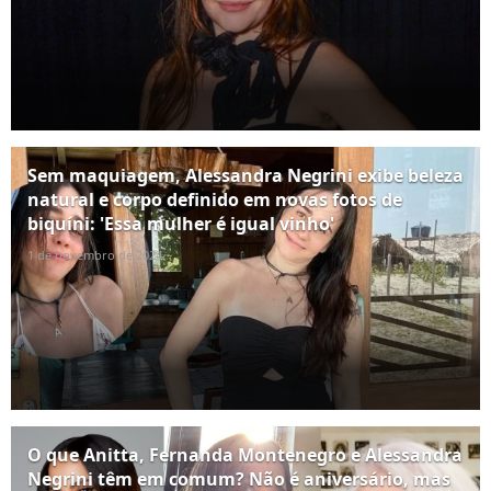
Sem maquiagem, Alessandra Negrini exibe beleza
natural e corpo definido em novas fotos de
biquíni: 'Essa mulher é igual vinho'
1 de novembro de 2024
O que Anitta, Fernanda Montenegro e Alessandra
Negrini têm em comum? Não é aniversário, mas