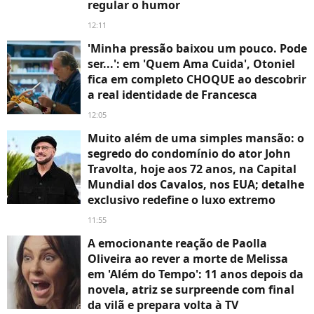
regular o humor
12:11
'Minha pressão baixou um pouco. Pode
ser...': em 'Quem Ama Cuida', Otoniel
fica em completo CHOQUE ao descobrir
a real identidade de Francesca
12:05
Muito além de uma simples mansão: o
segredo do condomínio do ator John
Travolta, hoje aos 72 anos, na Capital
Mundial dos Cavalos, nos EUA; detalhe
exclusivo redefine o luxo extremo
11:55
A emocionante reação de Paolla
Oliveira ao rever a morte de Melissa
em 'Além do Tempo': 11 anos depois da
novela, atriz se surpreende com final
da vilã e prepara volta à TV