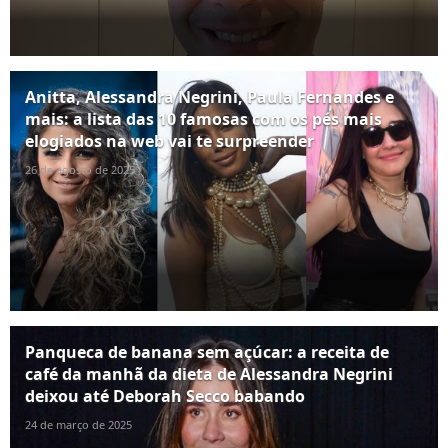
Anitta, Alessandra Negrini, Paula Fernandes e
mais: a lista das 10 famosas com os pés mais
elogiados na web vai te surpreender
26 de agosto de 2025
Panqueca de banana sem açúcar: a receita de
café da manhã da dieta de Alessandra Negrini
deixou até Deborah Secco babando
24 de março de 2025