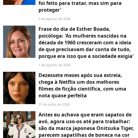
foi feito para tratar, mas sim para
proteger'
3 de agosto de 2026
Frase do dia de Esther Boada,
psicóloga: 'As mulheres nascidas na
década de 1960 cresceram com a ideia
de que precisavam dar conta de tudo,
porque era isso que a sociedade exigia'
1 de agosto de 2026
Dezessete meses após sua estreia,
chega à Netflix um dos melhores
filmes de ficção científica, com uma
nota quase perfeita
31 de julho de 2026
Antes eu achava que eram sapatos de
avó, agora uso-os até para trabalhar:
são da marca japonesa Onitsuka Tiger,
parecem sapatilhas de boneca na cor