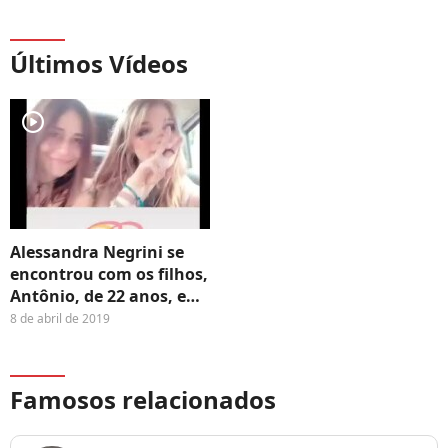
basta hidratar; é
atenção na web
cal
preciso amolecer a
atr
pele endurecida'
Neg
Últimos Vídeos
ate
int
player2
Alessandra Negrini se
encontrou com os filhos,
Antônio, de 22 anos, e
Betina, de 14, no último
8 de abril de 2019
dia do Lollapalooza
Famosos relacionados