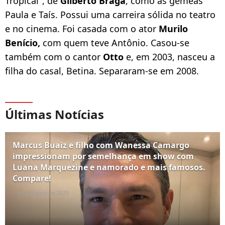
Tropical", de
Gilberto Braga
, como as gêmeas
Paula e Taís. Possui uma carreira sólida no teatro
e no cinema. Foi casada com o ator
Murilo
Benício,
com quem teve Antônio. Casou-se
também com o cantor
Otto
e, em 2003, nasceu a
filha do casal, Betina. Separaram-se em 2008.
Últimas Notícias
Marcus Buaiz e filho com Wanessa Camargo
impressionam por semelhança em show com
Luana Marquezine e namorado e mais famosos.
Compare!
1 de outubro de 2025