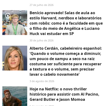
27 de julho de 2026
Benício aprovado! Salas de aula ao
player2
estilo Harvard, nerdbox e laboratórios
com robôs: como é a faculdade em que
o filho do meio de Angélica e Luciano
Huck vai estudar em SP
30 de julho de 2026
Alberto Cerdán, cabeleireiro espanhol:
'Quando o volume começa a diminuir,
um pouco de xampu a seco na raiz
costuma ser suficiente para recuperar
a textura e o volume, sem precisar
lavar o cabelo novamente'
3 de agosto de 2026
Hoje na Netflix: o novo thriller
histórico para assistir com Al Pacino,
Gerard Butler e Jason Momoa