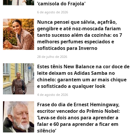
'camisola do Frajola'
6 de agosto de 2026
Nunca pensei que sálvia, açafrão,
gengibre e até noz-moscada fariam
tanto sucesso além da cozinha: os 7
melhores perfumes especiados e
sofisticados para Inverno
28 de julho de 2026
Estes tênis New Balance na cor doce de
leite deixam os Adidas Samba no
chinelo: garantem um ar mais chique
e sofisticado a qualquer look
4 de agosto de 2026
Frase do dia de Ernest Hemingway,
escritor vencedor do Prêmio Nobel:
‘Leva-se dois anos para aprender a
falar e 60 para aprender a ficar em
silêncio’