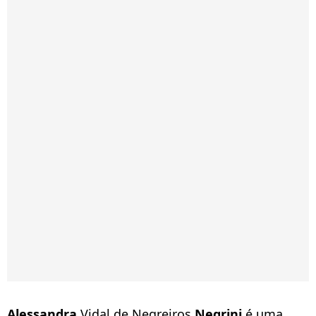
Alessandra
Vidal de Negreiros
Negrini
é uma