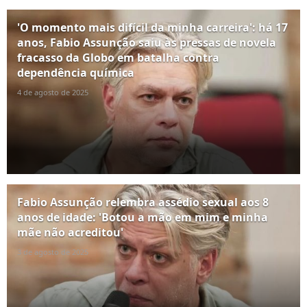
'O momento mais difícil da minha carreira': há 17
anos, Fabio Assunção saiu às pressas de novela
fracasso da Globo em batalha contra
dependência química
4 de agosto de 2025
Fabio Assunção relembra assédio sexual aos 8
anos de idade: 'Botou a mão em mim e minha
mãe não acreditou'
3 de agosto de 2025