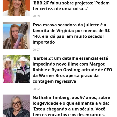
'BBB 26' falou sobre projetos: 'Podem
ter certeza de uma coisa...'
20:59
Essa escova secadora da Juliette é a
favorita de Virgínia: por menos de R$
140, ela 'dá pau' em muito secador
importado
20:07
'Barbie 2': um detalhe essencial está
impedindo novo filme com Margot
Robbie e Ryan Gosling; atitude de CEO
da Warner Bros aperta prazo da
contagem regressiva
20:02
Nathalia Timberg, aos 97 anos, sobre
longevidade e o que alimenta a vida:
'Estou chegando a um século. Você
tem os encantos e os desencantos.