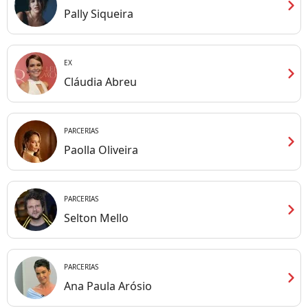
chevron_right
Pally Siqueira
EX
chevron_right
Cláudia Abreu
PARCERIAS
chevron_right
Paolla Oliveira
PARCERIAS
chevron_right
Selton Mello
PARCERIAS
chevron_right
Ana Paula Arósio