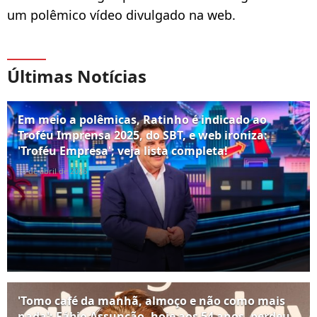
um polêmico vídeo divulgado na web.
Últimas Notícias
Em meio a polêmicas, Ratinho é indicado ao
Troféu Imprensa 2025, do SBT, e web ironiza:
'Troféu Empresa'; veja lista completa!
14 de abril de 2026
'Tomo café da manhã, almoço e não como mais
nada': Fábio Assunção, hoje aos 54 anos, perdeu