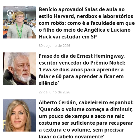
Benício aprovado! Salas de aula ao
player2
estilo Harvard, nerdbox e laboratórios
com robôs: como é a faculdade em que
o filho do meio de Angélica e Luciano
Huck vai estudar em SP
30 de julho de 2026
Frase do dia de Ernest Hemingway,
escritor vencedor do Prêmio Nobel:
‘Leva-se dois anos para aprender a
falar e 60 para aprender a ficar em
silêncio’
27 de julho de 2026
Alberto Cerdán, cabeleireiro espanhol:
'Quando o volume começa a diminuir,
um pouco de xampu a seco na raiz
costuma ser suficiente para recuperar
a textura e o volume, sem precisar
lavar o cabelo novamente'