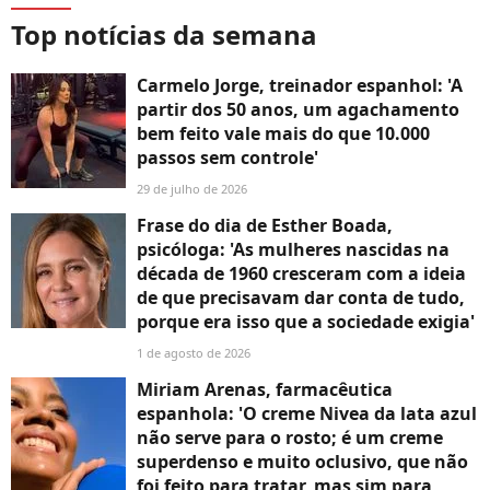
Top notícias da semana
Carmelo Jorge, treinador espanhol: 'A
partir dos 50 anos, um agachamento
bem feito vale mais do que 10.000
passos sem controle'
29 de julho de 2026
Frase do dia de Esther Boada,
psicóloga: 'As mulheres nascidas na
década de 1960 cresceram com a ideia
de que precisavam dar conta de tudo,
porque era isso que a sociedade exigia'
1 de agosto de 2026
Miriam Arenas, farmacêutica
espanhola: 'O creme Nivea da lata azul
não serve para o rosto; é um creme
superdenso e muito oclusivo, que não
foi feito para tratar, mas sim para