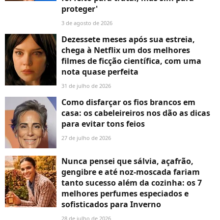
proteger'
3 de agosto de 2026
Dezessete meses após sua estreia,
chega à Netflix um dos melhores
filmes de ficção científica, com uma
nota quase perfeita
31 de julho de 2026
Como disfarçar os fios brancos em
casa: os cabeleireiros nos dão as dicas
para evitar tons feios
27 de julho de 2026
Nunca pensei que sálvia, açafrão,
gengibre e até noz-moscada fariam
tanto sucesso além da cozinha: os 7
melhores perfumes especiados e
sofisticados para Inverno
28 de julho de 2026