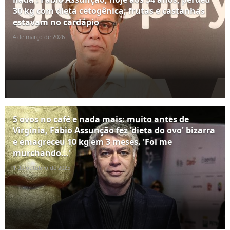
30 kg com dieta cetogênica; frutas e castanhas
estavam no cardápio
4 de março de 2026
5 ovos no café e nada mais: muito antes de
Virgínia, Fábio Assunção fez 'dieta do ovo' bizarra
e emagreceu 10 kg em 3 meses. 'Foi me
murchando...'
1 de outubro de 2025