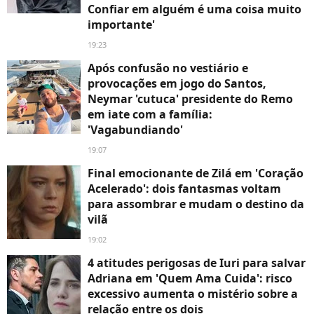
Confiar em alguém é uma coisa muito
importante'
19:23
Após confusão no vestiário e
provocações em jogo do Santos,
Neymar 'cutuca' presidente do Remo
em iate com a família:
'Vagabundiando'
19:07
Final emocionante de Zilá em 'Coração
Acelerado': dois fantasmas voltam
para assombrar e mudam o destino da
vilã
19:02
4 atitudes perigosas de Iuri para salvar
Adriana em 'Quem Ama Cuida': risco
excessivo aumenta o mistério sobre a
relação entre os dois