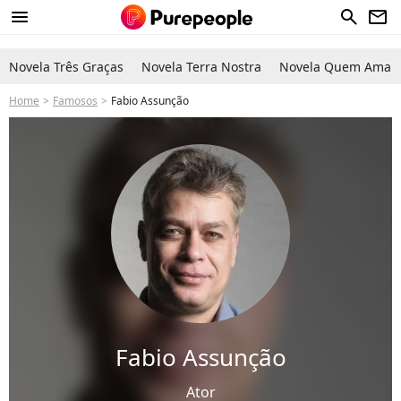
menu
search
newsletter
Novela Três Graças
Novela Terra Nostra
Novela Quem Ama C
Home
Famosos
Fabio Assunção
Fabio Assunção
Ator