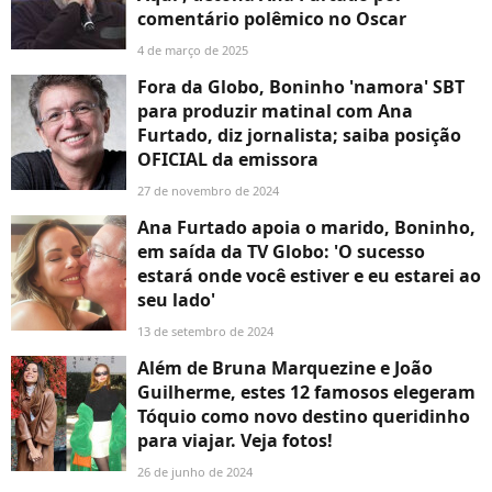
comentário polêmico no Oscar
4 de março de 2025
Fora da Globo, Boninho 'namora' SBT
para produzir matinal com Ana
Furtado, diz jornalista; saiba posição
OFICIAL da emissora
27 de novembro de 2024
Ana Furtado apoia o marido, Boninho,
em saída da TV Globo: 'O sucesso
estará onde você estiver e eu estarei ao
seu lado'
13 de setembro de 2024
Além de Bruna Marquezine e João
Guilherme, estes 12 famosos elegeram
Tóquio como novo destino queridinho
para viajar. Veja fotos!
26 de junho de 2024