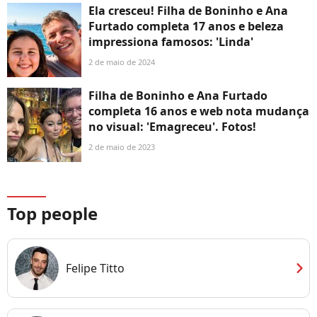
Ela cresceu! Filha de Boninho e Ana
Furtado completa 17 anos e beleza
impressiona famosos: 'Linda'
2 de maio de 2024
Filha de Boninho e Ana Furtado
completa 16 anos e web nota mudança
no visual: 'Emagreceu'. Fotos!
2 de maio de 2023
Top people
chevron_right
Felipe Titto