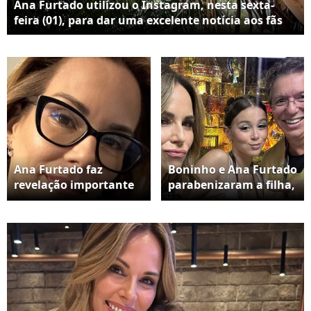
Ana Furtado utilizou o Instagram, nesta sexta-
feira (01), para dar uma excelente notícia aos fãs
Ana Furtado faz
Boninho e Ana Furtado
revelação importante
parabenizaram a filha,
sobre tratamento de
Isabella, pelos 16 anos
câncer: '1 mês para a
de idade
cura'