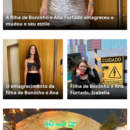
A filha de Boninho e Ana Furtado emagreceu e
mudou o seu estilo
O emagrecimento da
Filha de Boninho e Ana
filha de Boninho e Ana
Furtado, Isabella
Furtado impressionou
visitou a casa do 'BBB
a web
23' antes da estreia do
programa