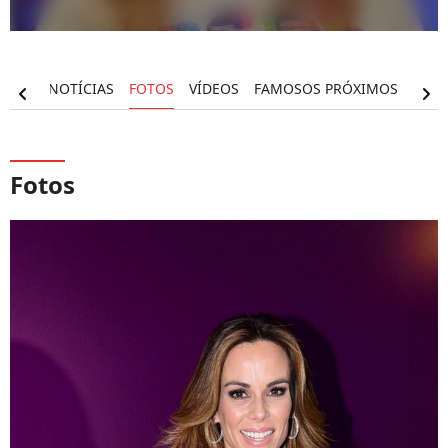
RAFIA
NOTÍCIAS
FOTOS
VÍDEOS
FAMOSOS PRÓXIMOS
chevron_left
chevron_right
Fotos