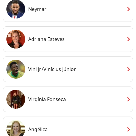
chevron_right
Neymar
chevron_right
Adriana Esteves
chevron_right
Vini Jr./Vinícius Júnior
chevron_right
Virgínia Fonseca
chevron_right
Angélica