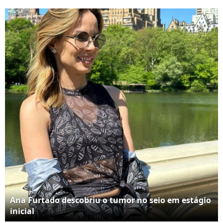
anseios, dar força,
contra o câncer de
desmistificar a doença,
mama
trazer esperança'
Ana Furtado descobriu o tumor no seio em estágio
inicial