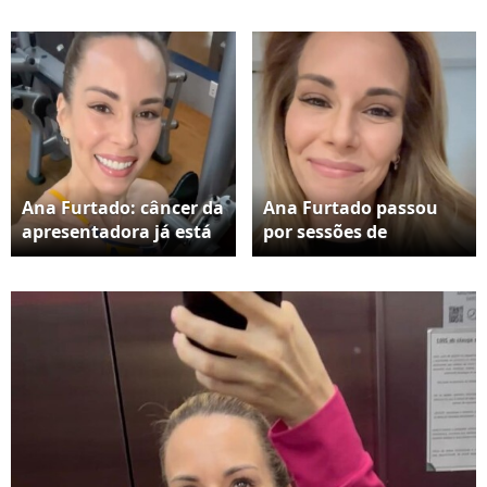
Ana Furtado: câncer da
Ana Furtado passou
apresentadora já está
por sessões de
em remissão há cinco
quimioterapia e
anos
radioterapia e fez uma
cirurgia para retirada
do tumor