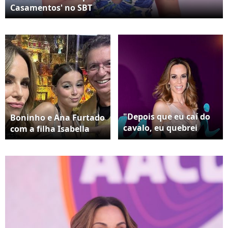
Casamentos' no SBT
"Depois que eu caí do
Boninho e Ana Furtado
cavalo, eu quebrei
com a filha Isabella
duas costelas. Está
difícil me recuperar
porque dói muito. Dói
respirar. Só de falar já
dói. Dói espirrar, tossir
é muito ruim
também", relatou Ana,