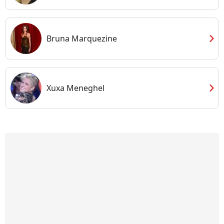
chevron_right
Bruna Marquezine
chevron_right
Xuxa Meneghel