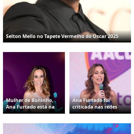
Selton Mello no Tapete Vermelho do Oscar 2025
Mulher de Boninho,
Ana Furtado foi
Ana Furtado está na
criticada nas redes
Cerimônia do Oscar
sociais
2025 para entrevistar
os indicados