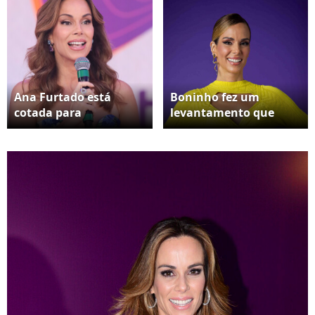
Ana Furtado está
Boninho fez um
cotada para
levantamento que
apresentar novo
mostrou que a sua
programa matinal no
mulher, Ana Furtado,
SBT a partir de 2025
mantinha os
assim que o 'Chega
anunciantes quando
Mais' acabar
substituía Fátima
Bernardes no
'Encontro'