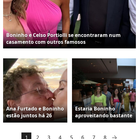
Boninho e Celso Portiolli se encontraram num
casamento com outros famosos
Ana Furtado e Boninho
Estaria Boninho
estão juntos há 26
aproveitando bastante
anos
os momentos de lazer
ao lado da família
antes da maratona
arrow_right
1
2
3
4
5
6
7
8