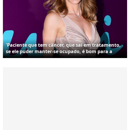
'Paciente que tem câncer, que sai em tratamento,
se ele puder manter-se ocupado, é bom para a
cabeça dele, porque aí ele acaba por conseguir
lidar melhor com a doença e às vezes até
desenvolver uma atitude mais proativa e
positivista', explica oncologista - Ana Furtado
venceu luta contra a doença