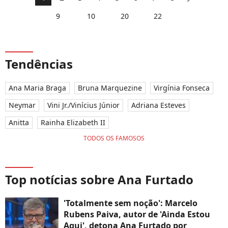
intensa do 'BBB 23'?
9
10
20
22
Tendências
Ana Maria Braga
Bruna Marquezine
Virgínia Fonseca
Neymar
Vini Jr./Vinícius Júnior
Adriana Esteves
Anitta
Rainha Elizabeth II
TODOS OS FAMOSOS
Top notícias sobre Ana Furtado
'Totalmente sem noção': Marcelo
Rubens Paiva, autor de 'Ainda Estou
Aqui', detona Ana Furtado por