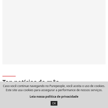
Top notícias do mês
Caso você continue navegando no Purepeople, você aceita o uso de cookies.
Este site usa cookies para assegurar a performance de nossos serviços.
Frase do dia de Aurelio Arteta, filósofo
Leia nossa política de privacidade
espanhol: 'Quem merece respeito é a
pessoa, e com muita frequência apesar
OK