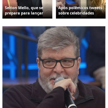
Selton Mello, que se
Após polêmicos tweets
prepara para lançar
sobre celebridades
mais uma temporada
brasileiras, Marcelo
de ‘Sessão de Terapia’,
Rubens Paiva desativa
no Globoplay,
perfil no X, gerando
dispensou adesivos e
reações divididas nas
medicamentos para
redes
largar o cigarro. O
ponto de partida para
o fim do cigarro em
sua vida é que ‘aquilo
fede muito