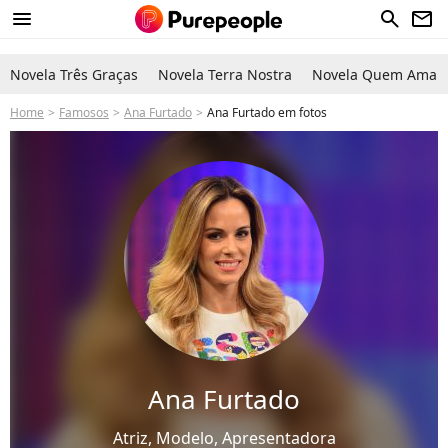
menu
search
newsletter
Novela Três Graças
Novela Terra Nostra
Novela Quem Ama C
Home
Famosos
Ana Furtado
Ana Furtado em fotos
Ana Furtado
Atriz, Modelo, Apresentadora