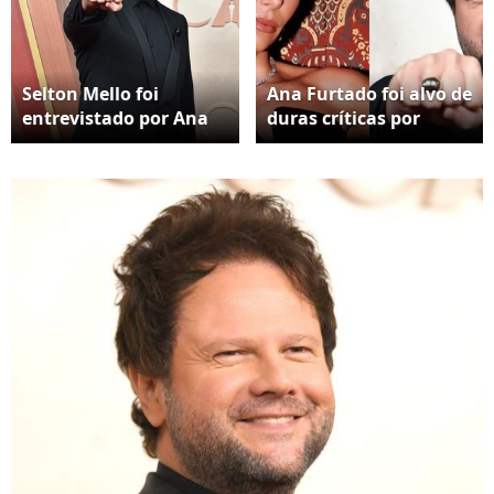
Selton Mello foi
Ana Furtado foi alvo de
entrevistado por Ana
duras críticas por
Furtado no tapete
postura diante de
vermelho do Oscar
Selton Mello no Oscar
2025
2025