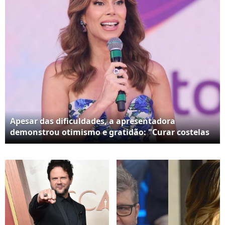
Apesar das dificuldades, a apresentadora
demonstrou otimismo e gratidão: "Curar costelas
quebradas é difícil e muito doloroso, mas vai
passar. Meu muito obrigada a vocês que estão
torcendo pela minha recuperação e me mandando
tanto carinho!".