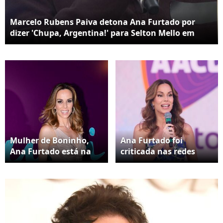
Marcelo Rubens Paiva detona Ana Furtado por
dizer 'Chupa, Argentina!' para Selton Mello em
comemoração ao Oscar
Mulher de Boninho,
Ana Furtado foi
Ana Furtado está na
criticada nas redes
Cerimônia do Oscar
sociais
2025 para entrevistar
os indicados