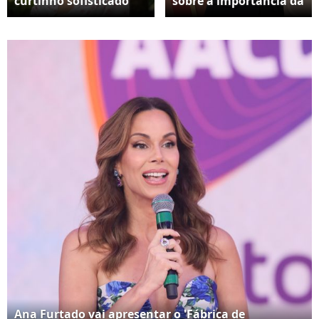
curtinho sofisticado
sobre a importância da
que valoriza os traços
terapia em sua vida
do rosto e ainda traz
pessoal, o processo
praticidade para a
criativo da série e
rotina, como mostra
ainda fez críticas ao
Ana Furtado aos 52
fato da produção
anos
nunca ter conquistado
espaço na TV aberta.
Ana Furtado vai apresentar o 'Fábrica de