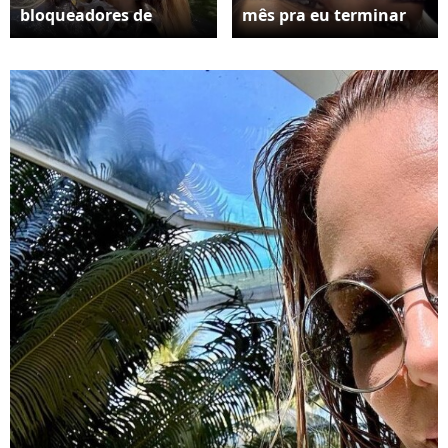
bloqueadores de
mês pra eu terminar
estrogênio, que
de tomar o meu
ajudam pacientes em
bloqueador hormonal
remissão a evitar a
e ser considerada
volta da doença, visto
totalmente curada.
que ele bloqueia o
Vitória tá ali, oh!
estrogênio nas células
Pertinho!'
mamárias