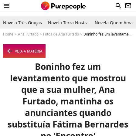
menu
search
newsletter
Novela Três Graças
Novela Terra Nostra
Novela Quem Ama C
Home
Ana Furtado
Fotos de Ana Furtado
Boninho fez um levantamento que mostrou que a sua mulher, Ana Furtado, mantinha os anunciantes quando substituía Fátima Bernardes no 'Encontro' - Foto
arrow_left
VEJA A MATÉRIA
Boninho fez um
levantamento que mostrou
que a sua mulher, Ana
Furtado, mantinha os
anunciantes quando
substituía Fátima Bernardes
no 'Encontro'