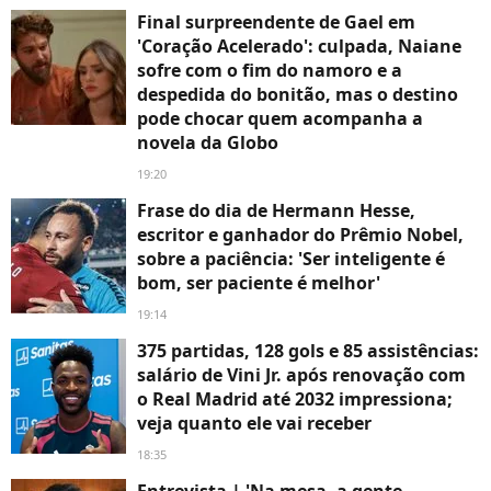
Final surpreendente de Gael em
'Coração Acelerado': culpada, Naiane
sofre com o fim do namoro e a
despedida do bonitão, mas o destino
pode chocar quem acompanha a
novela da Globo
19:20
Frase do dia de Hermann Hesse,
escritor e ganhador do Prêmio Nobel,
sobre a paciência: 'Ser inteligente é
bom, ser paciente é melhor'
19:14
375 partidas, 128 gols e 85 assistências:
salário de Vini Jr. após renovação com
o Real Madrid até 2032 impressiona;
veja quanto ele vai receber
18:35
Entrevista | 'Na mesa, a gente