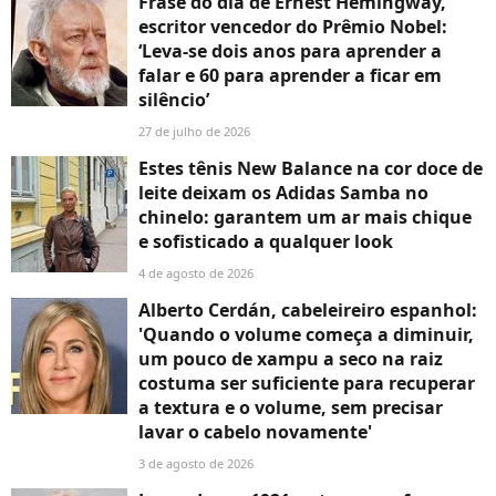
Frase do dia de Ernest Hemingway,
escritor vencedor do Prêmio Nobel:
‘Leva-se dois anos para aprender a
falar e 60 para aprender a ficar em
silêncio’
27 de julho de 2026
Estes tênis New Balance na cor doce de
leite deixam os Adidas Samba no
chinelo: garantem um ar mais chique
e sofisticado a qualquer look
4 de agosto de 2026
Alberto Cerdán, cabeleireiro espanhol:
'Quando o volume começa a diminuir,
um pouco de xampu a seco na raiz
costuma ser suficiente para recuperar
a textura e o volume, sem precisar
lavar o cabelo novamente'
3 de agosto de 2026