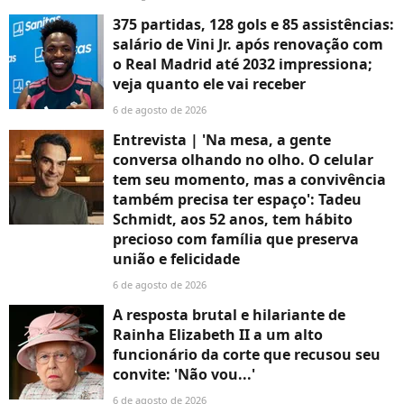
375 partidas, 128 gols e 85 assistências:
salário de Vini Jr. após renovação com
o Real Madrid até 2032 impressiona;
veja quanto ele vai receber
6 de agosto de 2026
Entrevista | 'Na mesa, a gente
conversa olhando no olho. O celular
tem seu momento, mas a convivência
também precisa ter espaço': Tadeu
Schmidt, aos 52 anos, tem hábito
precioso com família que preserva
união e felicidade
6 de agosto de 2026
A resposta brutal e hilariante de
Rainha Elizabeth II a um alto
funcionário da corte que recusou seu
convite: 'Não vou...'
6 de agosto de 2026