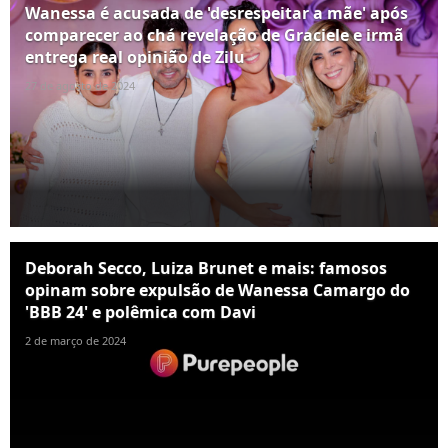
Wanessa é acusada de 'desrespeitar a mãe' após
comparecer ao chá revelação de Graciele e irmã
entrega real opinião de Zilu
27 de agosto de 2024
Deborah Secco, Luiza Brunet e mais: famosos
opinam sobre expulsão de Wanessa Camargo do
'BBB 24' e polêmica com Davi
2 de março de 2024