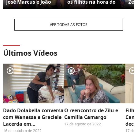
José Marcus e João
os filhos na hora do
Zez
Francisco, também
parabéns
com
estiveram na festa
Gue
VER TODAS AS FOTOS
Últimos Vídeos
player2
player2
player2
Dado Dolabella conversa
O reencontro de Zilu e
Filh
com Wanessa e Graciele
Camilla Camargo
Cama
Lacerda em
decl
17 de agosto de 2022
comemoração do
Cam
16 de outubro de 2022
17 de 