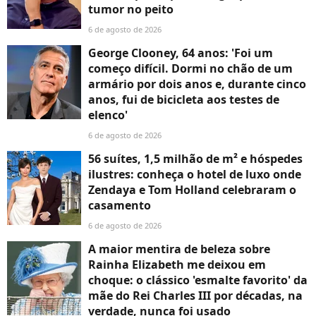
tumor no peito
6 de agosto de 2026
George Clooney, 64 anos: 'Foi um
começo difícil. Dormi no chão de um
armário por dois anos e, durante cinco
anos, fui de bicicleta aos testes de
elenco'
6 de agosto de 2026
56 suítes, 1,5 milhão de m² e hóspedes
ilustres: conheça o hotel de luxo onde
Zendaya e Tom Holland celebraram o
casamento
6 de agosto de 2026
A maior mentira de beleza sobre
Rainha Elizabeth me deixou em
choque: o clássico 'esmalte favorito' da
mãe do Rei Charles III por décadas, na
verdade, nunca foi usado