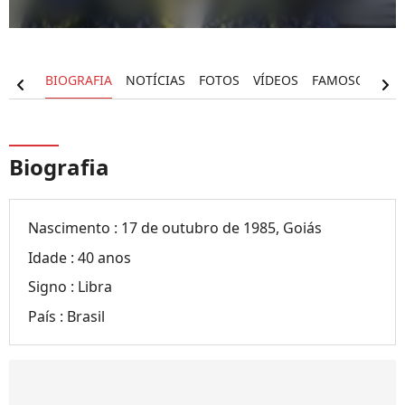
BIOGRAFIA
NOTÍCIAS
FOTOS
VÍDEOS
FAMOSOS PRÓ
chevron_left
chevron_right
Biografia
Nascimento :
17 de outubro de 1985, Goiás
Idade :
40 anos
Signo :
Libra
País :
Brasil