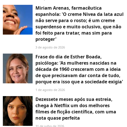
Miriam Arenas, farmacêutica
espanhola: 'O creme Nivea da lata azul
não serve para o rosto; é um creme
superdenso e muito oclusivo, que não
foi feito para tratar, mas sim para
proteger'
3 de agosto de 2026
Frase do dia de Esther Boada,
psicóloga: 'As mulheres nascidas na
década de 1960 cresceram com a ideia
de que precisavam dar conta de tudo,
porque era isso que a sociedade exigia'
1 de agosto de 2026
Dezessete meses após sua estreia,
chega à Netflix um dos melhores
filmes de ficção científica, com uma
nota quase perfeita
31 de julho de 2026