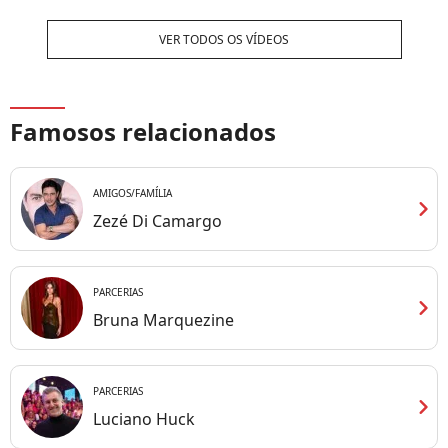
aniversário de Camilla
Camargo
VER TODOS OS VÍDEOS
Famosos relacionados
AMIGOS/FAMÍLIA
chevron_right
Zezé Di Camargo
PARCERIAS
chevron_right
Bruna Marquezine
PARCERIAS
chevron_right
Luciano Huck