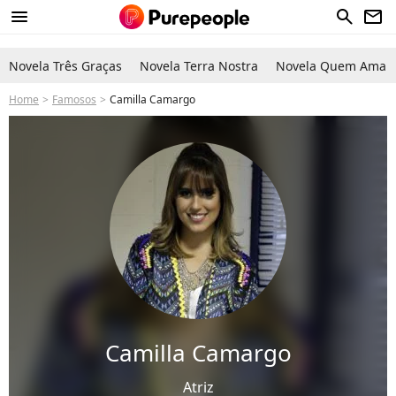
menu
search
newsletter
Novela Três Graças
Novela Terra Nostra
Novela Quem Ama C
Home
Famosos
Camilla Camargo
Camilla Camargo
Atriz