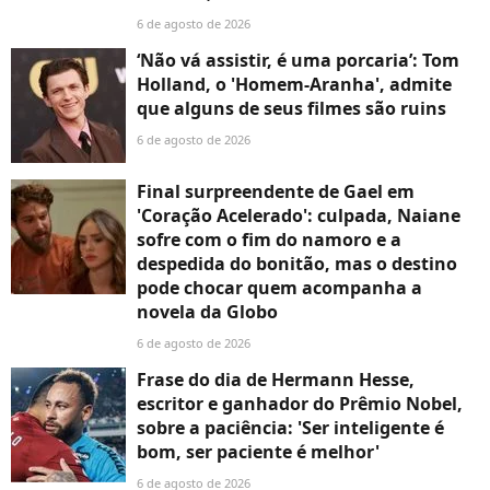
6 de agosto de 2026
‘Não vá assistir, é uma porcaria’: Tom
Holland, o 'Homem-Aranha', admite
que alguns de seus filmes são ruins
6 de agosto de 2026
Final surpreendente de Gael em
'Coração Acelerado': culpada, Naiane
sofre com o fim do namoro e a
despedida do bonitão, mas o destino
pode chocar quem acompanha a
novela da Globo
6 de agosto de 2026
Frase do dia de Hermann Hesse,
escritor e ganhador do Prêmio Nobel,
sobre a paciência: 'Ser inteligente é
bom, ser paciente é melhor'
6 de agosto de 2026