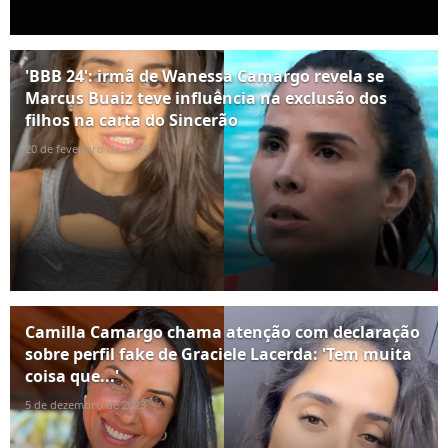
'BBB 24': irmã de Wanessa Camargo revela se
Marcus Buaiz teve influência na exclusão dos
filhos na carta do Sincerão
20 de fevereiro de 2024
Camilla Camargo chama atenção com declaração
sobre perfil fake de Graciele Lacerda: 'Tem muita
coisa que...'
5 de dezembro de 2023