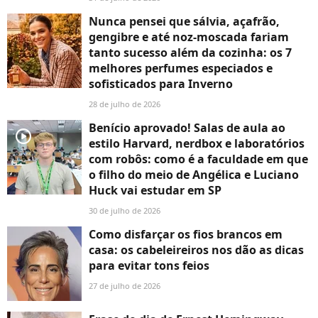
Nunca pensei que sálvia, açafrão,
gengibre e até noz-moscada fariam
tanto sucesso além da cozinha: os 7
melhores perfumes especiados e
sofisticados para Inverno
28 de julho de 2026
Benício aprovado! Salas de aula ao
player2
estilo Harvard, nerdbox e laboratórios
com robôs: como é a faculdade em que
o filho do meio de Angélica e Luciano
Huck vai estudar em SP
30 de julho de 2026
Como disfarçar os fios brancos em
casa: os cabeleireiros nos dão as dicas
para evitar tons feios
27 de julho de 2026