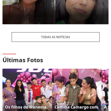
TODAS AS NOTÍCIAS
Últimas Fotos
Os filhos de Wanessa,
Camilla Camargo com
A f