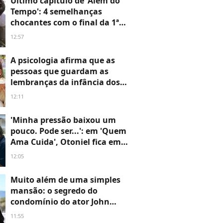
Último capítulo de 'Além do
mil
Tempo': 4 semelhanças
chocantes com o final da 1ª
fase que eu preciso
12:57
acompanhar de perto
A psicologia afirma que as
pessoas que guardam as
lembranças da infância dos
filhos não o fazem apenas por
12:11
nostalgia, mas porque estão
utilizando uma ferramenta
'Minha pressão baixou um
para regular o humor
pouco. Pode ser...': em 'Quem
Ama Cuida', Otoniel fica em
completo CHOQUE ao
12:05
descobrir a real identidade de
Francesca
Muito além de uma simples
mansão: o segredo do
condomínio do ator John
Travolta, hoje aos 72 anos, na
11:55