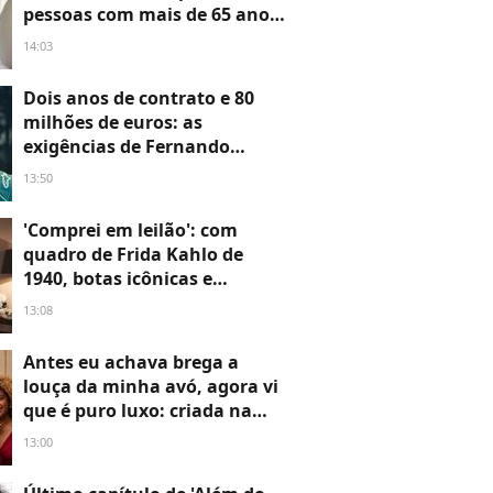
pessoas com mais de 65 anos,
é fundamental ter uma boa
14:03
iluminação e esse tipo de
barra de apoio'
Dois anos de contrato e 80
milhões de euros: as
exigências de Fernando
Alonso, aos 45 anos, à Aston
13:50
Martin para continuar na
Fórmula 1
'Comprei em leilão': com
quadro de Frida Kahlo de
1940, botas icônicas e
relíquias de família, mansão
13:08
de Madonna em Londres se
revela um verdadeiro tesouro
Antes eu achava brega a
louça da minha avó, agora vi
que é puro luxo: criada na
França em 1945, essa linha de
13:00
louças valorizou mais de
1000% e chega a custar R$ 50