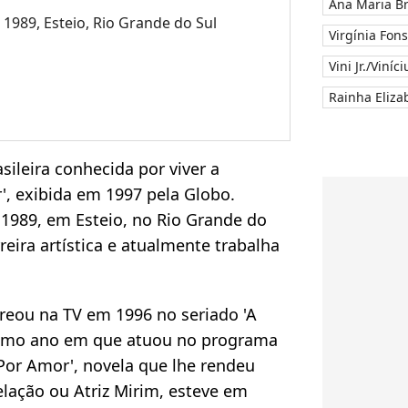
Ana Maria B
1989, Esteio, Rio Grande do Sul
Virgínia Fon
Vini Jr./Viníc
Rainha Elizab
asileira conhecida por viver a
', exibida em 1997 pela Globo.
1989, em Esteio, no Rio Grande do
eira artística e atualmente trabalha
treou na TV em 1996 no seriado 'A
esmo ano em que atuou no programa
'Por Amor', novela que lhe rendeu
elação ou Atriz Mirim, esteve em