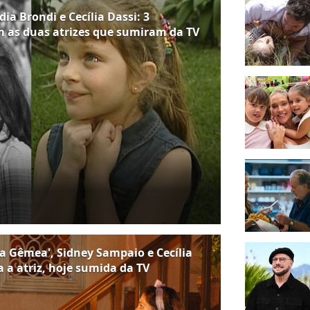
ia Brondi e Cecília Dassi: 3
m as duas atrizes que sumiram da TV
 Gêmea', Sidney Sampaio e Cecília
a a atriz, hoje sumida da TV