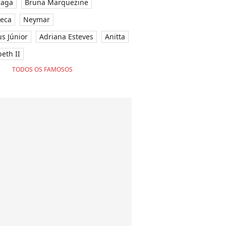
raga
Bruna Marquezine
seca
Neymar
ius Júnior
Adriana Esteves
Anitta
eth II
TODOS OS FAMOSOS