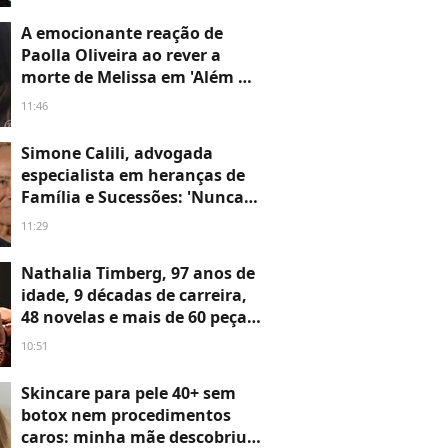
Capital Mundial dos Cavalos,
nos EUA; detalhe exclusivo
A emocionante reação de
redefine o luxo extremo
Paolla Oliveira ao rever a
morte de Melissa em 'Além do
Tempo': 11 anos depois da
11:46
novela, atriz se surpreende
com final da vilã e prepara
Simone Calili, advogada
volta à TV
especialista em heranças de
Família e Sucessões: 'Nunca
passe um imóvel para o nome
11:29
do seu filho sem conhecer
estas cláusulas'
Nathalia Timberg, 97 anos de
idade, 9 décadas de carreira,
48 novelas e mais de 60 peças:
'O importante é que as rugas
10:51
não se desenvolvam dentro
de nós. É ter a felicidade de
Skincare para pele 40+ sem
continuar lúcida'
botox nem procedimentos
caros: minha mãe descobriu