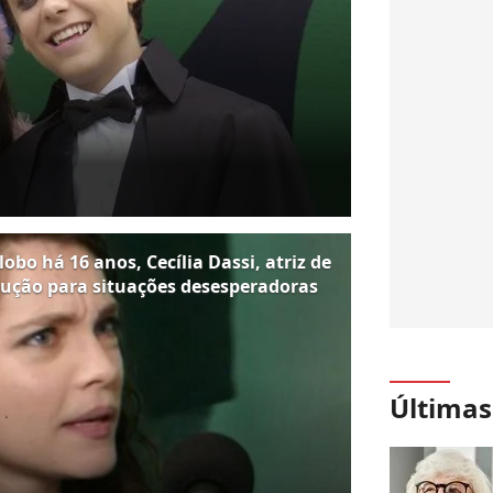
obo há 16 anos, Cecília Dassi, atriz de
olução para situações desesperadoras
Últimas