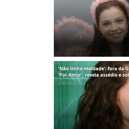
'Não tinha maldade': fora da Gl
'Por Amor', revela assédio e s
8 de maio de 2025