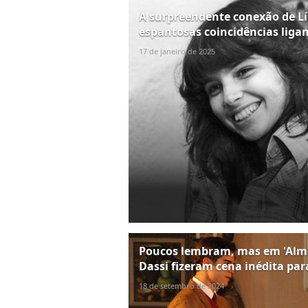
A surpreendente conexão de Líd
espantosas coincidências liga
17 de janeiro de 2025
Poucos lembram, mas em 'Alma
Dassi fizeram cena inédita par
18 de setembro de 2024