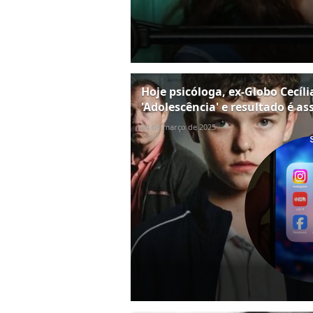
Hoje psicóloga, ex-Globo Cecíli
'Adolescência' e resultado é a
24 de março de 2025