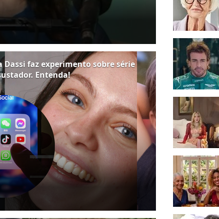
a Dassi faz experimento sobre série
ssustador. Entenda!