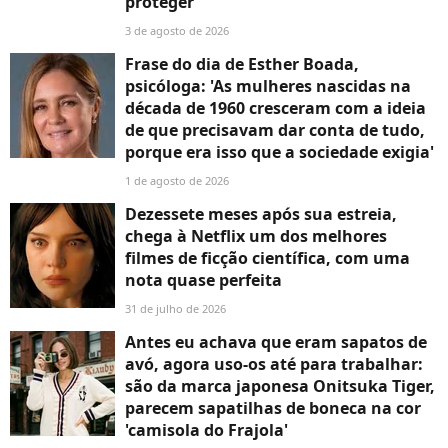
proteger'
3 de agosto de 2026
Frase do dia de Esther Boada,
psicóloga: 'As mulheres nascidas na
década de 1960 cresceram com a ideia
de que precisavam dar conta de tudo,
porque era isso que a sociedade exigia'
1 de agosto de 2026
Dezessete meses após sua estreia,
chega à Netflix um dos melhores
filmes de ficção científica, com uma
nota quase perfeita
31 de julho de 2026
Antes eu achava que eram sapatos de
avó, agora uso-os até para trabalhar:
são da marca japonesa Onitsuka Tiger,
parecem sapatilhas de boneca na cor
'camisola do Frajola'