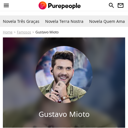
menu
search
newsletter
Novela Três Graças
Novela Terra Nostra
Novela Quem Ama C
Home
Famosos
Gustavo Mioto
Gustavo Mioto