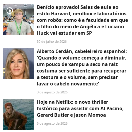
Benício aprovado! Salas de aula ao
player2
estilo Harvard, nerdbox e laboratórios
com robôs: como é a faculdade em que
o filho do meio de Angélica e Luciano
Huck vai estudar em SP
30 de julho de 2026
Alberto Cerdán, cabeleireiro espanhol:
'Quando o volume começa a diminuir,
um pouco de xampu a seco na raiz
costuma ser suficiente para recuperar
a textura e o volume, sem precisar
lavar o cabelo novamente'
3 de agosto de 2026
Hoje na Netflix: o novo thriller
histórico para assistir com Al Pacino,
Gerard Butler e Jason Momoa
5 de agosto de 2026