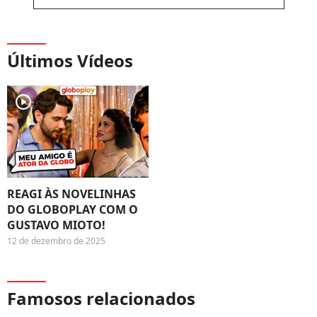
Últimos Vídeos
player2
REAGI ÀS NOVELINHAS
DO GLOBOPLAY COM O
GUSTAVO MIOTO!
12 de dezembro de 2025
Famosos relacionados