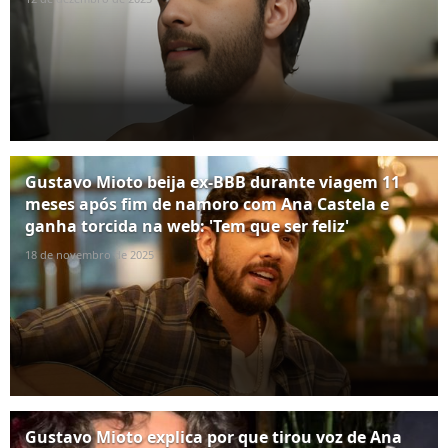
Gustavo Mioto beija ex-BBB durante viagem 11
meses após fim de namoro com Ana Castela e
ganha torcida na web: 'Tem que ser feliz'
18 de novembro de 2025
Gustavo Mioto explica por que tirou voz de Ana