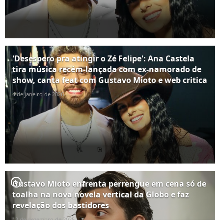
'Desespero pra atingir o Zé Felipe': Ana Castela
tira música recém-lançada com ex-namorado de
show, canta feat com Gustavo Mioto e web critica
4 de janeiro de 2026
player2
Gustavo Mioto enfrenta perrengue em cena só de
toalha na nova novela vertical da Globo e faz
revelação dos bastidores
12 de dezembro de 2025