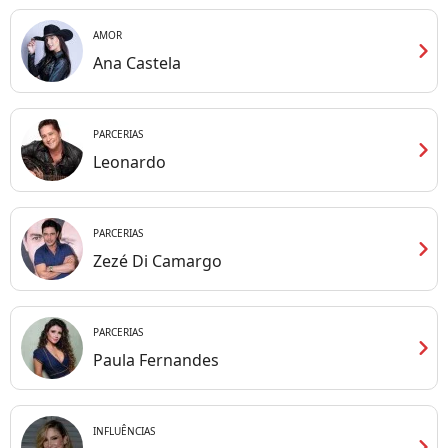
AMOR
chevron_right
Ana Castela
PARCERIAS
chevron_right
Leonardo
PARCERIAS
chevron_right
Zezé Di Camargo
PARCERIAS
chevron_right
Paula Fernandes
INFLUÊNCIAS
chevron_right