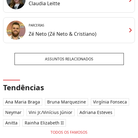
Claudia Leitte
PARCERIAS
chevron_right
Zé Neto (Zé Neto & Cristiano)
ASSUNTOS RELACIONADOS
Tendências
Ana Maria Braga
Bruna Marquezine
Virgínia Fonseca
Neymar
Vini Jr./Vinícius Júnior
Adriana Esteves
Anitta
Rainha Elizabeth II
TODOS OS FAMOSOS