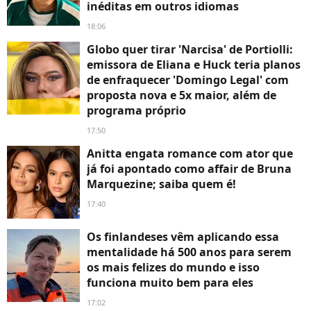
inéditas em outros idiomas
18:06
Globo quer tirar 'Narcisa' de Portiolli:
emissora de Eliana e Huck teria planos
de enfraquecer 'Domingo Legal' com
proposta nova e 5x maior, além de
programa próprio
17:50
Anitta engata romance com ator que
já foi apontado como affair de Bruna
Marquezine; saiba quem é!
17:40
Os finlandeses vêm aplicando essa
mentalidade há 500 anos para serem
os mais felizes do mundo e isso
funciona muito bem para eles
17:02