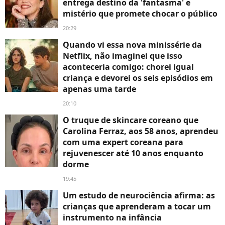
entrega destino da 'fantasma' e
mistério que promete chocar o público
20:29
Quando vi essa nova minissérie da
Netflix, não imaginei que isso
aconteceria comigo: chorei igual
criança e devorei os seis episódios em
apenas uma tarde
20:10
O truque de skincare coreano que
Carolina Ferraz, aos 58 anos, aprendeu
com uma expert coreana para
rejuvenescer até 10 anos enquanto
dorme
19:45
Um estudo de neurociência afirma: as
crianças que aprenderam a tocar um
instrumento na infância