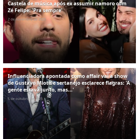
Castela de música após ex assumir namoro com
Zé Felipe: 'Pra sempre'
2 de novembro de 2025
Influenciadora apontada como affair vai a show
de Gustavo Mioto e sertanejo esclarece flagras: 'A
gente estava junto, mas...'
5 de outubro de 2025