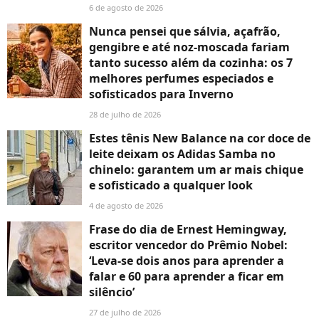
6 de agosto de 2026
Nunca pensei que sálvia, açafrão,
gengibre e até noz-moscada fariam
tanto sucesso além da cozinha: os 7
melhores perfumes especiados e
sofisticados para Inverno
28 de julho de 2026
Estes tênis New Balance na cor doce de
leite deixam os Adidas Samba no
chinelo: garantem um ar mais chique
e sofisticado a qualquer look
4 de agosto de 2026
Frase do dia de Ernest Hemingway,
escritor vencedor do Prêmio Nobel:
‘Leva-se dois anos para aprender a
falar e 60 para aprender a ficar em
silêncio’
27 de julho de 2026