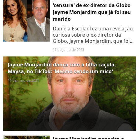
'censura' de ex-diretor da Globo
Jayme Monjardim que já foi seu
marido
Daniela Escolar fez uma revelação
curiosa sobre o ex-diretor da
Globo, Jayme Monjardim, que foi
seu marido no final dos anos 90.
11 de julho de 2023
Confira!
Jayme Monjardim dança com a filha caçula,
Maysa, no TikTok: 'Mesmo sendo um mico'
11 de maio de 2021