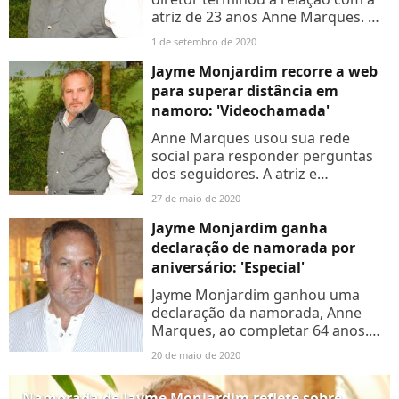
atriz de 23 anos Anne Marques. O
ex-casal teria terminado o namoro
1 de setembro de 2020
pela distância causada pela
pandemia do novo coronavírus,...
Jayme Monjardim recorre a web
para superar distância em
namoro: 'Videochamada'
Anne Marques usou sua rede
social para responder perguntas
dos seguidores. A atriz e
namorada de Jayme Monjardim
27 de maio de 2020
contou que eles estão usando a
tecnologia para driblar a
Jayme Monjardim ganha
distância,...
declaração de namorada por
aniversário: 'Especial'
Jayme Monjardim ganhou uma
declaração da namorada, Anne
Marques, ao completar 64 anos.
Em foto publicada no Instagram, a
20 de maio de 2020
estudante de publicidade fez uma
legenda em homenagem ao
Namorada de Jayme Monjardim reflete sobre