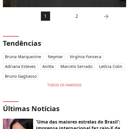
arrow_right
1
2
Tendências
Bruna Marquezine
Neymar
Virgínia Fonseca
Adriana Esteves
Anitta
Marcelo Serrado
Letícia Colin
Bruno Gagliasso
TODOS OS FAMOSOS
Últimas Notícias
'Uma das maiores estrelas do Brasil':
imprensa internacional faz raio-X da