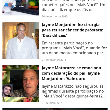
cometer gafes no "Mais Você". Um
dia após dizer que os fãs de
Cristiano Araújo estavam dando
26 de junho de 2015
adeus ao cantor Leonardo, a
apresentadora voltou a trocar as...
Jayme Monjardim fez cirurgia
para retirar câncer de próstata:
'Dias difíceis'
Em recente participação no
programa "Mais Você", quando fez
um depoimento emocionado para
o filho Jayme Matarazzo, Jayme
27 de maio de 2015
Monjardim, que lhe dirige na
trama das seis da TV Globo,
Jayme Matarazzo se emociona
deixou...
com declaração do pai, Jayme
Monjardim: 'Vale ouro'
Jayme Matarazzo não segurou as
lágrimas durante participação no
"Mais Você" desta quinta-feira (21).
O intérprete do Pedro da novela
21 de maio de 2015
"Sete Vidas" se emocionou com