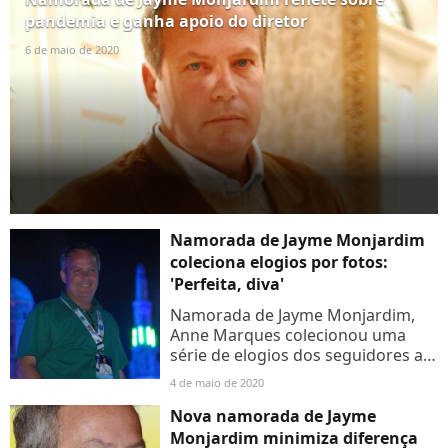
amado....
pandemia e ganha apoio do diretor
6 de maio de 2020
Namorada de Jayme Monjardim
coleciona elogios por fotos:
'Perfeita, diva'
Namorada de Jayme Monjardim,
Anne Marques colecionou uma
série de elogios dos seguidores ao
postar duas selfies. O diretor de
4 de maio de 2020
novelas assumiu o relacionamento
com a atriz há cerca...
Nova namorada de Jayme
Monjardim minimiza diferença