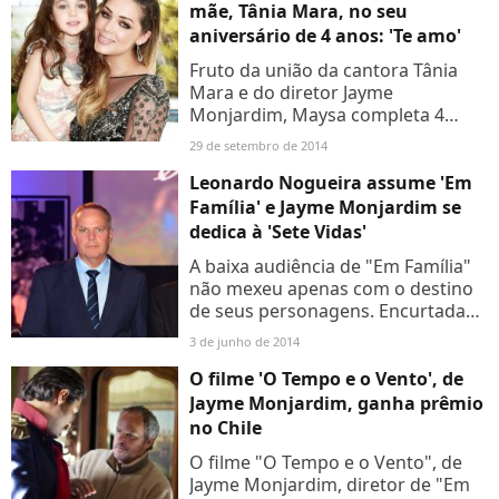
mãe, Tânia Mara, no seu
aniversário de 4 anos: 'Te amo'
Fruto da união da cantora Tânia
Mara e do diretor Jayme
Monjardim, Maysa completa 4
aninhos nesta segunda-feira (29). E
29 de setembro de 2014
a família, é claro, está em festa!
Tânia não poupou homenagens...
Leonardo Nogueira assume 'Em
Família' e Jayme Monjardim se
dedica à 'Sete Vidas'
A baixa audiência de "Em Família"
não mexeu apenas com o destino
de seus personagens. Encurtada
em uma semana, a trama de
3 de junho de 2014
Manoel Carlos segue
movimentando também a vida de
O filme 'O Tempo e o Vento', de
quem fica...
Jayme Monjardim, ganha prêmio
no Chile
O filme "O Tempo e o Vento", de
Jayme Monjardim, diretor de "Em