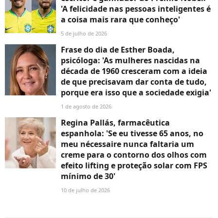
'A felicidade nas pessoas inteligentes é
a coisa mais rara que conheço'
5 de julho de 2026
Frase do dia de Esther Boada,
psicóloga: 'As mulheres nascidas na
década de 1960 cresceram com a ideia
de que precisavam dar conta de tudo,
porque era isso que a sociedade exigia'
1 de agosto de 2026
Regina Pallás, farmacêutica
espanhola: 'Se eu tivesse 65 anos, no
meu nécessaire nunca faltaria um
creme para o contorno dos olhos com
efeito lifting e proteção solar com FPS
mínimo de 30'
10 de julho de 2026