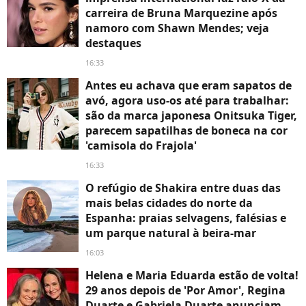
carreira de Bruna Marquezine após
namoro com Shawn Mendes; veja
destaques
16:33
Antes eu achava que eram sapatos de
avó, agora uso-os até para trabalhar:
são da marca japonesa Onitsuka Tiger,
parecem sapatilhas de boneca na cor
'camisola do Frajola'
16:33
O refúgio de Shakira entre duas das
mais belas cidades do norte da
Espanha: praias selvagens, falésias e
um parque natural à beira-mar
16:03
Helena e Maria Eduarda estão de volta!
29 anos depois de 'Por Amor', Regina
Duarte e Gabriela Duarte anunciam