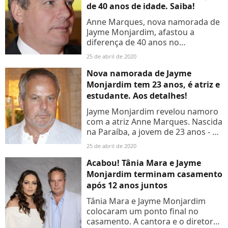
de 40 anos de idade. Saiba!
Anne Marques, nova namorada de
Jayme Monjardim, afastou a
diferença de 40 anos no
relacionamento com o diretor de
25 de abril de 2020
TV. Aos 23 anos, a atriz e estudante
afirmou: 'Sempre fui cercada...
Nova namorada de Jayme
Monjardim tem 23 anos, é atriz e
estudante. Aos detalhes!
Jayme Monjardim revelou namoro
com a atriz Anne Marques. Nascida
na Paraíba, a jovem de 23 anos - 40
anos a menos que o diretor - é
25 de abril de 2020
também estudante e vai ser vista
na série 'O Anjo...
Acabou! Tânia Mara e Jayme
Monjardim terminam casamento
após 12 anos juntos
Tânia Mara e Jayme Monjardim
colocaram um ponto final no
casamento. A cantora e o diretor