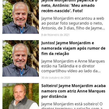
Jayme Monjardim paparica o
neto, Antônio: 'Meu amado
recém-nascido'. Foto!
Jayme Monjardim encantou a web
ao postar foto segurando o neto,
Antonio, de 3 dias, filho de Jayme
Matarazzo. 'Meu amado recém-
8 de fevereiro de 2021
nascido, que Deus te dê muita
alegria, saúde, paz e muito...
Juntos! Jayme Monjardim e
namorada viajam após rumor de
fim da relação
Jayme Monjardim e Anne Marques
estão na Tailândia e o diretor
compartilhou vídeo ao lado da
namorada, com quem assumiu
30 de outubro de 2020
relação em abril deste ano. Há dois
meses circulou rumor que...
Solteiro! Jayme Monjardim acaba
namoro com atriz Anne Marques
por distância
Jayme Monjardim está solteiro! O
diretor terminou a relação com a