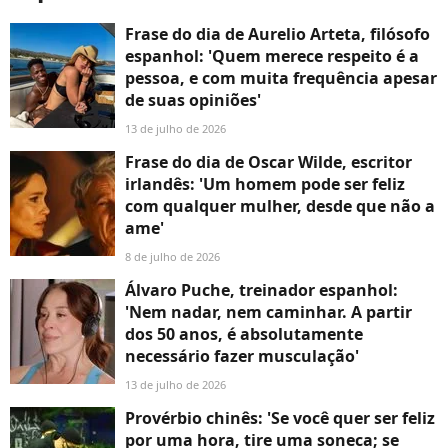
Frase do dia de Aurelio Arteta, filósofo
espanhol: 'Quem merece respeito é a
pessoa, e com muita frequência apesar
de suas opiniões'
13 de julho de 2026
Frase do dia de Oscar Wilde, escritor
irlandês: 'Um homem pode ser feliz
com qualquer mulher, desde que não a
ame'
8 de julho de 2026
Álvaro Puche, treinador espanhol:
'Nem nadar, nem caminhar. A partir
dos 50 anos, é absolutamente
necessário fazer musculação'
13 de julho de 2026
Provérbio chinês: 'Se você quer ser feliz
por uma hora, tire uma soneca; se