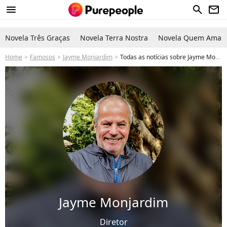
menu
search
newsletter
Novela Três Graças
Novela Terra Nostra
Novela Quem Ama C
Home
Famosos
Jayme Monjardim
Todas as notícias sobre Jayme Monjardim
Jayme Monjardim
Diretor