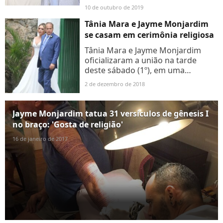
de novelas estavam juntos há
10 de outubro de 2019
aproximadamente doze anos e
haviam se casado em dezembro do
Tânia Mara e Jayme Monjardim
ano...
se casam em cerimônia religiosa
Tânia Mara e Jayme Monjardim
oficializaram a união na tarde
deste sábado (1º), em uma
cerimônia religiosa no Rio de
2 de dezembro de 2018
Janeiro, com a presença de
famosos. A noiva mostrou
elegância com...
Jayme Monjardim tatua 31 versículos de gênesis I
no braço: 'Gosta de religião'
16 de janeiro de 2017