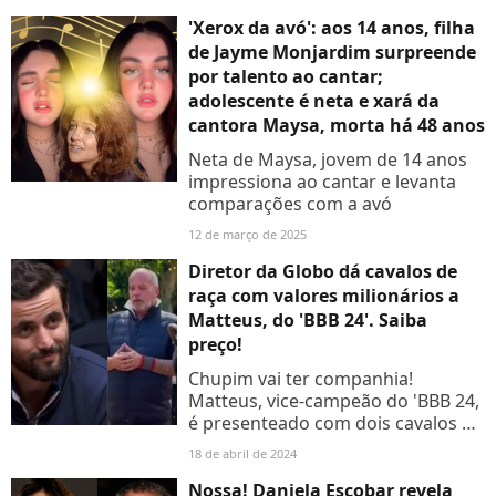
Sua caçula Maysa, 14 anos,
chamou atenção pela...
'Xerox da avó': aos 14 anos, filha
de Jayme Monjardim surpreende
por talento ao cantar;
adolescente é neta e xará da
cantora Maysa, morta há 48 anos
Neta de Maysa, jovem de 14 anos
impressiona ao cantar e levanta
comparações com a avó
12 de março de 2025
Diretor da Globo dá cavalos de
raça com valores milionários a
Matteus, do 'BBB 24'. Saiba
preço!
Chupim vai ter companhia!
Matteus, vice-campeão do 'BBB 24,
é presenteado com dois cavalos de
raça por Jayme Monjardim. Saiba o
18 de abril de 2024
valor dos animais raros:
Nossa! Daniela Escobar revela