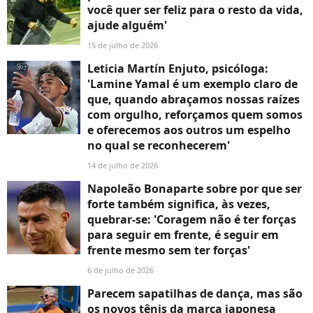
você quer ser feliz para o resto da vida,
ajude alguém'
15 de julho de 2026
Leticia Martín Enjuto, psicóloga:
'Lamine Yamal é um exemplo claro de
que, quando abraçamos nossas raízes
com orgulho, reforçamos quem somos
e oferecemos aos outros um espelho
no qual se reconhecerem'
14 de julho de 2026
Napoleão Bonaparte sobre por que ser
forte também significa, às vezes,
quebrar-se: 'Coragem não é ter forças
para seguir em frente, é seguir em
frente mesmo sem ter forças'
6 de julho de 2026
Parecem sapatilhas de dança, mas são
os novos tênis da marca japonesa