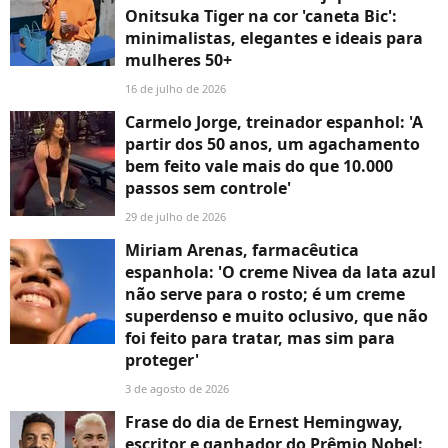
Onitsuka Tiger na cor 'caneta Bic':
minimalistas, elegantes e ideais para
mulheres 50+
16 de julho de 2026
Carmelo Jorge, treinador espanhol: 'A
partir dos 50 anos, um agachamento
bem feito vale mais do que 10.000
passos sem controle'
29 de julho de 2026
Miriam Arenas, farmacêutica
espanhola: 'O creme Nivea da lata azul
não serve para o rosto; é um creme
superdenso e muito oclusivo, que não
foi feito para tratar, mas sim para
proteger'
3 de agosto de 2026
Frase do dia de Ernest Hemingway,
escritor e ganhador do Prêmio Nobel: