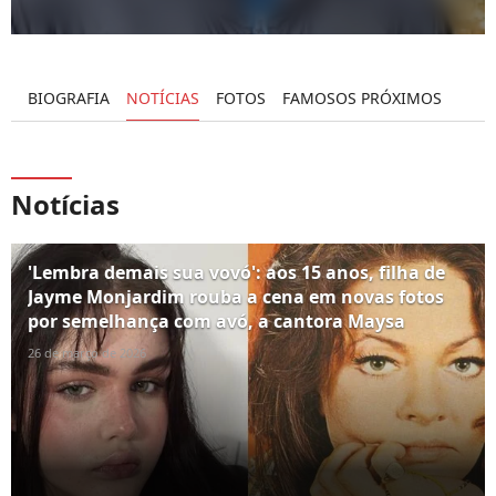
BIOGRAFIA
NOTÍCIAS
FOTOS
FAMOSOS PRÓXIMOS
Notícias
'Lembra demais sua vovó': aos 15 anos, filha de
Jayme Monjardim rouba a cena em novas fotos
por semelhança com avó, a cantora Maysa
26 de março de 2026