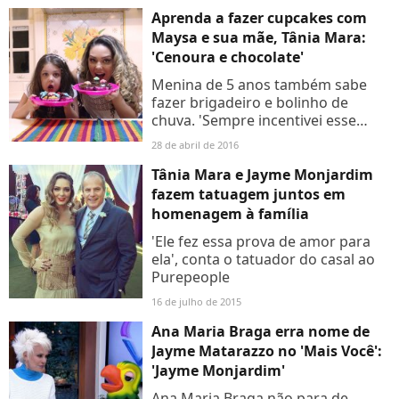
Aprenda a fazer cupcakes com
Maysa e sua mãe, Tânia Mara:
'Cenoura e chocolate'
Menina de 5 anos também sabe
fazer brigadeiro e bolinho de
chuva. 'Sempre incentivei esse
talento da Maysa na cozinha',
28 de abril de 2016
conta a cantora
Tânia Mara e Jayme Monjardim
fazem tatuagem juntos em
homenagem à família
'Ele fez essa prova de amor para
ela', conta o tatuador do casal ao
Purepeople
16 de julho de 2015
Ana Maria Braga erra nome de
Jayme Matarazzo no 'Mais Você':
'Jayme Monjardim'
Ana Maria Braga não para de