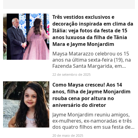
Três vestidos exclusivos e
decoração inspirada em clima da
Itália: veja fotos da festa de 15
anos luxuosa da filha de Tânia
Mara e Jayme Monjardim
Maysa Matarazzo celebrou os 15
anos na última sexta-feira (19), na
Fazenda Santa Margarida, em
Campinas.
22 de setembro de 2025
Como Maysa cresceu! Aos 14
anos, filha de Jayme Monjardim
rouba cena por altura no
aniversário do diretor
Jayme Monjardim reuniu amigos,
ex-mulheres, ex-namoradas e três
dos quatro filhos em sua festa de
68 anos, nessa segunda-feira (19).
20 de maio de 2025