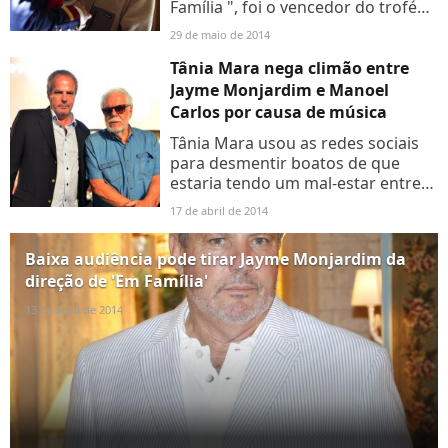
Família ", foi o vencedor do troféu
Lente de Cristal no 5º Cinefest
29 de maio de 2014
Brasil Montevidéu, promovido pelo
Circuito Inffinito...
Tânia Mara nega climão entre
Jayme Monjardim e Manoel
Carlos por causa de música
Tânia Mara usou as redes sociais
para desmentir boatos de que
estaria tendo um mal-estar entre
Manoel Carlos e seu marido, Jayme
17 de abril de 2014
Monjardim, autor e diretor de "Em
Família", respectivamente....
Baixa audiência pode tirar Jayme Monjardim da
direção de 'Em Família'
13 de abril de 2014