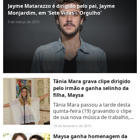
uma declaração de...
Jayme Matarazzo é dirigido pelo pai, Jayme
Monjardim, em 'Sete Vidas': 'Orgulho'
9 de março de 2015
Tânia Mara grava clipe dirigido
pelo irmão e ganha selinho da
filha, Maysa
Tânia Mara passou a tarde desta
quinta-feira (19) gravando o clipe
de sua nova música de trabalho,
"Me Deixar Levar". Mas engana-se
19 de fevereiro de 2015
quem pensa que a cantora ficou
longe da filha e...
Maysa ganha homenagem da