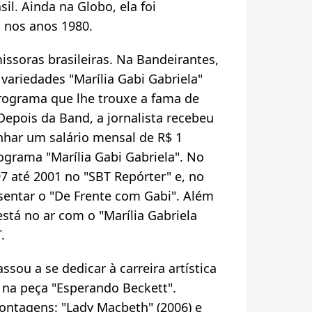
il. Ainda na Globo, ela foi
 nos anos 1980.
issoras brasileiras. Na Bandeirantes,
variedades "Marília Gabi Gabriela"
 programa que lhe trouxe a fama de
Depois da Band, a jornalista recebeu
har um salário mensal de R$ 1
grama "Marília Gabi Gabriela". No
97 até 2001 no "SBT Repórter" e, no
sentar o "De Frente com Gabi". Além
tá no ar com o "Marília Gabriela
.
assou a se dedicar à carreira artística
l na peça "Esperando Beckett".
ontagens: "Lady Macbeth" (2006) e