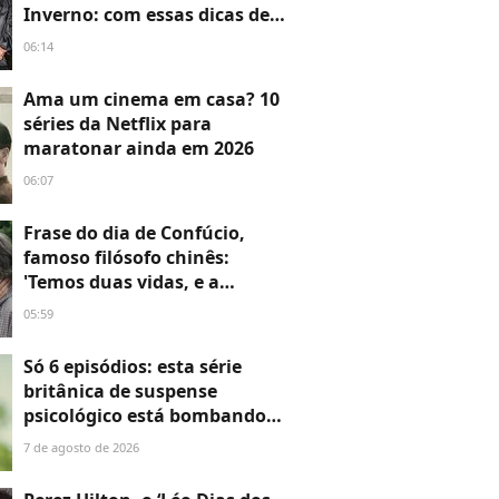
Inverno: com essas dicas de
expert de moda, nunca mais
06:14
passei frio ou desconforto
Ama um cinema em casa? 10
séries da Netflix para
maratonar ainda em 2026
06:07
Frase do dia de Confúcio,
famoso filósofo chinês:
'Temos duas vidas, e a
segunda começa quando
05:59
compreendemos que só
temos uma'
Só 6 episódios: esta série
britânica de suspense
psicológico está bombando
na Netflix
7 de agosto de 2026