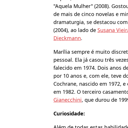
"Aquela Mulher" (2008). Gostou
de mais de cinco novelas e min
dramaturgia, se destacou com
(2004), ao lado de
Susana Vieir
Dieckmann
.
Marília sempre é muito discre
pessoal. Ela já casou três vez
falecido em 1974. Dois anos d
por 10 anos e, com ele, teve do
Cochrane, nascido em 1972, e 
em 1982. O terceiro casament
Gianecchini
, que durou de 199
Curiosidade:
Além de todas estas habilidade