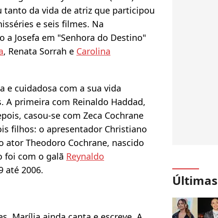
 tanto da vida de atriz que participou
isséries e seis filmes. Na
o a Josefa em "Senhora do Destino"
a
, Renata Sorrah e
Carolina
ta e cuidadosa com a sua vida
es. A primeira com Reinaldo Haddad,
epois, casou-se com Zeca Cochrane
is filhos: o apresentador Christiano
o ator Theodoro Cochrane, nascido
o foi com o galã
Reynaldo
9 até 2006.
Últimas
s, Marília ainda canta e escreve. A