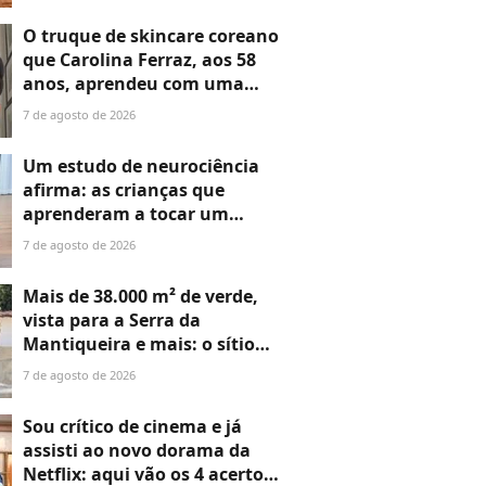
devorei os seis episódios em
apenas uma tarde
O truque de skincare coreano
que Carolina Ferraz, aos 58
anos, aprendeu com uma
expert coreana para
7 de agosto de 2026
rejuvenescer até 10 anos
enquanto dorme
Um estudo de neurociência
afirma: as crianças que
aprenderam a tocar um
instrumento na infância
7 de agosto de 2026
desenvolveram uma
habilidade essencial para a
Mais de 38.000 m² de verde,
vida
vista para a Serra da
Mantiqueira e mais: o sítio
aconchegante de Cleo Pires
7 de agosto de 2026
no interior de Minas Gerais é
o refúgio perfeito que fez a
Sou crítico de cinema e já
atriz sair da correria da
assisti ao novo dorama da
cidade
Netflix: aqui vão os 4 acertos