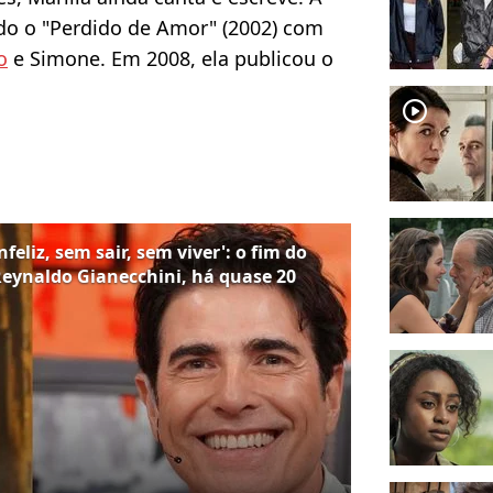
ndo o "Perdido de Amor" (2002) com
o
e Simone. Em 2008, ela publicou o
player2
feliz, sem sair, sem viver': o fim do
eynaldo Gianecchini, há quase 20