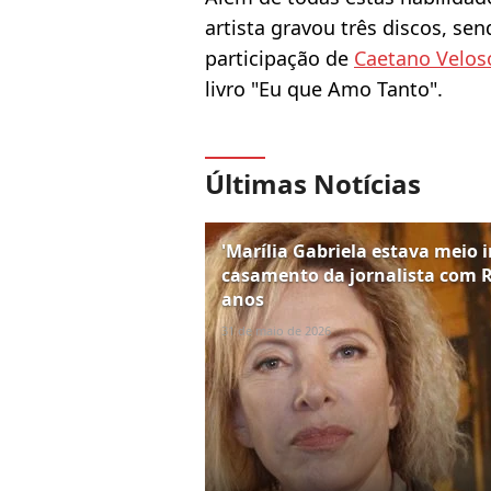
artista gravou três discos, se
participação de
Caetano Velos
livro "Eu que Amo Tanto".
Últimas Notícias
'Marília Gabriela estava meio in
casamento da jornalista com R
anos
31 de maio de 2026