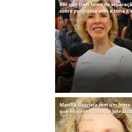
Por que Davi falou da separaç
sobre programa vem à tona e e
25 de abril de 2024
Marília Gabriela tem um 'neto 
que envolve o filho da jornalis
7 de fevereiro de 2024