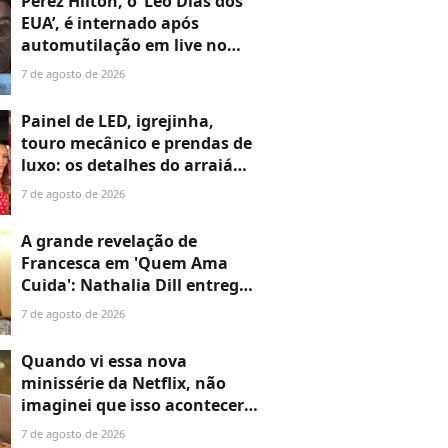
Perez Hilton, o ‘Léo Dias dos
EUA’, é internado após
automutilação em live no
TikTok; blogueiro que fez
7 de agosto de 2026
fama expondo Hollywood vive
grave crise aos 48 anos
Painel de LED, igrejinha,
touro mecânico e prendas de
luxo: os detalhes do arraiá
fora de época de Neymar e
7 de agosto de 2026
Bruna Biancardi montado em
apenas 48 horas
A grande revelação de
Francesca em 'Quem Ama
Cuida': Nathalia Dill entrega
destino da 'fantasma' e
7 de agosto de 2026
mistério que promete chocar
o público
Quando vi essa nova
minissérie da Netflix, não
imaginei que isso aconteceria
comigo: chorei igual criança e
7 de agosto de 2026