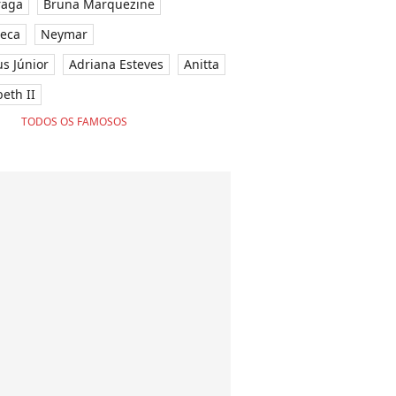
raga
Bruna Marquezine
seca
Neymar
ius Júnior
Adriana Esteves
Anitta
eth II
TODOS OS FAMOSOS