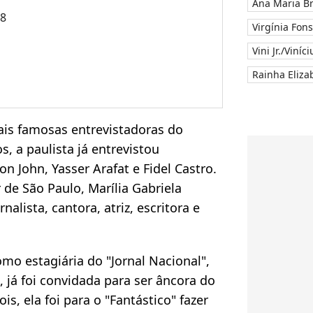
Ana Maria B
48
Virgínia Fon
Vini Jr./Viníc
Rainha Elizab
is famosas entrevistadoras do
s, a paulista já entrevistou
n John, Yasser Arafat e Fidel Castro.
de São Paulo, Marília Gabriela
lista, cantora, atriz, escritora e
omo estagiária do "Jornal Nacional",
 já foi convidada para ser âncora do
is, ela foi para o "Fantástico" fazer