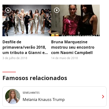
nesse booker.”
player2
player2
Desfile de
Bruna Marquezine
primavera/verão 2018,
mostrou seu encontro
um tributo a Gianni e
com Naomi Campbell
aos ícones da Versace
3 de julho de 2018
14 de maio de 2018
Famosos relacionados
SEMELHANTES
chevron_right
Melania Knauss Trump