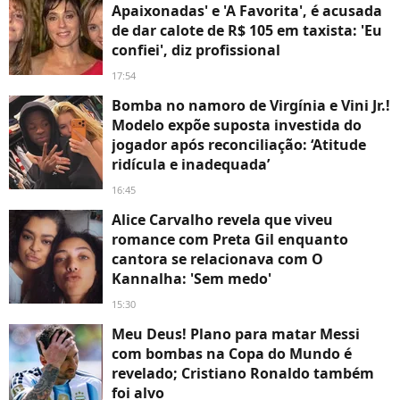
Apaixonadas' e 'A Favorita', é acusada
de dar calote de R$ 105 em taxista: 'Eu
confiei', diz profissional
17:54
Bomba no namoro de Virgínia e Vini Jr.!
Modelo expõe suposta investida do
jogador após reconciliação: ‘Atitude
ridícula e inadequada’
16:45
Alice Carvalho revela que viveu
romance com Preta Gil enquanto
cantora se relacionava com O
Kannalha: 'Sem medo'
15:30
Meu Deus! Plano para matar Messi
com bombas na Copa do Mundo é
revelado; Cristiano Ronaldo também
foi alvo