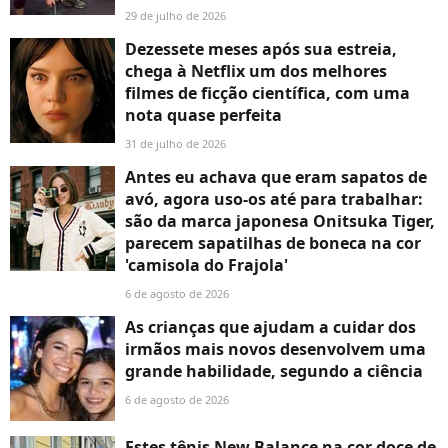
29 de julho de 2026
Dezessete meses após sua estreia,
chega à Netflix um dos melhores
filmes de ficção científica, com uma
nota quase perfeita
31 de julho de 2026
Antes eu achava que eram sapatos de
avó, agora uso-os até para trabalhar:
são da marca japonesa Onitsuka Tiger,
parecem sapatilhas de boneca na cor
'camisola do Frajola'
6 de agosto de 2026
As crianças que ajudam a cuidar dos
irmãos mais novos desenvolvem uma
grande habilidade, segundo a ciência
6 de agosto de 2026
Estes tênis New Balance na cor doce de