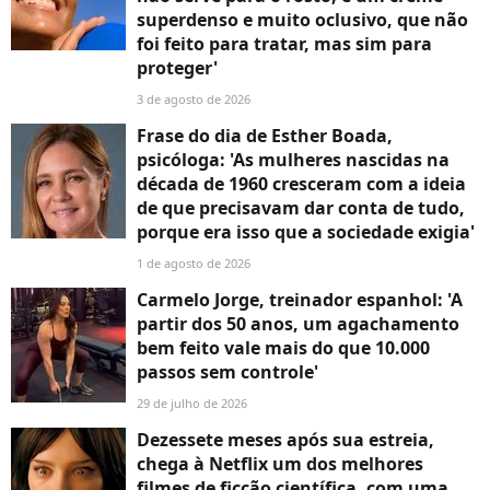
superdenso e muito oclusivo, que não
foi feito para tratar, mas sim para
proteger'
3 de agosto de 2026
Frase do dia de Esther Boada,
psicóloga: 'As mulheres nascidas na
década de 1960 cresceram com a ideia
de que precisavam dar conta de tudo,
porque era isso que a sociedade exigia'
1 de agosto de 2026
Carmelo Jorge, treinador espanhol: 'A
partir dos 50 anos, um agachamento
bem feito vale mais do que 10.000
passos sem controle'
29 de julho de 2026
Dezessete meses após sua estreia,
chega à Netflix um dos melhores
filmes de ficção científica, com uma