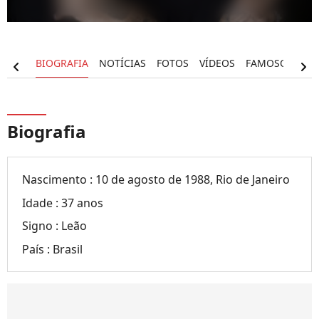
BIOGRAFIA
NOTÍCIAS
FOTOS
VÍDEOS
FAMOSOS PRÓ
chevron_left
chevron_right
Biografia
Nascimento :
10 de agosto de 1988, Rio de Janeiro
Idade :
37 anos
Signo :
Leão
País :
Brasil