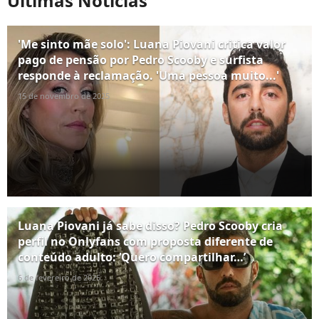
Últimas Notícias
'Me sinto mãe solo': Luana Piovani critica valor
pago de pensão por Pedro Scooby e surfista
responde à reclamação. 'Uma pessoa muito...'
15 de novembro de 2025
Luana Piovani já sabe disso? Pedro Scooby cria
perfil no Onlyfans com proposta diferente de
conteúdo adulto: ‘Quero compartilhar…’
6 de fevereiro de 2025