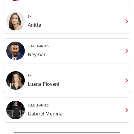
EX
chevron_right
Anitta
SEMELHANTES
chevron_right
Neymar
EX
chevron_right
Luana Piovani
SEMELHANTES
chevron_right
Gabriel Medina