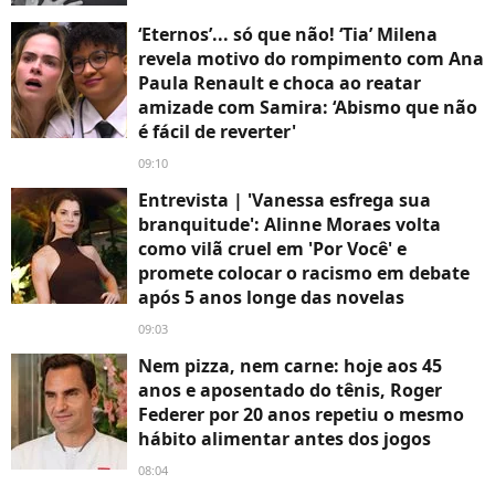
‘Eternos’... só que não! ‘Tia’ Milena
revela motivo do rompimento com Ana
Paula Renault e choca ao reatar
amizade com Samira: ‘Abismo que não
é fácil de reverter'
09:10
Entrevista | 'Vanessa esfrega sua
branquitude': Alinne Moraes volta
como vilã cruel em 'Por Você' e
promete colocar o racismo em debate
após 5 anos longe das novelas
09:03
Nem pizza, nem carne: hoje aos 45
anos e aposentado do tênis, Roger
Federer por 20 anos repetiu o mesmo
hábito alimentar antes dos jogos
08:04