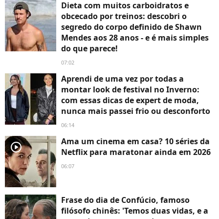
Dieta com muitos carboidratos e
obcecado por treinos: descobri o
segredo do corpo definido de Shawn
Mendes aos 28 anos - e é mais simples
do que parece!
07:02
Aprendi de uma vez por todas a
montar look de festival no Inverno:
com essas dicas de expert de moda,
nunca mais passei frio ou desconforto
06:14
Ama um cinema em casa? 10 séries da
player2
Netflix para maratonar ainda em 2026
06:07
Frase do dia de Confúcio, famoso
filósofo chinês: 'Temos duas vidas, e a