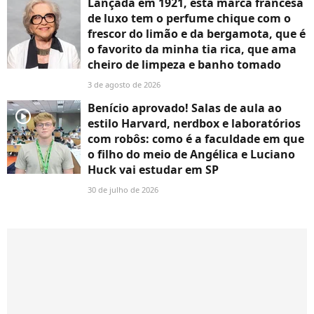
Lançada em 1921, esta marca francesa
de luxo tem o perfume chique com o
frescor do limão e da bergamota, que é
o favorito da minha tia rica, que ama
cheiro de limpeza e banho tomado
3 de agosto de 2026
Benício aprovado! Salas de aula ao
player2
estilo Harvard, nerdbox e laboratórios
com robôs: como é a faculdade em que
o filho do meio de Angélica e Luciano
Huck vai estudar em SP
30 de julho de 2026