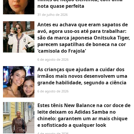
nota quase perfeita
31 de julho de 2026
Antes eu achava que eram sapatos de
avó, agora uso-os até para trabalhar:
são da marca japonesa Onitsuka Tiger,
parecem sapatilhas de boneca na cor
'camisola do Frajola'
6 de agosto de 2026
As crianças que ajudam a cuidar dos
irmãos mais novos desenvolvem uma
grande habilidade, segundo a ciência
6 de agosto de 2026
Estes tênis New Balance na cor doce de
leite deixam os Adidas Samba no
chinelo: garantem um ar mais chique
e sofisticado a qualquer look
4 de agosto de 2026