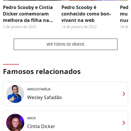
Pedro Scooby e Cintia
Pedro Scooby é
Pedr
Dicker comemoram
conhecido como bon-
mulh
melhora da filha na
vivant na web
nua
praia
via
2 de janeiro de 2023
14 de janeiro de 2022
18 de 
VER TODOS OS VÍDEOS
Famosos relacionados
AMIGOS/FAMÍLIA
chevron_right
Wesley Safadão
AMOR
chevron_right
Cíntia Dicker