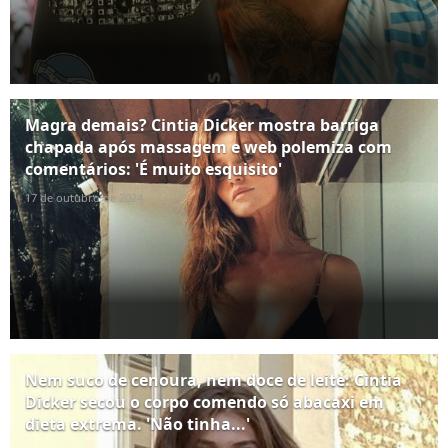
Magra demais? Cintia Dicker mostra barriga
chapada após massagem e web polemiza com
comentários: 'É muito esquisito'
17 de outubro de 2024
Nem suco de cenoura, nem doce de leite: Cintia
Dicker secou o corpo comendo só abacaxi em
dieta extrema. 'Não tinha...'