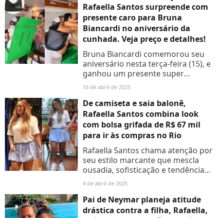
Rafaella Santos surpreende com
presente caro para Bruna
Biancardi no aniversário da
cunhada. Veja preço e detalhes!
Bruna Biancardi comemorou seu
aniversário nesta terça-feira (15), e
ganhou um presente super
especial de Rafaella Santos, irmã
16 de abril de 2025
de Neymar; saiba detalhes!
De camiseta e saia balonê,
Rafaella Santos combina look
com bolsa grifada de R$ 67 mil
para ir às compras no Rio
Rafaella Santos chama atenção por
seu estilo marcante que mescla
ousadia, sofisticação e tendências
contemporâneas
4 de abril de 2025
Pai de Neymar planeja atitude
drástica contra a filha, Rafaella,