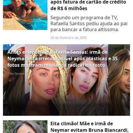
após fatura de cartão de crédito
de R$ 6 milhões
Segundo um programa de TV,
Rafaella Santos pediu ajuda ao pai
para bancar a fatura altíssima.
28 de fevereiro de 2025
Antes e depois de Rafaella Santos: irmã de
Neymar está irreconhecível após plásticas e 35
fotos mostram mudança radical no rosto
7 de fevereiro de 2025
Eita climão! Mãe e irmã de
Neymar evitam Bruna Biancardi,