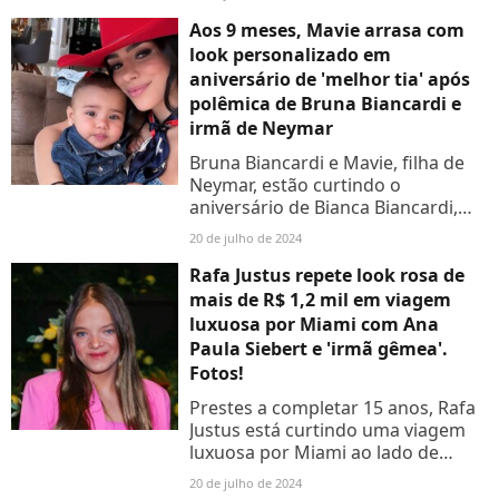
Neymar no Instagram.
Aos 9 meses, Mavie arrasa com
look personalizado em
aniversário de 'melhor tia' após
polêmica de Bruna Biancardi e
irmã de Neymar
Bruna Biancardi e Mavie, filha de
Neymar, estão curtindo o
aniversário de Bianca Biancardi,
irmã da modelo, após polêmica
20 de julho de 2024
recente com Rafaella Santos. Veja
fotos dos looks!
Rafa Justus repete look rosa de
mais de R$ 1,2 mil em viagem
luxuosa por Miami com Ana
Paula Siebert e 'irmã gêmea'.
Fotos!
Prestes a completar 15 anos, Rafa
Justus está curtindo uma viagem
luxuosa por Miami ao lado de
familiares e posou toda elegante
20 de julho de 2024
com um look usado no aniversário