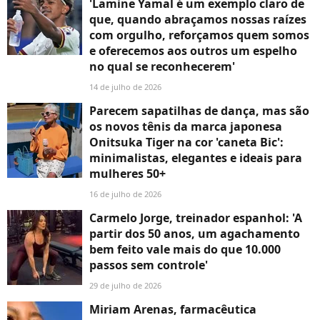
'Lamine Yamal é um exemplo claro de
que, quando abraçamos nossas raízes
com orgulho, reforçamos quem somos
e oferecemos aos outros um espelho
no qual se reconhecerem'
14 de julho de 2026
Parecem sapatilhas de dança, mas são
os novos tênis da marca japonesa
Onitsuka Tiger na cor 'caneta Bic':
minimalistas, elegantes e ideais para
mulheres 50+
16 de julho de 2026
Carmelo Jorge, treinador espanhol: 'A
partir dos 50 anos, um agachamento
bem feito vale mais do que 10.000
passos sem controle'
29 de julho de 2026
Miriam Arenas, farmacêutica