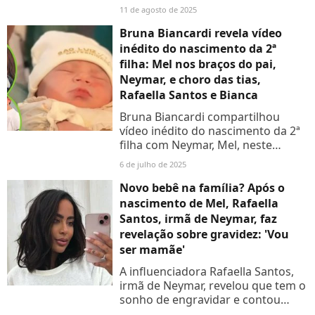
rumores sobre possível mudança
11 de agosto de 2025
no status do relacionamento
Bruna Biancardi revela vídeo
inédito do nascimento da 2ª
filha: Mel nos braços do pai,
Neymar, e choro das tias,
Rafaella Santos e Bianca
Bruna Biancardi compartilhou
vídeo inédito do nascimento da 2ª
filha com Neymar, Mel, neste
domingo (6). Nas imagens é
6 de julho de 2025
possível ver choro e emoção das
famílias
Novo bebê na família? Após o
nascimento de Mel, Rafaella
Santos, irmã de Neymar, faz
revelação sobre gravidez: 'Vou
ser mamãe'
A influenciadora Rafaella Santos,
irmã de Neymar, revelou que tem o
sonho de engravidar e contou
quando isso deve acontecer. Aos