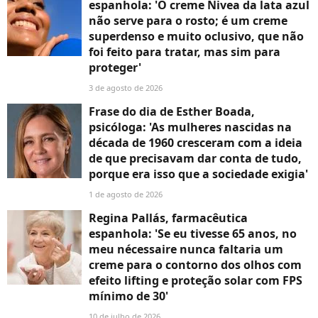
espanhola: 'O creme Nivea da lata azul
não serve para o rosto; é um creme
superdenso e muito oclusivo, que não
foi feito para tratar, mas sim para
proteger'
3 de agosto de 2026
Frase do dia de Esther Boada,
psicóloga: 'As mulheres nascidas na
década de 1960 cresceram com a ideia
de que precisavam dar conta de tudo,
porque era isso que a sociedade exigia'
1 de agosto de 2026
Regina Pallás, farmacêutica
espanhola: 'Se eu tivesse 65 anos, no
meu nécessaire nunca faltaria um
creme para o contorno dos olhos com
efeito lifting e proteção solar com FPS
mínimo de 30'
10 de julho de 2026