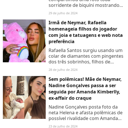
sorridente de biquíni mostrando
uma homenagem fofíssima feita
29 de julho de 2024
para Davi Lucca, Mavie e Helena,
filhos de Neymar. Veja!
Irmã de Neymar, Rafaella
homenageia filhos do jogador
com joia e tatuagens e web nota
preferência
Rafaella Santos surgiu usando um
colar de diamantes com pingentes
dos três sobrinhos, filhos de
Neymar. Na web, internautas
28 de julho de 2024
apontaram prederência da irmã do
jogador ao verem as tatuagens...
Sem polêmicas! Mãe de Neymar,
Nadine Gonçalves passa a ser
seguida por Amanda Kimberlly,
ex-affair do craque
Nadine Gonçalves posta foto da
neta Helena e afasta polêmicas de
possível rivalidade com Amanda
Kimberlly, que seguiu a mãe de
23 de julho de 2024