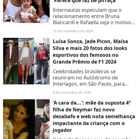
'Parece que faz de pirraça'
Internautas especulam que o
relacionamento entre Bruna
Biancardi e Rafaella seja o motivo
do atraso da influenciadora na
10 de novembro de 2024
festa de aniversário de Mavie
Luísa Sonza, Jade Picon, Maísa
Silva e mais 20 fotos dos looks
esportivos dos famosos no
Grande Prêmio de F1 2024
Celebridades brasileiras se
reuniram no Autódromo de
Interlagos, em São Paulo, para
prestigiarem o Grande Prêmio de
4 de novembro de 2024
Fórmula 1 2024
'A cara da...': mãe da suposta 4ª
filha de Neymar faz novo
desabafo e web nota semelhança
impactante da criança com o
jogador