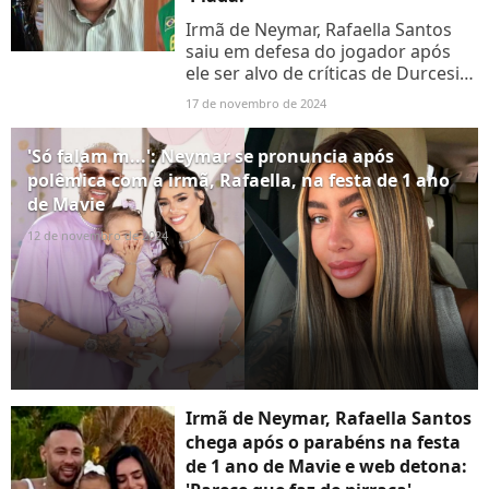
Irmã de Neymar, Rafaella Santos
saiu em defesa do jogador após
ele ser alvo de críticas de Durcesio
Mello, presidente do Botafogo.
17 de novembro de 2024
Entenda a treta!
'Só falam m...': Neymar se pronuncia após
polêmica com a irmã, Rafaella, na festa de 1 ano
de Mavie
12 de novembro de 2024
Irmã de Neymar, Rafaella Santos
chega após o parabéns na festa
de 1 ano de Mavie e web detona: