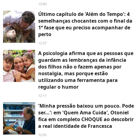
13:00
Último capítulo de 'Além do Tempo': 4
semelhanças chocantes com o final da
1ª fase que eu preciso acompanhar de
perto
12:57
A psicologia afirma que as pessoas que
guardam as lembranças da infância
dos filhos não o fazem apenas por
nostalgia, mas porque estão
utilizando uma ferramenta para
regular o humor
12:11
'Minha pressão baixou um pouco. Pode
ser...': em 'Quem Ama Cuida', Otoniel
fica em completo CHOQUE ao descobrir
a real identidade de Francesca
12:05