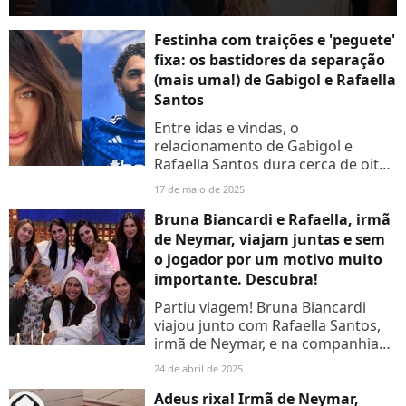
Festinha com traições e 'peguete'
fixa: os bastidores da separação
(mais uma!) de Gabigol e Rafaella
Santos
Entre idas e vindas, o
relacionamento de Gabigol e
Rafaella Santos dura cerca de oito
anos.
17 de maio de 2025
Bruna Biancardi e Rafaella, irmã
de Neymar, viajam juntas e sem
o jogador por um motivo muito
importante. Descubra!
Partiu viagem! Bruna Biancardi
viajou junto com Rafaella Santos,
irmã de Neymar, e na companhia
de outras mulheres nesta quinta-
24 de abril de 2025
feira (24). Acompanhe mais
detalhes no conteúdo a seguir!
Adeus rixa! Irmã de Neymar,