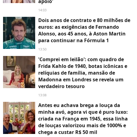
apoio'
14:03
Dois anos de contrato e 80 milhões de
euros: as exigências de Fernando
Alonso, aos 45 anos, à Aston Martin
para continuar na Fórmula 1
13:50
'Comprei em leilão': com quadro de
Frida Kahlo de 1940, botas icônicas e
relíquias de família, mansão de
Madonna em Londres se revela um
verdadeiro tesouro
13:08
Antes eu achava brega a louça da
minha avó, agora vi que é puro luxo:
criada na França em 1945, essa linha
de louças valorizou mais de 1000% e
chega a custar R$ 50 mil