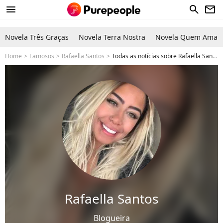
menu
search
newsletter
Novela Três Graças
Novela Terra Nostra
Novela Quem Ama C
Home
Famosos
Rafaella Santos
Todas as notícias sobre Rafaella Santos
Rafaella Santos
Blogueira