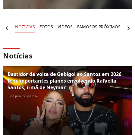
RAFIA
NOTÍCIAS
FOTOS
VÍDEOS
FAMOSOS PRÓXIMOS
chevron_left
chevron_right
Notícias
Bastidor da volta de Gabigol ao Santos em 2026
tem importantes planos envolvendo Rafaella
Santos, irmã de Neymar
5 de janeiro de 2026