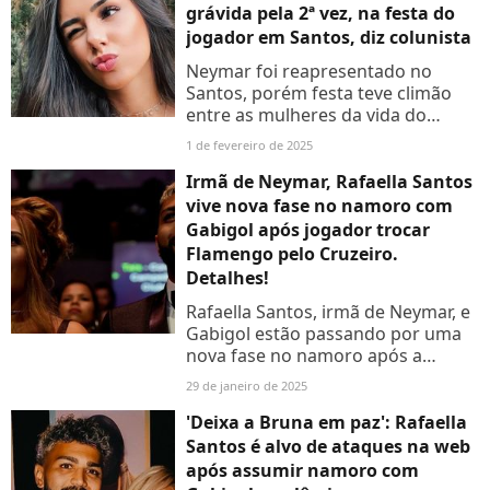
grávida pela 2ª vez, na festa do
jogador em Santos, diz colunista
Neymar foi reapresentado no
Santos, porém festa teve climão
entre as mulheres da vida do
jogador: sua mãe, sua irmã, sua
1 de fevereiro de 2025
namorada, segundo a colunista
Fábia Oliveira, do Metrópoles
Irmã de Neymar, Rafaella Santos
vive nova fase no namoro com
Gabigol após jogador trocar
Flamengo pelo Cruzeiro.
Detalhes!
Rafaella Santos, irmã de Neymar, e
Gabigol estão passando por uma
nova fase no namoro após a
chegada do atacante ao Cruzeiro,
29 de janeiro de 2025
no começo do ano. Saiba!
'Deixa a Bruna em paz': Rafaella
Santos é alvo de ataques na web
após assumir namoro com