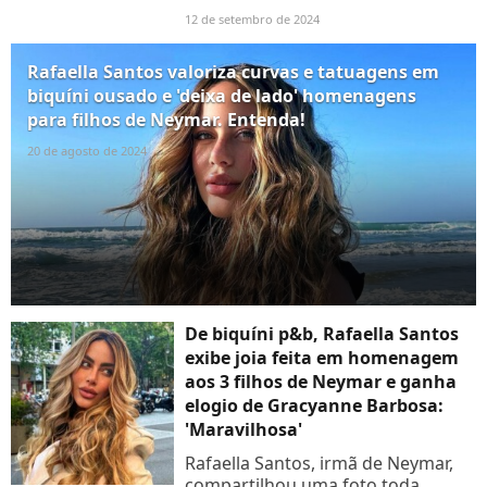
sem maquiagem durante um dia
12 de setembro de 2024
de praia em Mykonos, na Grécia.
Veja!
Rafaella Santos valoriza curvas e tatuagens em
biquíni ousado e 'deixa de lado' homenagens
para filhos de Neymar. Entenda!
20 de agosto de 2024
De biquíni p&b, Rafaella Santos
exibe joia feita em homenagem
aos 3 filhos de Neymar e ganha
elogio de Gracyanne Barbosa:
'Maravilhosa'
Rafaella Santos, irmã de Neymar,
compartilhou uma foto toda