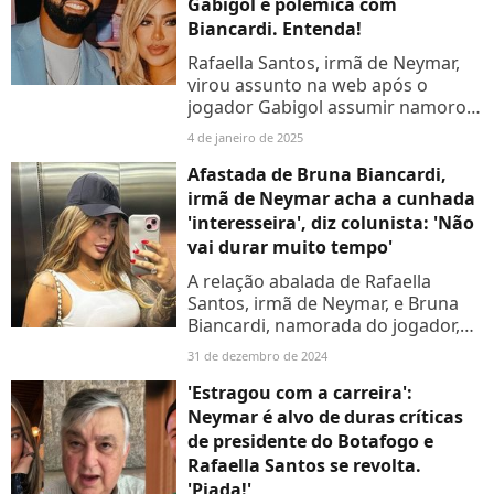
Gabigol e polêmica com
Biancardi. Entenda!
Rafaella Santos, irmã de Neymar,
virou assunto na web após o
jogador Gabigol assumir namoro
com a influenciadora durante uma
4 de janeiro de 2025
coletiva de apresentação no
Cruzeiro
Afastada de Bruna Biancardi,
irmã de Neymar acha a cunhada
'interesseira', diz colunista: 'Não
vai durar muito tempo'
A relação abalada de Rafaella
Santos, irmã de Neymar, e Bruna
Biancardi, namorada do jogador,
ganhou um novo desdobramento
31 de dezembro de 2024
polêmico
'Estragou com a carreira':
Neymar é alvo de duras críticas
de presidente do Botafogo e
Rafaella Santos se revolta.
'Piada!'