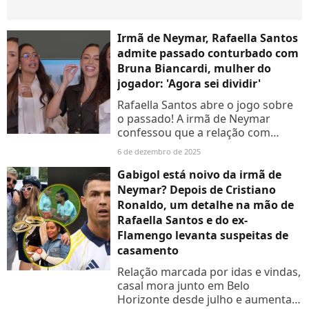
Irmã de Neymar, Rafaella Santos
admite passado conturbado com
Bruna Biancardi, mulher do
jogador: 'Agora sei dividir'
Rafaella Santos abre o jogo sobre
o passado! A irmã de Neymar
confessou que a relação com
Bruna Biancardi, esposa do
6 de dezembro de 2025
jogador, não era das melhores no
início. Ciúmes e dificuldades...
Gabigol está noivo da irmã de
Neymar? Depois de Cristiano
Ronaldo, um detalhe na mão de
Rafaella Santos e do ex-
Flamengo levanta suspeitas de
casamento
Relação marcada por idas e vindas,
casal mora junto em Belo
Horizonte desde julho e aumenta