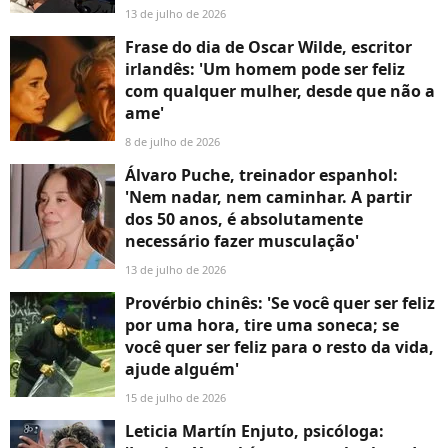
13 de julho de 2026
Frase do dia de Oscar Wilde, escritor
irlandês: 'Um homem pode ser feliz
com qualquer mulher, desde que não a
ame'
8 de julho de 2026
Álvaro Puche, treinador espanhol:
'Nem nadar, nem caminhar. A partir
dos 50 anos, é absolutamente
necessário fazer musculação'
13 de julho de 2026
Provérbio chinês: 'Se você quer ser feliz
por uma hora, tire uma soneca; se
você quer ser feliz para o resto da vida,
ajude alguém'
15 de julho de 2026
Leticia Martín Enjuto, psicóloga: