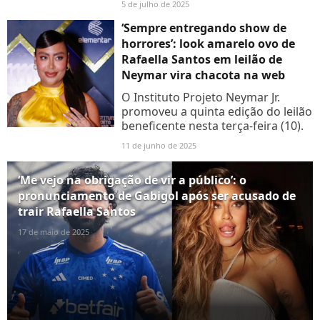
5 de julho de 2025
detalhes!
‘Sempre entregando show de
horrores’: look amarelo ovo de
Rafaella Santos em leilão de
Neymar vira chacota na web
O Instituto Projeto Neymar Jr.
promoveu a quinta edição do leilão
beneficente nesta terça-feira (10).
11 de junho de 2025
‘Me vejo na obrigação de vir a público’: o
pronunciamento de Gabigol após ser acusado de
trair Rafaella Santos
17 de maio de 2025