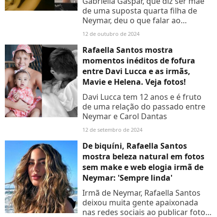
Gabriella Gaspar, que diz ser mãe
de uma suposta quarta filha de
Neymar, deu o que falar ao
publicar novas fotos da filha no Dia
12 de outubro de 2024
das Crianças. Entenda!
Rafaella Santos mostra
momentos inéditos de fofura
entre Davi Lucca e as irmãs,
Mavie e Helena. Veja fotos!
Davi Lucca tem 12 anos e é fruto
de uma relação do passado entre
Neymar e Carol Dantas
12 de setembro de 2024
De biquíni, Rafaella Santos
mostra beleza natural em fotos
sem make e web elogia irmã de
Neymar: 'Sempre linda'
Irmã de Neymar, Rafaella Santos
deixou muita gente apaixonada
nas redes sociais ao publicar fotos