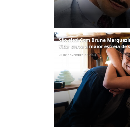
São eles! Com Bruna Marquezin
Vida' crava a maior estreia de
26 de novembro de 2024