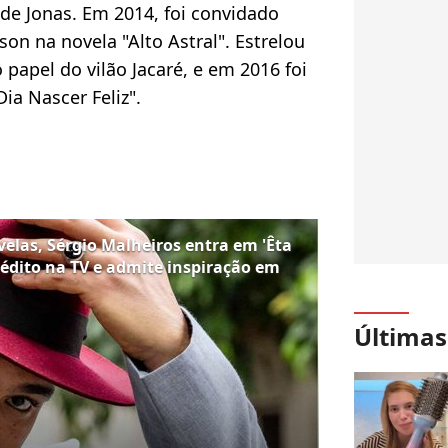
de Jonas. Em 2014, foi convidado
on na novela "Alto Astral". Estrelou
papel do vilão Jacaré, e em 2016 foi
ia Nascer Feliz".
ovelas, Sérgio Malheiros entra em 'Êta
édito na TV e admite inspiração em
Últimas