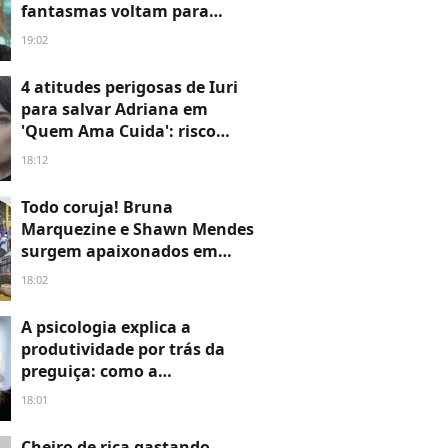
fantasmas voltam para
assombrar e mudam o
19:02
destino da vilã
4 atitudes perigosas de Iuri
para salvar Adriana em
'Quem Ama Cuida': risco
excessivo aumenta o mistério
18:12
sobre a relação entre os dois
Todo coruja! Bruna
Marquezine e Shawn Mendes
surgem apaixonados em
novas fotos em projeto social;
18:02
atriz explica escolha em
aniversário: 'Atenção para
A psicologia explica a
causas importantes'
produtividade por trás da
preguiça: como a
procrastinação é exatamente
18:01
o que você precisa para
alcançar seus objetivos
Cheiro de rica gastando