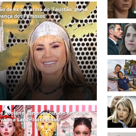
o de ex-bailarina do 'Faustão' presa
Dança dos Famosos'
 de Deolane: famosos ousam em looks
vanna Lancellotti. Fotos!