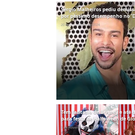
Sérgio Malheiros pediu demissã
por péssimo desempenho no '
20 de novembro de 2024
Tem fantasia de Britney e até
para festa de Halloween de Gio
3 de novembro de 2024