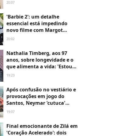
ela 'dá pau' em muito secador
20:07
importado
'Barbie 2': um detalhe
essencial está impedindo
novo filme com Margot
Robbie e Ryan Gosling;
20:02
atitude de CEO da Warner
Bros aperta prazo da
Nathalia Timberg, aos 97
contagem regressiva
anos, sobre longevidade e o
que alimenta a vida: 'Estou
chegando a um século. Você
19:23
tem os encantos e os
desencantos. Confiar em
Após confusão no vestiário e
alguém é uma coisa muito
provocações em jogo do
importante'
Santos, Neymar 'cutuca'
presidente do Remo em iate
19:07
com a família:
'Vagabundiando'
Final emocionante de Zilá em
'Coração Acelerado': dois