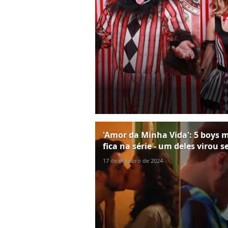
'Amor da Minha Vida': 5 boys
fica na série - um deles virou
17 de outubro de 2024