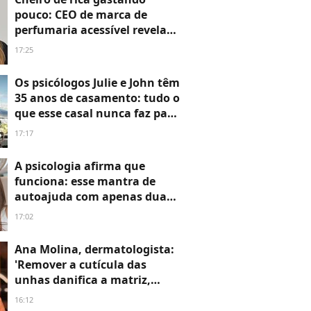
pouco: CEO de marca de
perfumaria acessível revela
força dos dupes; veja 4
17:25
perfumes nacionais gêmeos
idênticos de importados
Os psicólogos Julie e John têm
35 anos de casamento: tudo o
que esse casal nunca faz para
que o relacionamento
17:17
continue dando certo
A psicologia afirma que
funciona: esse mantra de
autoajuda com apenas duas
palavras está virando
17:02
tatuagem por ter mudado a
vida de muitas pessoas
Ana Molina, dermatologista:
'Remover a cutícula das
unhas danifica a matriz,
favorece infecções e pode
16:12
deformar a unha'