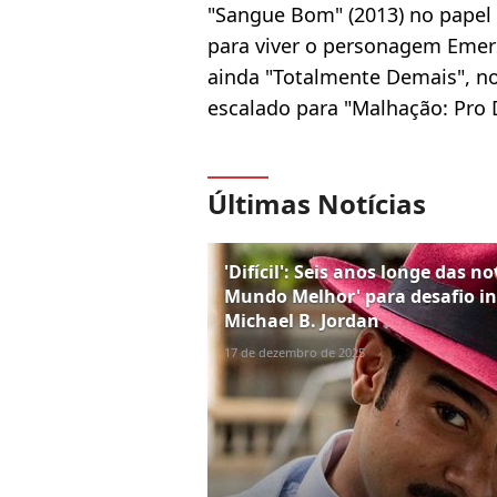
"Sangue Bom" (2013) no papel 
para viver o personagem Emers
ainda "Totalmente Demais", no 
escalado para "Malhação: Pro D
Últimas Notícias
'Difícil': Seis anos longe das n
Mundo Melhor' para desafio in
Michael B. Jordan
17 de dezembro de 2025