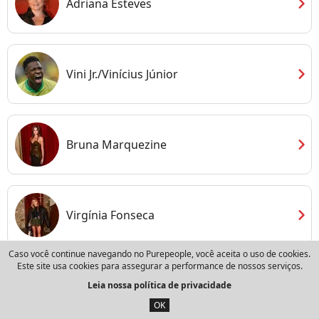
chevron_right
Adriana Esteves
chevron_right
Vini Jr./Vinícius Júnior
chevron_right
Bruna Marquezine
chevron_right
Virgínia Fonseca
Caso você continue navegando no Purepeople, você aceita o uso de cookies.
Este site usa cookies para assegurar a performance de nossos serviços.
Leia nossa política de privacidade
OK