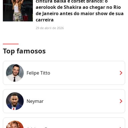
cintura baixa e corset branco: o
aerolook de Shakira ao chegar no Rio
de Janeiro antes do maior show de sua
carreira
29 de abril de 2026
Top famosos
chevron_right
Felipe Titto
chevron_right
Neymar