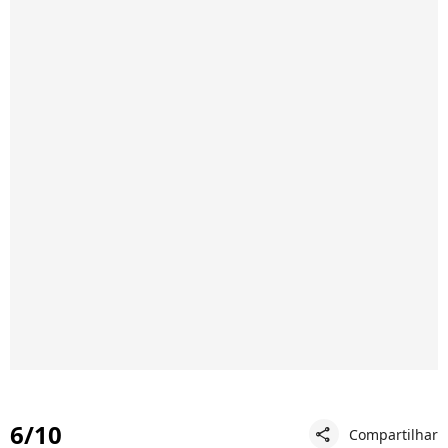
6/10
Compartilhar
share