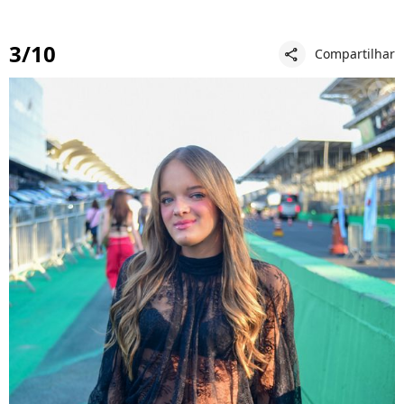
3/10
Compartilhar
share