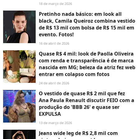
18 de março de 2026
Pretinho nada básico: em look all
black, Camila Queiroz combina vestido
de R$ 13 mil com bolsa de R$ 15 mil em
evento. Fotos!
16 de abril de 2026
Quase R$ 4 mil: look de Paolla Oliveira
com renda e transparência é de marca
nascida em MG; beleza da atriz fez web
entrar em colapso com fotos
24 de abril de 2026
O vestido de quase R$ 2 mil que fez
Ana Paula Renault discutir FEIO com a
produção do 'BBB 26' e quase ser
EXPULSA
13 de março de 2026
Jeans wide leg de R$ 2,8 mil com