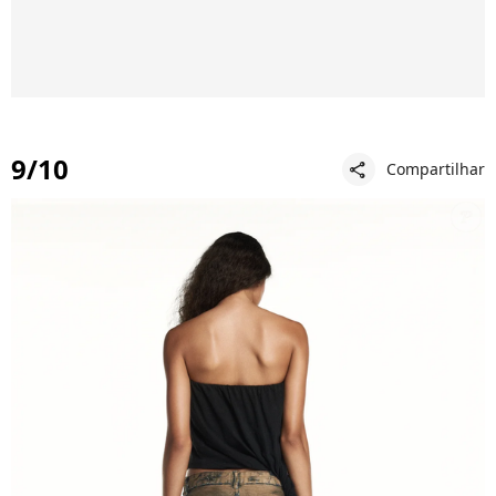
9/10
Compartilhar
share