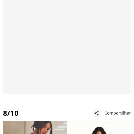
8/10
Compartilhar
share