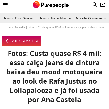
menu
search
newsletter
Novela Três Graças
Novela Terra Nostra
Novela Quem Ama C
Home
Rafaella Justus
Custa quase R$ 4 mil: essa calça jeans de cintura baixa deu mood motoqueira ao look de Rafa Justus no Lollapalooza e já foi usada por Ana Castela
arrow_left
VOLTAR À MATÉRIA
Fotos: Custa quase R$ 4 mil:
essa calça jeans de cintura
baixa deu mood motoqueira
ao look de Rafa Justus no
Lollapalooza e já foi usada
por Ana Castela