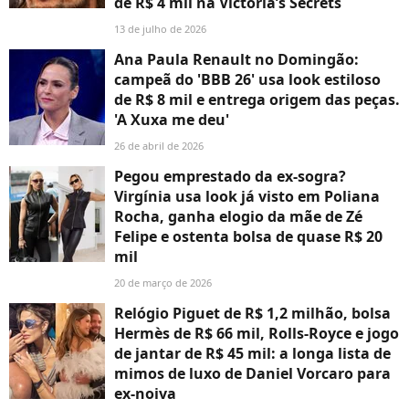
de R$ 4 mil na Victoria’s Secrets
13 de julho de 2026
Ana Paula Renault no Domingão:
campeã do 'BBB 26' usa look estiloso
de R$ 8 mil e entrega origem das peças.
'A Xuxa me deu'
26 de abril de 2026
Pegou emprestado da ex-sogra?
Virgínia usa look já visto em Poliana
Rocha, ganha elogio da mãe de Zé
Felipe e ostenta bolsa de quase R$ 20
mil
20 de março de 2026
Relógio Piguet de R$ 1,2 milhão, bolsa
Hermès de R$ 66 mil, Rolls-Royce e jogo
de jantar de R$ 45 mil: a longa lista de
mimos de luxo de Daniel Vorcaro para
ex-noiva