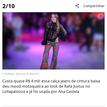
2/10
Compartilhar
share
© AGNews, Marcelo Sá Barretto
Custa quase R$ 4 mil: essa calça jeans de cintura baixa
deu mood motoqueira ao look de Rafa Justus no
Lollapalooza e já foi usada por Ana Castela