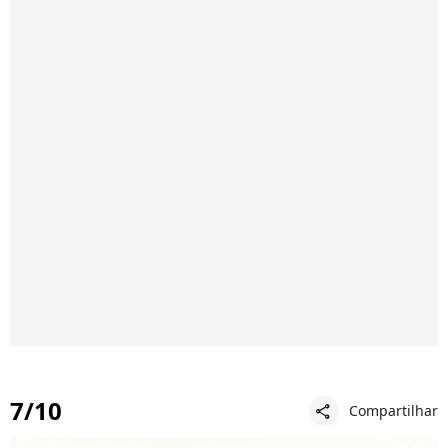
7/10
Compartilhar
share