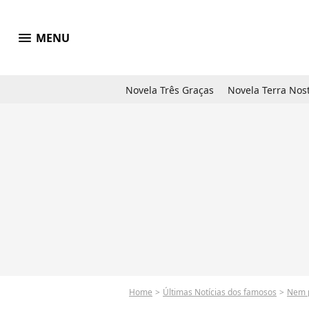
menu
MENU
Novela Três Graças
Novela Terra Nos
Home
Últimas Notícias dos famosos
Nem pe