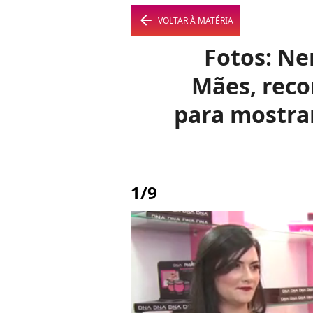
arrow_left
VOLTAR À MATÉRIA
Fotos: Ne
Mães, reco
para mostrar
1/9