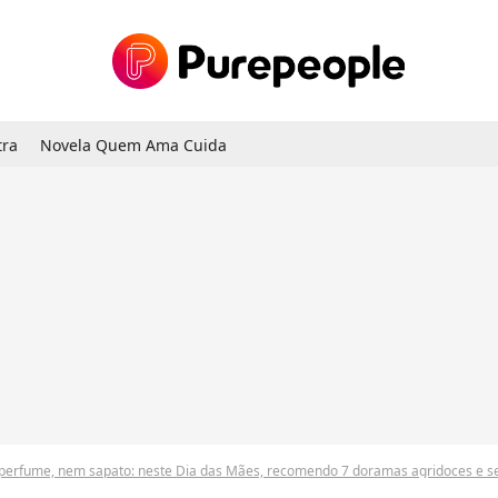
tra
Novela Quem Ama Cuida
rfume, nem sapato: neste Dia das Mães, recomendo 7 doramas agridoces e sensíveis para