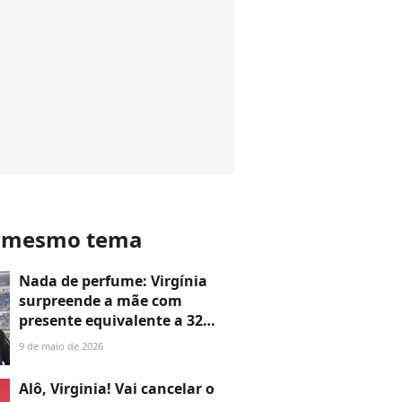
o mesmo tema
Nada de perfume: Virgínia
surpreende a mãe com
presente equivalente a 32
salários mínimos para o Dia
9 de maio de 2026
das Mães e choca com luxo.
Veja fotos e valor!
Alô, Virginia! Vai cancelar o