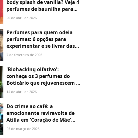
body splash de vanilla? Veja 4
perfumes de baunilha para
ficar cheirosa o dia todo
20 de abril de 2026
Perfumes para quem odeia
perfumes: 6 opções para
experimentar e se livrar das
dores de cabeça e tonturas
7 de fevereiro de 2026
'Biohacking olfativo':
conheça os 3 perfumes do
Boticário que rejuvenescem a
mente e ajudam a controlar o
14 de abril de 2026
estresse no dia a dia
Do crime ao café: a
emocionante reviravolta de
Atilla em 'Coração de Mãe'
prova até onde vai o amor por
25 de março de 2026
Karsu