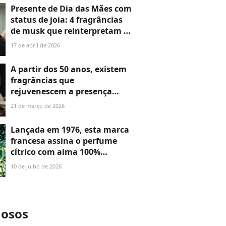
Presente de Dia das Mães com
status de joia: 4 fragrâncias
de musk que reinterpretam o
luxo do Oriente Médio em
17 de abril de 2026
perfumes
A partir dos 50 anos, existem
fragrâncias que
rejuvenescem a presença
mais do que plástica: 5
21 de março de 2026
perfumes para apostar já no
Dia do Perfume
Lançada em 1976, esta marca
francesa assina o perfume
cítrico com alma 100%
brasileira, ideal para ficar
10 de julho de 2026
com aquele cheiro de banho
tomado no Inverno que
usaremos 24 horas por dia, 7
dias por semana
mosos