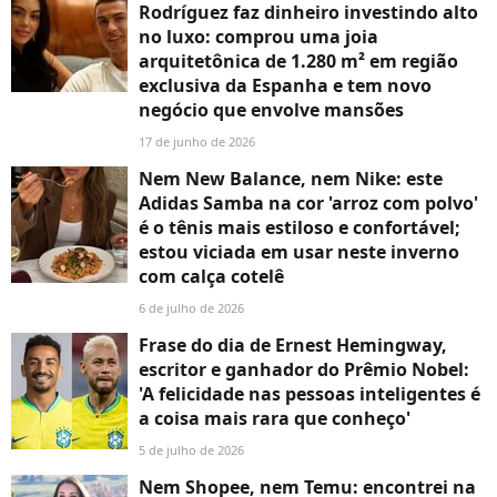
Rodríguez faz dinheiro investindo alto
no luxo: comprou uma joia
arquitetônica de 1.280 m² em região
exclusiva da Espanha e tem novo
negócio que envolve mansões
17 de junho de 2026
Nem New Balance, nem Nike: este
Adidas Samba na cor 'arroz com polvo'
é o tênis mais estiloso e confortável;
estou viciada em usar neste inverno
com calça cotelê
6 de julho de 2026
Frase do dia de Ernest Hemingway,
escritor e ganhador do Prêmio Nobel:
'A felicidade nas pessoas inteligentes é
a coisa mais rara que conheço'
5 de julho de 2026
Nem Shopee, nem Temu: encontrei na