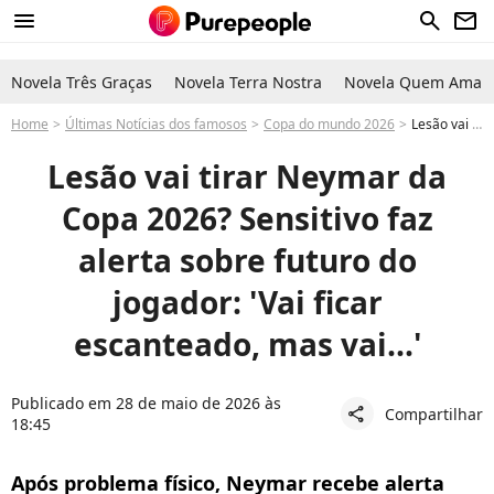
menu
search
newsletter
Novela Três Graças
Novela Terra Nostra
Novela Quem Ama C
Home
Últimas Notícias dos famosos
Copa do mundo 2026
Lesão vai tirar Neymar da Copa 2026? Sensitivo faz alerta sobre futuro do jogador: 'Vai ficar escanteado, mas vai...'
Lesão vai tirar Neymar da
Copa 2026? Sensitivo faz
alerta sobre futuro do
jogador: 'Vai ficar
escanteado, mas vai...'
Publicado em 28 de maio de 2026 às
Compartilhar
share
18:45
Após problema físico, Neymar recebe alerta