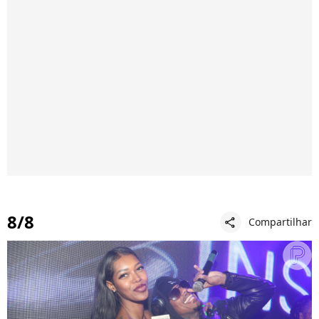
8/8
Compartilhar
share