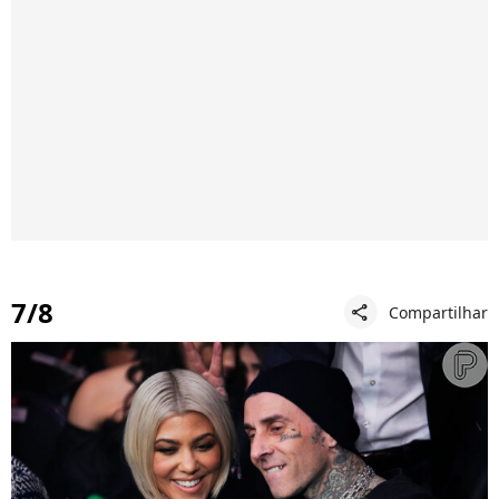
7/8
Compartilhar
share