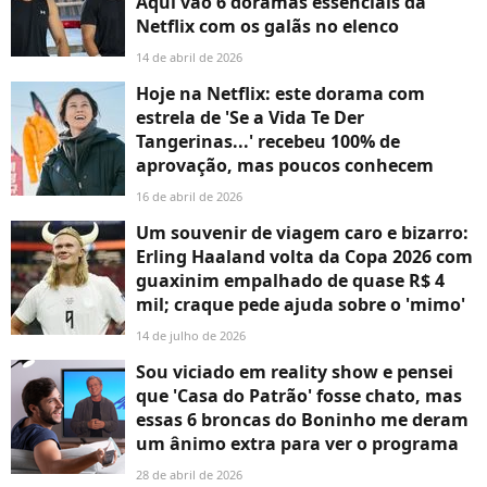
Aqui vão 6 doramas essenciais da
Netflix com os galãs no elenco
14 de abril de 2026
Hoje na Netflix: este dorama com
estrela de 'Se a Vida Te Der
Tangerinas...' recebeu 100% de
aprovação, mas poucos conhecem
16 de abril de 2026
Um souvenir de viagem caro e bizarro:
Erling Haaland volta da Copa 2026 com
guaxinim empalhado de quase R$ 4
mil; craque pede ajuda sobre o 'mimo'
14 de julho de 2026
Sou viciado em reality show e pensei
que 'Casa do Patrão' fosse chato, mas
essas 6 broncas do Boninho me deram
um ânimo extra para ver o programa
28 de abril de 2026