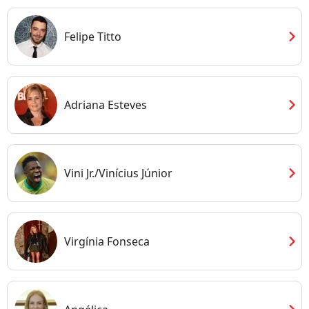
chevron_right
Felipe Titto
chevron_right
Adriana Esteves
chevron_right
Vini Jr./Vinícius Júnior
chevron_right
Virgínia Fonseca