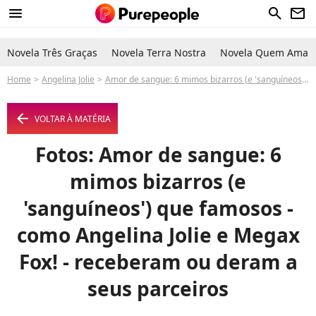
menu
search
newsletter
Novela Três Graças
Novela Terra Nostra
Novela Quem Ama C
Home
Angelina Jolie
Amor de sangue: 6 mimos bizarros (e 'sanguíneos') que famosos - como Angelina Jolie e Megax Fox! - receberam ou deram a seus parceiros
arrow_left
VOLTAR À MATÉRIA
Fotos: Amor de sangue: 6
mimos bizarros (e
'sanguíneos') que famosos -
como Angelina Jolie e Megax
Fox! - receberam ou deram a
seus parceiros