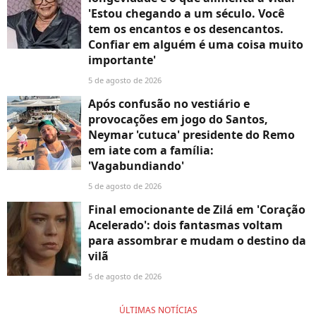
'Estou chegando a um século. Você
tem os encantos e os desencantos.
Confiar em alguém é uma coisa muito
importante'
5 de agosto de 2026
Após confusão no vestiário e
provocações em jogo do Santos,
Neymar 'cutuca' presidente do Remo
em iate com a família:
'Vagabundiando'
5 de agosto de 2026
Final emocionante de Zilá em 'Coração
Acelerado': dois fantasmas voltam
para assombrar e mudam o destino da
vilã
5 de agosto de 2026
ÚLTIMAS NOTÍCIAS