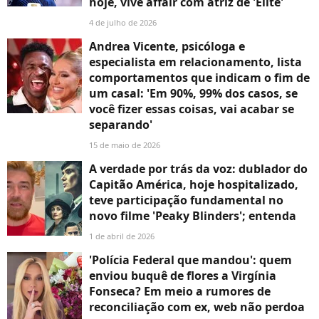
hoje, vive affair com atriz de 'Elite'
4 de julho de 2026
Andrea Vicente, psicóloga e
especialista em relacionamento, lista
comportamentos que indicam o fim de
um casal: 'Em 90%, 99% dos casos, se
você fizer essas coisas, vai acabar se
separando'
15 de maio de 2026
A verdade por trás da voz: dublador do
Capitão América, hoje hospitalizado,
teve participação fundamental no
novo filme 'Peaky Blinders'; entenda
1 de abril de 2026
'Polícia Federal que mandou': quem
enviou buquê de flores a Virgínia
Fonseca? Em meio a rumores de
reconciliação com ex, web não perdoa