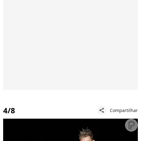
4/8
Compartilhar
share