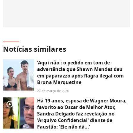
Notícias similares
'Aqui não': o pedido em tom de
advertência que Shawn Mendes deu
em paparazzo após flagra ilegal com
Bruna Marquezine
27 de março de 2026
Há 19 anos, esposa de Wagner Moura,
player2
favorito ao Oscar de Melhor Ator,
Sandra Delgado faz revelação no
'Arquivo Confidencial' diante de
Faustão: 'Ele não dá...'