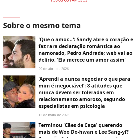
TODOS OS FAMOSOS
Sobre o mesmo tema
'Que o amor...': Sandy abre o coração e
faz rara declaração romântica ao
namorado, Pedro Andrade; web vai ao
delírio. 'Ela merece um amor assim'
20 de abril de 2026
'Aprendi a nunca negociar o que para
mim é inegociável': 8 atitudes que
nunca devem ser toleradas em
relacionamento amoroso, segundo
especialistas em psicologia
15 de maio de 2026
Terminou 'Cães de Caça' querendo
mais de Woo Do-hwan e Lee Sang-yi?