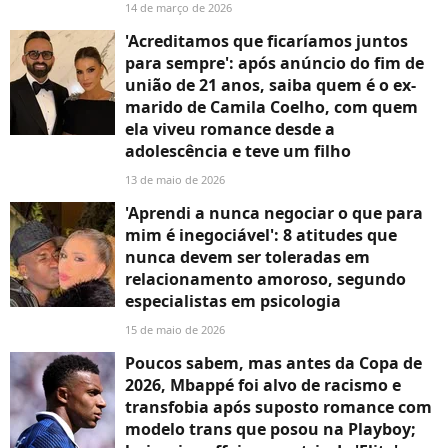
14 de março de 2026
'Acreditamos que ficaríamos juntos
para sempre': após anúncio do fim de
união de 21 anos, saiba quem é o ex-
marido de Camila Coelho, com quem
ela viveu romance desde a
adolescência e teve um filho
13 de maio de 2026
'Aprendi a nunca negociar o que para
mim é inegociável': 8 atitudes que
nunca devem ser toleradas em
relacionamento amoroso, segundo
especialistas em psicologia
15 de maio de 2026
Poucos sabem, mas antes da Copa de
2026, Mbappé foi alvo de racismo e
transfobia após suposto romance com
modelo trans que posou na Playboy;