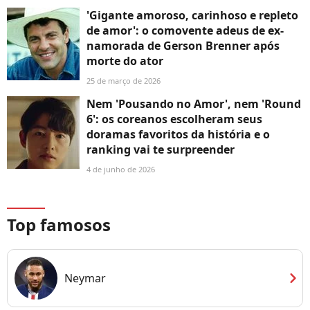
'Gigante amoroso, carinhoso e repleto
de amor': o comovente adeus de ex-
namorada de Gerson Brenner após
morte do ator
25 de março de 2026
Nem 'Pousando no Amor', nem 'Round
6': os coreanos escolheram seus
doramas favoritos da história e o
ranking vai te surpreender
4 de junho de 2026
Top famosos
chevron_right
Neymar