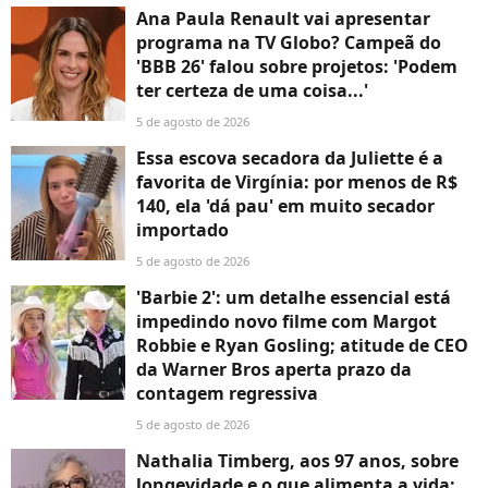
Ana Paula Renault vai apresentar
programa na TV Globo? Campeã do
'BBB 26' falou sobre projetos: 'Podem
ter certeza de uma coisa...'
5 de agosto de 2026
Essa escova secadora da Juliette é a
favorita de Virgínia: por menos de R$
140, ela 'dá pau' em muito secador
importado
5 de agosto de 2026
'Barbie 2': um detalhe essencial está
impedindo novo filme com Margot
Robbie e Ryan Gosling; atitude de CEO
da Warner Bros aperta prazo da
contagem regressiva
5 de agosto de 2026
Nathalia Timberg, aos 97 anos, sobre
longevidade e o que alimenta a vida: