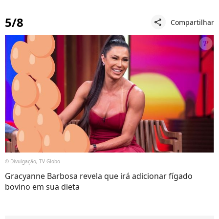
5/8
Compartilhar
share
© Divulgação, TV Globo
Gracyanne Barbosa revela que irá adicionar fígado
bovino em sua dieta