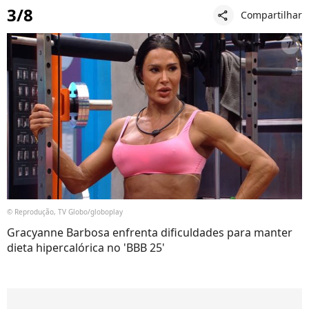
3/8
Compartilhar
share
© Reprodução, TV Globo/globoplay
Gracyanne Barbosa enfrenta dificuldades para manter
dieta hipercalórica no 'BBB 25'