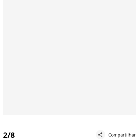
2/8
Compartilhar
share