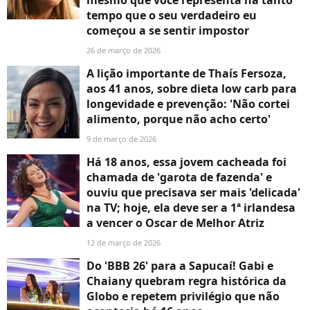
tempo que o seu verdadeiro eu
começou a se sentir impostor
26 de março de 2026
A lição importante de Thaís Fersoza,
aos 41 anos, sobre dieta low carb para
longevidade e prevenção: 'Não cortei
alimento, porque não acho certo'
9 de março de 2026
Há 18 anos, essa jovem cacheada foi
chamada de 'garota de fazenda' e
ouviu que precisava ser mais 'delicada'
na TV; hoje, ela deve ser a 1ª irlandesa
a vencer o Oscar de Melhor Atriz
12 de março de 2026
Do 'BBB 26' para a Sapucaí! Gabi e
Chaiany quebram regra histórica da
Globo e repetem privilégio que não