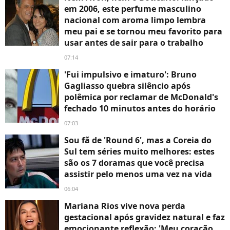
em 2006, este perfume masculino
nacional com aroma limpo lembra
meu pai e se tornou meu favorito para
usar antes de sair para o trabalho
07:14
'Fui impulsivo e imaturo': Bruno
Gagliasso quebra silêncio após
polêmica por reclamar de McDonald's
fechado 10 minutos antes do horário
07:03
Sou fã de 'Round 6', mas a Coreia do
Sul tem séries muito melhores: estes
são os 7 doramas que você precisa
assistir pelo menos uma vez na vida
06:04
Mariana Rios vive nova perda
gestacional após gravidez natural e faz
emocionante reflexão: 'Meu coração