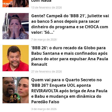
com Nada'
13 de fevereiro de 2026
Gente? Campeã do 'BBB 21', Juliette vai
ao banco 5 anos depois para sacar
dinheiro do programa e se CHOCA com
valor: 'Só...'
7 de março de 2026
'BBB 26': o duro recado da Globo para
Babu Santana e mais confinados após
plano do ator para expulsar Ana Paula
Renault
27 de fevereiro de 2026
Quem vai para o Quarto Secreto no
‘BBB 26’? Enquete UOL aponta
REVIRAVOLTA após briga de Ana Paula
e Babu e mudança em dinâmica do
Paredão Falso
3 de março de 2026