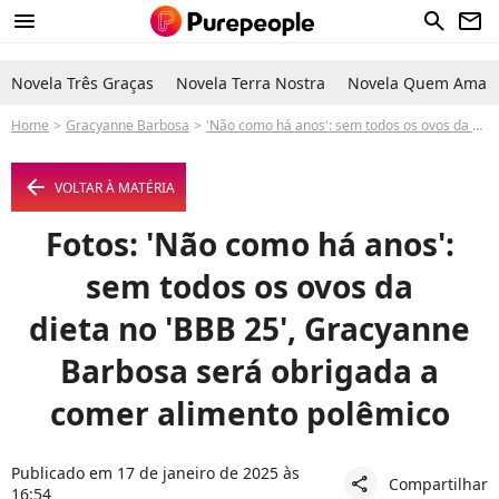
menu
search
newsletter
Novela Três Graças
Novela Terra Nostra
Novela Quem Ama C
Home
Gracyanne Barbosa
'Não como há anos': sem todos os ovos da dieta no 'BBB 25', Gracyanne Barbosa será obrigada a comer alimento polêmico
arrow_left
VOLTAR À MATÉRIA
Fotos: 'Não como há anos':
sem todos os ovos da
dieta no 'BBB 25', Gracyanne
Barbosa será obrigada a
comer alimento polêmico
Publicado em 17 de janeiro de 2025 às
Compartilhar
share
16:54