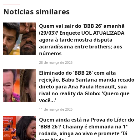
Notícias similares
Quem vai sair do 'BBB 26' amanhã
(29/03)? Enquete UOL ATUALIZADA
agora à tarde mostra disputa
acirradíssima entre brothers; aos
números
28 de março de 2026
Eliminado do 'BBB 26' com alta
rejeição, Babu Santana manda recado
direto para Ana Paula Renault, sua
rival no reality da Globo: 'Quero que
você...'
11 de março de 2026
Quem ainda está na Prova do Líder do
'BBB 26'? Chaiany é eliminada na 1ª
rodada, xinga ao vivo e promete 'Tá