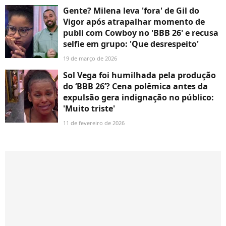
Gente? Milena leva 'fora' de Gil do
Vigor após atrapalhar momento de
publi com Cowboy no 'BBB 26' e recusa
selfie em grupo: 'Que desrespeito'
19 de março de 2026
Sol Vega foi humilhada pela produção
do ‘BBB 26’? Cena polêmica antes da
expulsão gera indignação no público:
'Muito triste'
11 de fevereiro de 2026