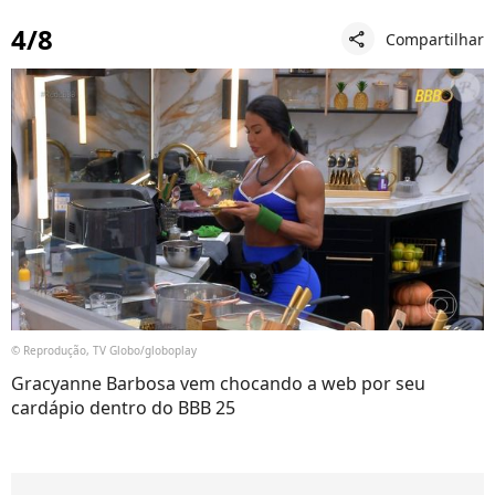
4/8
Compartilhar
share
© Reprodução, TV Globo/globoplay
Gracyanne Barbosa vem chocando a web por seu
cardápio dentro do BBB 25