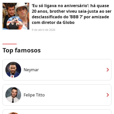
‘Eu só ligava no aniversário’: há quase
20 anos, brother viveu saia-justa ao ser
desclassificado do ‘BBB 7’ por amizade
com diretor da Globo
9 de abril de 2026
Top famosos
chevron_right
Neymar
chevron_right
Felipe Titto