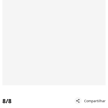
8/8
Compartilhar
share