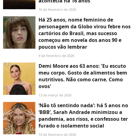
acontecia há 16 anos
16 de fevereiro de 2026
Há 25 anos, nome feminino de
personagem da Globo virou febre nos
cartórios do Brasil, mas sucesso
começou em novela dos anos 90 e
poucos vão lembrar
9 de fevereiro de 2026
Demi Moore aos 63 anos: 'Eu escuto
meu corpo. Gosto de alimentos bem
nutritivos. Não como carne. Como
ovos'
13 de março de 2026
‘Não tô sentindo nada’: há 5 anos no
‘BBB’, Sarah Andrade minimizou a
pandemia, aos risos, e confessou ter
furado o isolamento social
10 de fevereiro de 2026