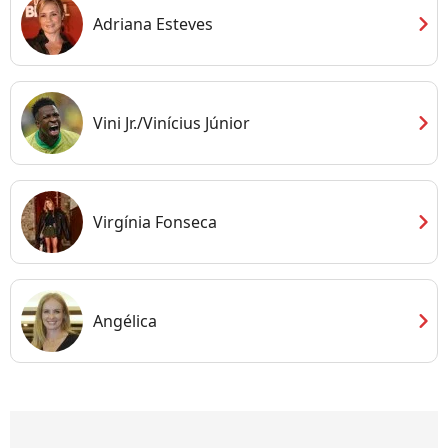
chevron_right
Adriana Esteves
chevron_right
Vini Jr./Vinícius Júnior
chevron_right
Virgínia Fonseca
chevron_right
Angélica