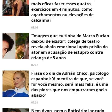
mais eficaz fazer esses quatro
exercícios em 4 minutos, como
agachamentos ou elevações de
calcanhar'
08:05
'Imagem que eu tinha do Marco Furlan
deixou de existir': colega de teatro
revela abalo emocional após prisão do
ator em acusação de estupro contra
criança de 5 anos
07:47
Frase do dia de Adrián Chico, psicólogo
espanhol: 'A mentira de que, se você
for você mesmo, será mais feliz, é uma
das piores que nos empurraram goela
abaixo'
07:31
Nem Avon, nem o Boticário: lançado