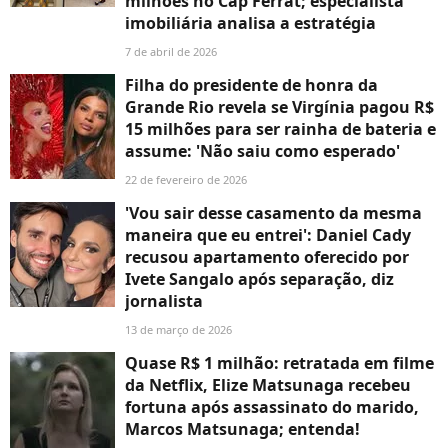
milhões no Cap Ferrat; especialista
imobiliária analisa a estratégia
7 de abril de 2026
Filha do presidente de honra da
Grande Rio revela se Virgínia pagou R$
15 milhões para ser rainha de bateria e
assume: 'Não saiu como esperado'
22 de fevereiro de 2026
'Vou sair desse casamento da mesma
maneira que eu entrei': Daniel Cady
recusou apartamento oferecido por
Ivete Sangalo após separação, diz
jornalista
13 de março de 2026
Quase R$ 1 milhão: retratada em filme
da Netflix, Elize Matsunaga recebeu
fortuna após assassinato do marido,
Marcos Matsunaga; entenda!