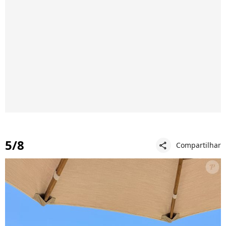
5/8
Compartilhar
share