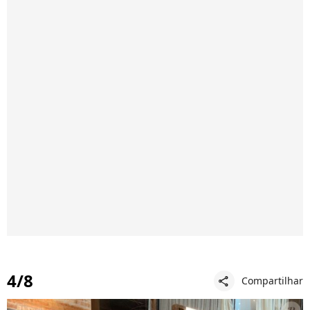
4/8
Compartilhar
share