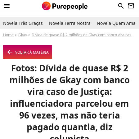
menu
search
newsletter
Novela Três Graças
Novela Terra Nostra
Novela Quem Ama C
Home
Gkay
Dívida de quase R$ 2 milhões de Gkay com banco vira caso de Justiça: influenciadora parcelou em 96 vezes, mas não teria pagado quantia, diz colunista
arrow_left
VOLTAR À MATÉRIA
Fotos: Dívida de quase R$ 2
milhões de Gkay com banco
vira caso de Justiça:
influenciadora parcelou em
96 vezes, mas não teria
pagado quantia, diz
colunista