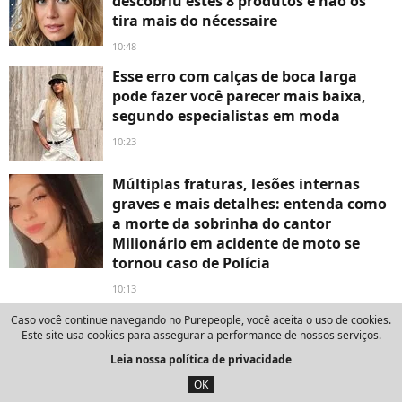
descobriu estes 8 produtos e não os
tira mais do nécessaire
10:48
Esse erro com calças de boca larga
pode fazer você parecer mais baixa,
segundo especialistas em moda
10:23
Múltiplas fraturas, lesões internas
graves e mais detalhes: entenda como
a morte da sobrinha do cantor
Milionário em acidente de moto se
tornou caso de Polícia
10:13
1.200m², duas piscinas com vista
Caso você continue navegando no Purepeople, você aceita o uso de cookies.
Este site usa cookies para assegurar a performance de nossos serviços.
maravilhosa para praia da Barra da
Tijuca e mais: jogador do Flamengo
Leia nossa política de privacidade
Pulgar aluga mansão em bairro nobre
OK
no RJ; casa de luxo teve outro famoso