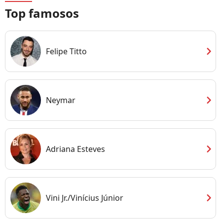
Top famosos
chevron_right
Felipe Titto
chevron_right
Neymar
chevron_right
Adriana Esteves
chevron_right
Vini Jr./Vinícius Júnior