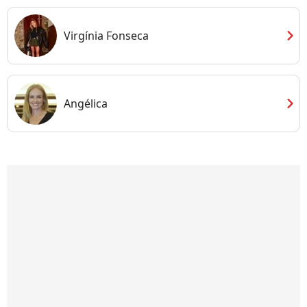
chevron_right
Virgínia Fonseca
chevron_right
Angélica