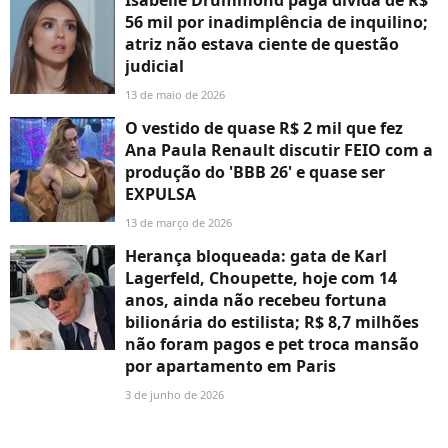
56 mil por inadimplência de inquilino;
atriz não estava ciente de questão
judicial
13 de maio de 2026
O vestido de quase R$ 2 mil que fez
Ana Paula Renault discutir FEIO com a
produção do 'BBB 26' e quase ser
EXPULSA
13 de março de 2026
Herança bloqueada: gata de Karl
Lagerfeld, Choupette, hoje com 14
anos, ainda não recebeu fortuna
bilionária do estilista; R$ 8,7 milhões
não foram pagos e pet troca mansão
por apartamento em Paris
3 de junho de 2026