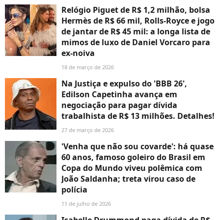
Relógio Piguet de R$ 1,2 milhão, bolsa
Hermès de R$ 66 mil, Rolls-Royce e jogo
de jantar de R$ 45 mil: a longa lista de
mimos de luxo de Daniel Vorcaro para
ex-noiva
18 de março de 2026
Na Justiça e expulso do 'BBB 26',
Edilson Capetinha avança em
negociação para pagar dívida
trabalhista de R$ 13 milhões. Detalhes!
27 de março de 2026
'Venha que não sou covarde': há quase
60 anos, famoso goleiro do Brasil em
Copa do Mundo viveu polêmica com
João Saldanha; treta virou caso de
polícia
11 de julho de 2026
Isabelle Drummond paga dívida de R$