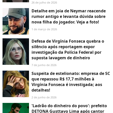
26 de julho de 2026
Detalhe em joia de Neymar reacende
rumor antigo e levanta dúvida sobre
nova filha do jogador. Veja a foto!
1 de março de 2026
Defesa de Virgínia Fonseca quebra o
silêncio após reportagem expor
investigação da Polícia Federal por
suposta lavagem de dinheiro
7 de junho de 2026
Suspeita de estelionato: empresa de SC
que repassou R$ 17,7 milhões à
Virgínia Fonseca é investigada; aos
detalhes!
2 de junho de 2026
'Ladrão do dinheiro do povo': prefeito
DETONA Gusttavo Lima após cantor