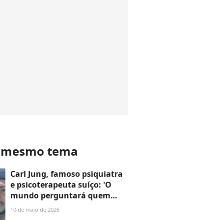
o mesmo tema
Carl Jung, famoso psiquiatra
e psicoterapeuta suíço: 'O
mundo perguntará quem
você é, e se você não souber, o
10 de maio de 2026
mundo lhe dirá quem você