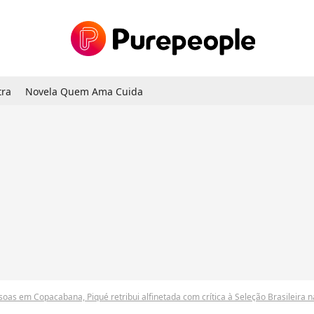
tra
Novela Quem Ama Cuida
em Copacabana, Piqué retribui alfinetada com crítica à Seleção Brasileira na Copa do Mundo 