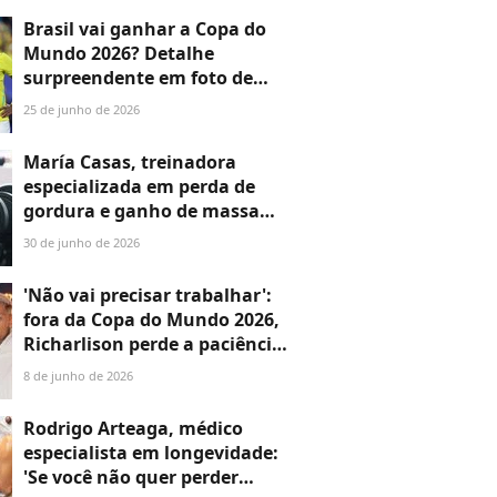
deve ser'
Brasil vai ganhar a Copa do
Mundo 2026? Detalhe
surpreendente em foto de
Endrick e Vini Jr. faz web criar
25 de junho de 2026
teoria do hexa: 'Só não vê
quem não quer'
María Casas, treinadora
especializada em perda de
gordura e ganho de massa
muscular: 'Você pode ter a
30 de junho de 2026
melhor alimentação do
mundo, mas se não treinar
'Não vai precisar trabalhar':
força, não vai conseguir'
fora da Copa do Mundo 2026,
Richarlison perde a paciência
e discute com mulher após
8 de junho de 2026
críticas ao filho de 1 ano;
entenda!
Rodrigo Arteaga, médico
especialista em longevidade:
'Se você não quer perder