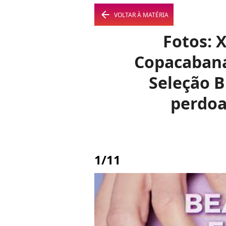
arrow_left
VOLTAR À MATÉRIA
Fotos: 
Copacabana,
Seleção B
perdoa
1/11