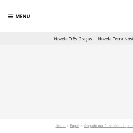
menu
MENU
Novela Três Graças
Novela Terra Nos
Home
Piqué
Xingado por 2 milhões de pessoas 