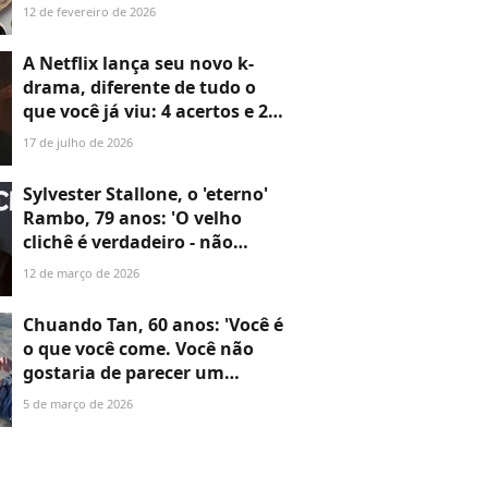
massa muscular com o
12 de fevereiro de 2026
passar dos anos, não basta
apenas se movimentar: você
A Netflix lança seu novo k-
também precisa mudar sua
drama, diferente de tudo o
alimentação'
que você já viu: 4 acertos e 2
erros de 'A Leste do Palácio'
17 de julho de 2026
são a prova de que você não
pode perder essa maratona
Sylvester Stallone, o 'eterno'
Rambo, 79 anos: 'O velho
clichê é verdadeiro - não
importa o quão rico ou
12 de março de 2026
famoso você seja, sem saúde
você não tem nada'
Chuando Tan, 60 anos: 'Você é
o que você come. Você não
gostaria de parecer um
hambúrguer, certo? Prefiro
5 de março de 2026
parecer um peito de frango
magro e saboroso'