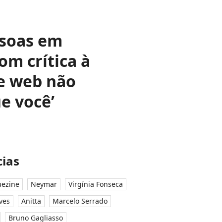
ssoas em
om crítica à
 e web não
e você’
ias
ezine
Neymar
Virgínia Fonseca
ves
Anitta
Marcelo Serrado
Bruno Gagliasso