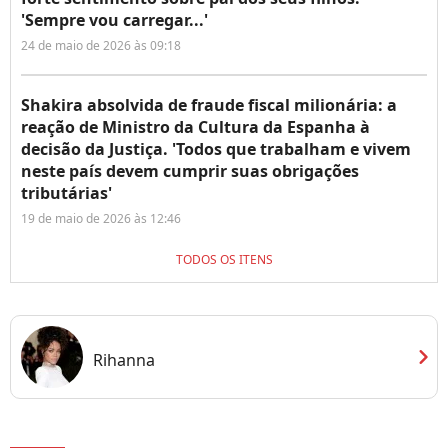
'Sempre vou carregar...'
24 de maio de 2026 às 09:18
Shakira absolvida de fraude fiscal milionária: a
reação de Ministro da Cultura da Espanha à
decisão da Justiça. 'Todos que trabalham e vivem
neste país devem cumprir suas obrigações
tributárias'
19 de maio de 2026 às 12:46
TODOS OS ITENS
chevron_right
Rihanna