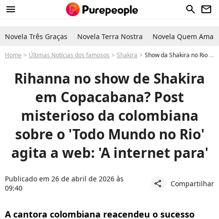
menu
search
newsletter
Novela Três Graças
Novela Terra Nostra
Novela Quem Ama C
Home
Últimas Notícias dos famosos
Shakira
Show da Shakira no Rio Copacabana com Rihanna? Colombiana amiga de Anitta atiça a web com post enigmático sobre o Todo mundo no Rio 2026
Rihanna no show de Shakira
em Copacabana? Post
misterioso da colombiana
sobre o 'Todo Mundo no Rio'
agita a web: 'A internet para'
Publicado em 26 de abril de 2026 às
Compartilhar
share
09:40
A cantora colombiana reacendeu o sucesso