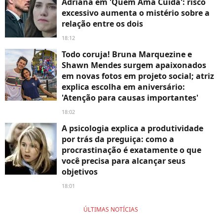
Adriana em 'Quem Ama Cuida': risco
excessivo aumenta o mistério sobre a
relação entre os dois
18:12
Todo coruja! Bruna Marquezine e
Shawn Mendes surgem apaixonados
em novas fotos em projeto social; atriz
explica escolha em aniversário:
'Atenção para causas importantes'
18:02
A psicologia explica a produtividade
por trás da preguiça: como a
procrastinação é exatamente o que
você precisa para alcançar seus
objetivos
18:01
ÚLTIMAS NOTÍCIAS