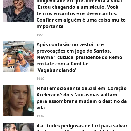
longevidade e o que alimenta a vida:
'Estou chegando a um século. Você
tem os encantos e os desencantos.
Confiar em alguém é uma coisa muito
importante'
19:23
Após confusão no vestiário e
provocações em jogo do Santos,
Neymar 'cutuca' presidente do Remo
em iate com a família:
'Vagabundiando'
19:07
Final emocionante de Zilá em 'Coração
Acelerado': dois fantasmas voltam
para assombrar e mudam o destino da
vilã
19:02
4 atitudes perigosas de Iuri para salvar