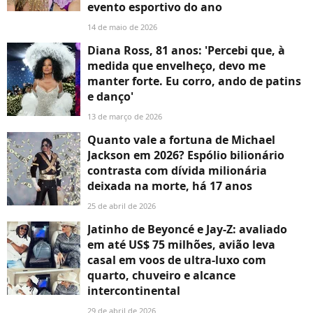
evento esportivo do ano
14 de maio de 2026
Diana Ross, 81 anos: 'Percebi que, à
medida que envelheço, devo me
manter forte. Eu corro, ando de patins
e danço'
13 de março de 2026
Quanto vale a fortuna de Michael
Jackson em 2026? Espólio bilionário
contrasta com dívida milionária
deixada na morte, há 17 anos
25 de abril de 2026
Jatinho de Beyoncé e Jay-Z: avaliado
em até US$ 75 milhões, avião leva
casal em voos de ultra-luxo com
quarto, chuveiro e alcance
intercontinental
29 de abril de 2026