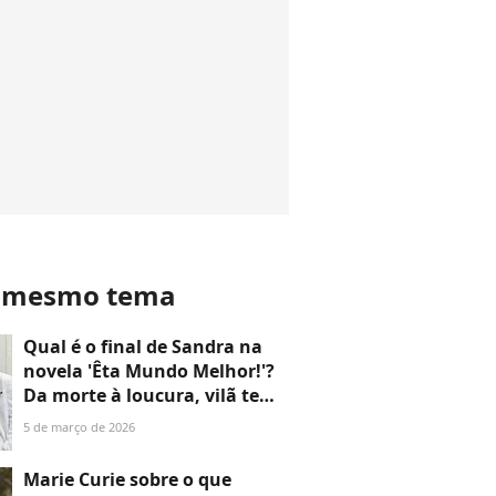
o mesmo tema
Qual é o final de Sandra na
novela 'Êta Mundo Melhor!'?
Da morte à loucura, vilã tem
final impactante e diferente
5 de março de 2026
de Ernesto e Zulma
Marie Curie sobre o que