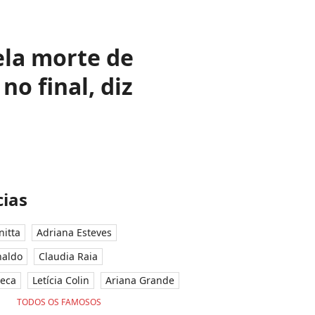
ela morte de
o final, diz
ias
nitta
Adriana Esteves
naldo
Claudia Raia
seca
Letícia Colin
Ariana Grande
TODOS OS FAMOSOS