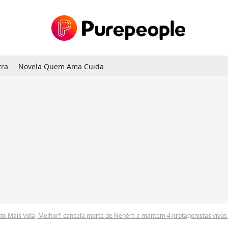
tra
Novela Quem Ama Cuida
to Mais Vida, Melhor!' cancela morte de Neném e mantém 4 protagonistas vivos no