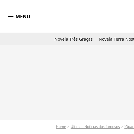
menu
MENU
Novela Três Graças
Novela Terra Nos
Home
Últimas Notícias dos famosos
'Quan