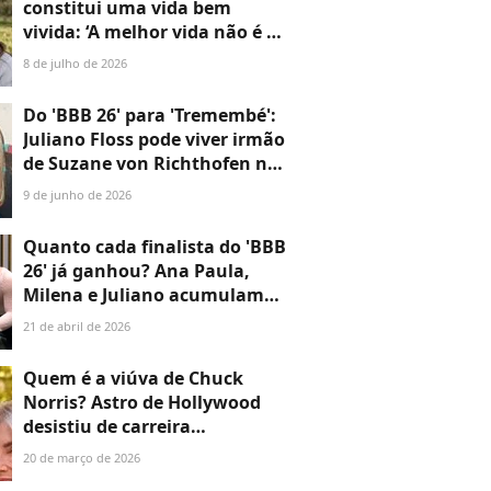
constitui uma vida bem
vivida: ‘A melhor vida não é a
mais longa, mas sim aquela
8 de julho de 2026
repleta de boas ações’
Do 'BBB 26' para 'Tremembé':
Juliano Floss pode viver irmão
de Suzane von Richthofen na
série; na vida real, Andreas
9 de junho de 2026
vive vida reclusa no interior
de SP
Quanto cada finalista do 'BBB
26' já ganhou? Ana Paula,
Milena e Juliano acumulam
prêmios PODEROSOS antes
21 de abril de 2026
da final
Quem é a viúva de Chuck
Norris? Astro de Hollywood
desistiu de carreira
consolidada por diagnóstico
20 de março de 2026
da esposa: 'Minha vida agora