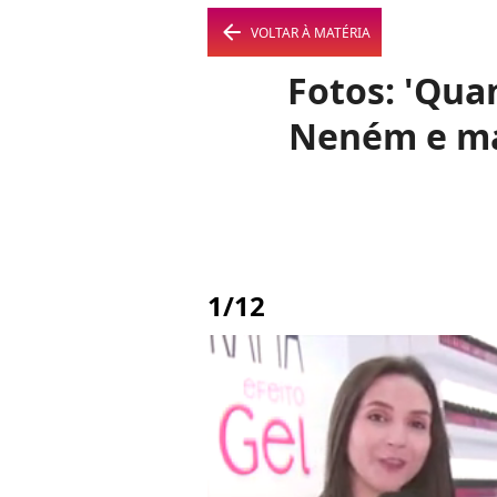
arrow_left
VOLTAR À MATÉRIA
Fotos: 'Qua
Neném e man
1/12