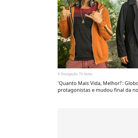
© Divulgação, TV Globo
'Quanto Mais Vida, Melhor!': Glo
protagonistas e mudou final da nov