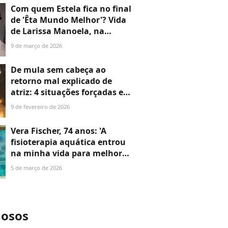
é dedicada a mantê-la viva'
Com quem Estela fica no final
de 'Êta Mundo Melhor'? Vida
de Larissa Manoela, na
novela da Globo, tem decisão
9 de março de 2026
radical entre o amor de Celso
e Túlio
De mula sem cabeça ao
retorno mal explicado de
atriz: 4 situações forçadas em
‘Êta Mundo Melhor!’ que
9 de fevereiro de 2026
abalam a credibilidade da
novela na reta final
Vera Fischer, 74 anos: 'A
fisioterapia aquática entrou
na minha vida para melhorar
as minhas dores. Minha
5 de março de 2026
força, resistência e postura
estão cada dia melhores'
mosos