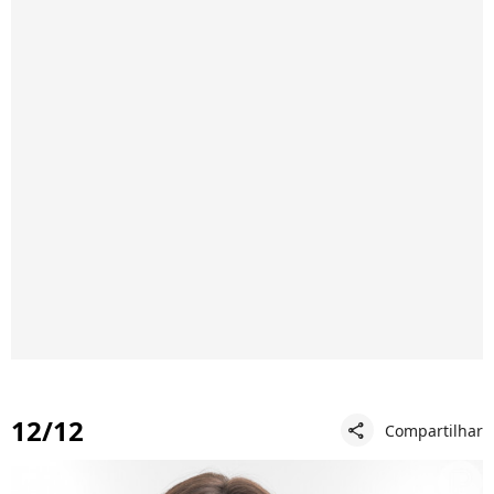
12/12
Compartilhar
share