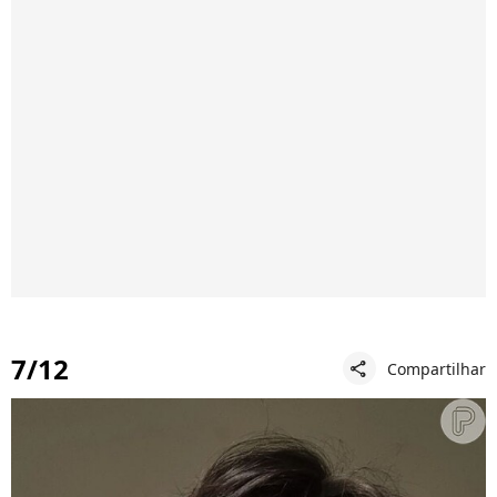
7/12
Compartilhar
share