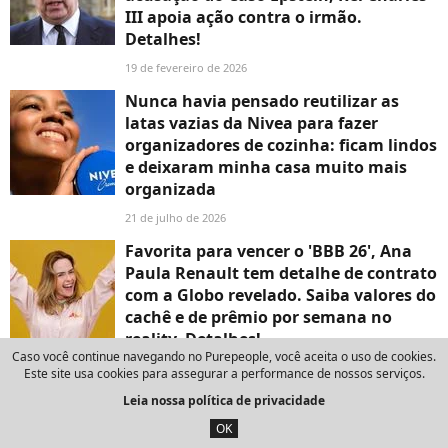
III apoia ação contra o irmão.
Detalhes!
19 de fevereiro de 2026
Nunca havia pensado reutilizar as
latas vazias da Nivea para fazer
organizadores de cozinha: ficam lindos
e deixaram minha casa muito mais
organizada
21 de julho de 2026
Favorita para vencer o 'BBB 26', Ana
Paula Renault tem detalhe de contrato
com a Globo revelado. Saiba valores do
cachê e de prêmio por semana no
reality. Detalhes!
Caso você continue navegando no Purepeople, você aceita o uso de cookies.
5 de março de 2026
Este site usa cookies para assegurar a performance de nossos serviços.
Erika Hilton sofre derrota na Justiça
Leia nossa política de privacidade
em caso semelhante à acusação
OK
contra Ratinho por transfobia ao vivo