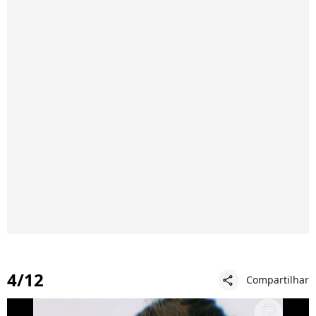
4/12
Compartilhar
share