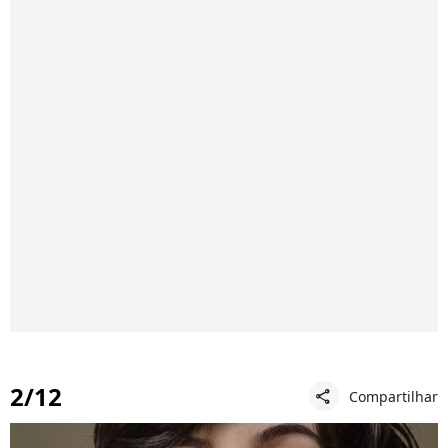
2/12
Compartilhar
share