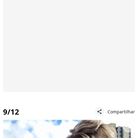
9/12
Compartilhar
share