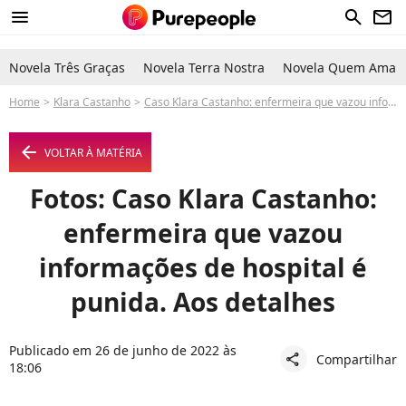
menu
search
newsletter
Novela Três Graças
Novela Terra Nostra
Novela Quem Ama C
Home
Klara Castanho
Caso Klara Castanho: enfermeira que vazou informações de hospital é punida. Aos detalhes
arrow_left
VOLTAR À MATÉRIA
Fotos: Caso Klara Castanho:
enfermeira que vazou
informações de hospital é
punida. Aos detalhes
Publicado em 26 de junho de 2022 às
Compartilhar
share
18:06