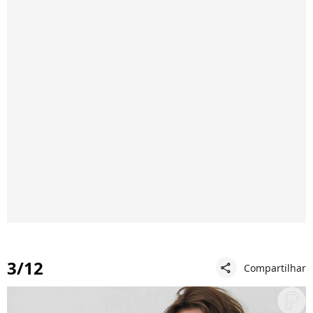
3/12
Compartilhar
share