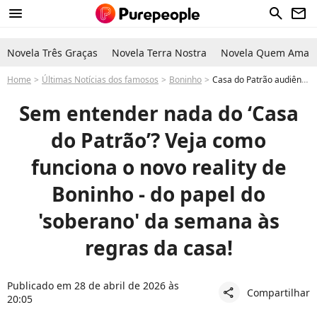
menu
search
newsletter
Novela Três Graças
Novela Terra Nostra
Novela Quem Ama C
Home
Últimas Notícias dos famosos
Boninho
Casa do Patrão audiência participantes como funciona entenda o novo reality de Boninho da Record
Sem entender nada do ‘Casa
do Patrão’? Veja como
funciona o novo reality de
Boninho - do papel do
'soberano' da semana às
regras da casa!
Publicado em 28 de abril de 2026 às
Compartilhar
share
20:05