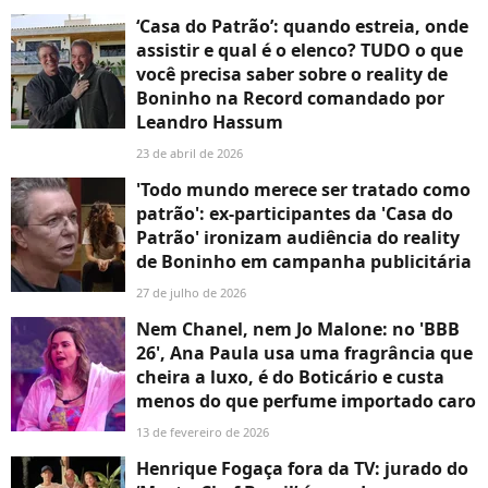
‘Casa do Patrão’: quando estreia, onde
assistir e qual é o elenco? TUDO o que
você precisa saber sobre o reality de
Boninho na Record comandado por
Leandro Hassum
23 de abril de 2026
'Todo mundo merece ser tratado como
patrão': ex-participantes da 'Casa do
Patrão' ironizam audiência do reality
de Boninho em campanha publicitária
27 de julho de 2026
Nem Chanel, nem Jo Malone: no 'BBB
26', Ana Paula usa uma fragrância que
cheira a luxo, é do Boticário e custa
menos do que perfume importado caro
13 de fevereiro de 2026
Henrique Fogaça fora da TV: jurado do