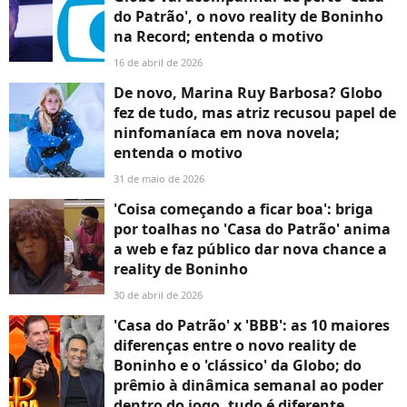
do Patrão', o novo reality de Boninho
na Record; entenda o motivo
16 de abril de 2026
De novo, Marina Ruy Barbosa? Globo
fez de tudo, mas atriz recusou papel de
ninfomaníaca em nova novela;
entenda o motivo
31 de maio de 2026
'Coisa começando a ficar boa': briga
por toalhas no 'Casa do Patrão' anima
a web e faz público dar nova chance a
reality de Boninho
30 de abril de 2026
'Casa do Patrão' x 'BBB': as 10 maiores
diferenças entre o novo reality de
Boninho e o 'clássico' da Globo; do
prêmio à dinâmica semanal ao poder
dentro do jogo, tudo é diferente