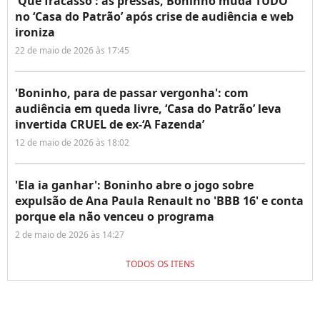
'Que fracasso': às pressas, Boninho muda TUDO
no ‘Casa do Patrão’ após crise de audiência e web
ironiza
22 de maio de 2026 às 17:45
'Boninho, para de passar vergonha': com
audiência em queda livre, ‘Casa do Patrão’ leva
invertida CRUEL de ex-‘A Fazenda’
12 de maio de 2026 às 18:02
'Ela ia ganhar': Boninho abre o jogo sobre
expulsão de Ana Paula Renault no 'BBB 16' e conta
porque ela não venceu o programa
2 de maio de 2026 às 14:27
TODOS OS ITENS