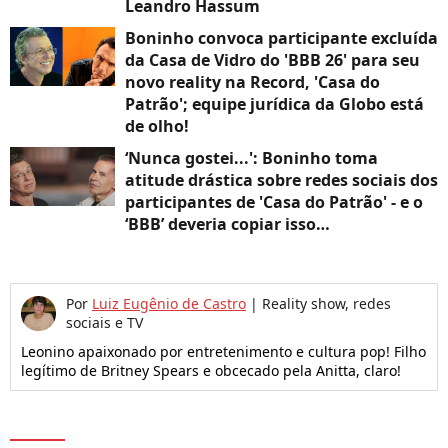
Leandro Hassum
Boninho convoca participante excluída
da Casa de Vidro do 'BBB 26' para seu
novo reality na Record, 'Casa do
Patrão'; equipe jurídica da Globo está
de olho!
‘Nunca gostei...': Boninho toma
atitude drástica sobre redes sociais dos
participantes de 'Casa do Patrão' - e o
‘BBB’ deveria copiar isso…
Por
Luiz Eugênio de Castro
|
Reality show, redes
sociais e TV
Leonino apaixonado por entretenimento e cultura pop! Filho
legítimo de Britney Spears e obcecado pela Anitta, claro!