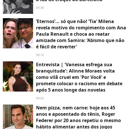
09:38
‘Eternos’... só que não! ‘Tia’ Milena
revela motivo do rompimento com Ana
Paula Renault e choca ao reatar
amizade com Samira: ‘Abismo que não
é fácil de reverter'
09:10
Entrevista | 'Vanessa esfrega sua
branquitude': Alinne Moraes volta
como vilã cruel em 'Por Você' e
promete colocar o racismo em debate
após 5 anos longe das novelas
09:03
Nem pizza, nem carne: hoje aos 45
anos e aposentado do tênis, Roger
Federer por 20 anos repetiu o mesmo
hábito alimentar antes dos jogos