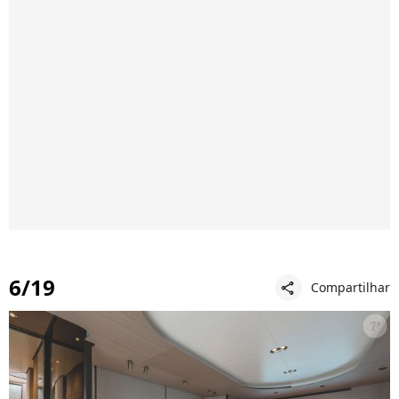
6/19
Compartilhar
share