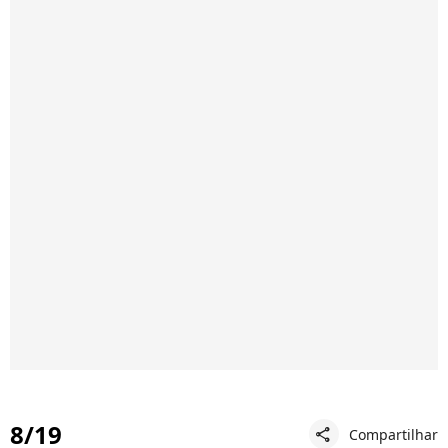
8/19
Compartilhar
share