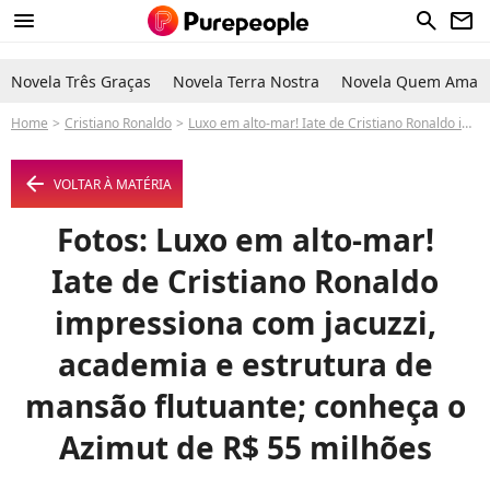
menu
search
newsletter
Novela Três Graças
Novela Terra Nostra
Novela Quem Ama C
Home
Cristiano Ronaldo
Luxo em alto-mar! Iate de Cristiano Ronaldo impressiona com jacuzzi, academia e estrutura de mansão flutuante; conheça o Azimut de R$ 55 milhões
arrow_left
VOLTAR À MATÉRIA
Fotos: Luxo em alto-mar!
Iate de Cristiano Ronaldo
impressiona com jacuzzi,
academia e estrutura de
mansão flutuante; conheça o
Azimut de R$ 55 milhões