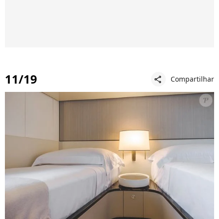
11/19
Compartilhar
share