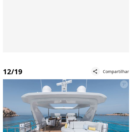
12/19
Compartilhar
share