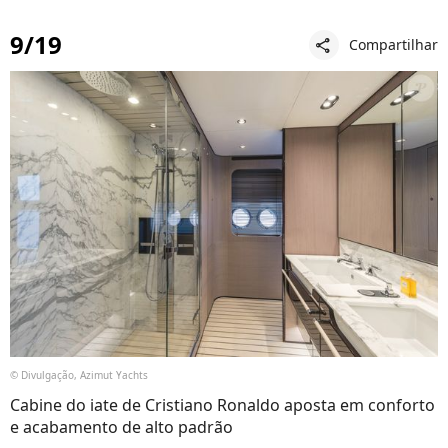
9/19
Compartilhar
share
© Divulgação, Azimut Yachts
Cabine do iate de Cristiano Ronaldo aposta em conforto
e acabamento de alto padrão