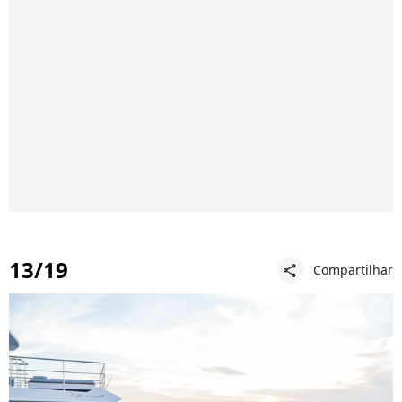
13/19
Compartilhar
share