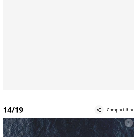
14/19
Compartilhar
share