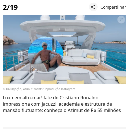
2/19
Compartilhar
share
© Divulgação, Azimut Yachts/Reprodução Instagram
Luxo em alto-mar! Iate de Cristiano Ronaldo
impressiona com jacuzzi, academia e estrutura de
mansão flutuante; conheça o Azimut de R$ 55 milhões