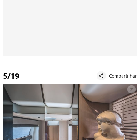
5/19
Compartilhar
share