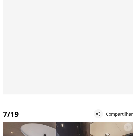
7/19
Compartilhar
share