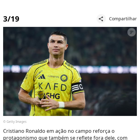
3/19
Compartilhar
share
© Getty Images
Cristiano Ronaldo em ação no campo reforça o
protagonismo que também se reflete fora dele, com