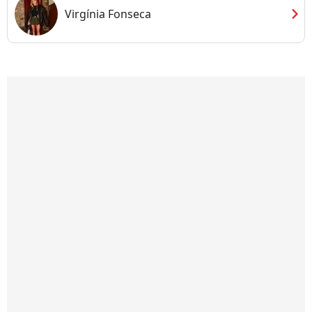
chevron_right
Virgínia Fonseca