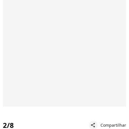
2/8
Compartilhar
share