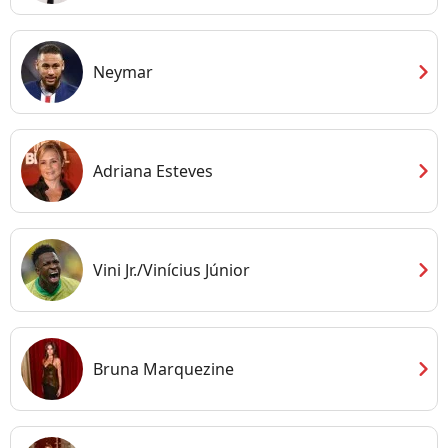
chevron_right
Neymar
chevron_right
Adriana Esteves
chevron_right
Vini Jr./Vinícius Júnior
chevron_right
Bruna Marquezine