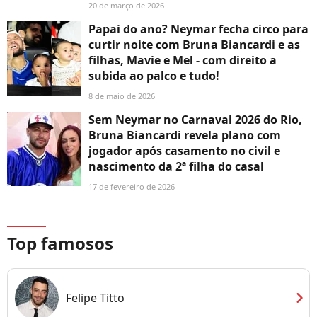
20 de março de 2026
Papai do ano? Neymar fecha circo para
curtir noite com Bruna Biancardi e as
filhas, Mavie e Mel - com direito a
subida ao palco e tudo!
8 de maio de 2026
Sem Neymar no Carnaval 2026 do Rio,
Bruna Biancardi revela plano com
jogador após casamento no civil e
nascimento da 2ª filha do casal
17 de fevereiro de 2026
Top famosos
chevron_right
Felipe Titto