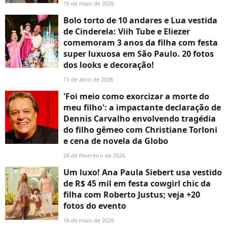
16 de maio de 2026
Bolo torto de 10 andares e Lua vestida
de Cinderela: Viih Tube e Eliezer
comemoram 3 anos da filha com festa
super luxuosa em São Paulo. 20 fotos
dos looks e decoração!
11 de abril de 2026
'Foi meio como exorcizar a morte do
meu filho': a impactante declaração de
Dennis Carvalho envolvendo tragédia
do filho gêmeo com Christiane Torloni
e cena de novela da Globo
28 de fevereiro de 2026
Um luxo! Ana Paula Siebert usa vestido
de R$ 45 mil em festa cowgirl chic da
filha com Roberto Justus; veja +20
fotos do evento
16 de maio de 2026