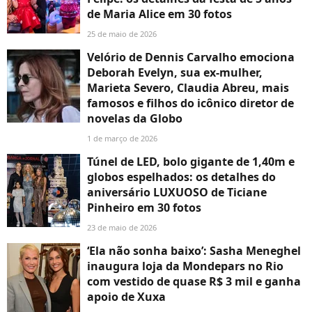
de Maria Alice em 30 fotos
25 de maio de 2026
Velório de Dennis Carvalho emociona
Deborah Evelyn, sua ex-mulher,
Marieta Severo, Claudia Abreu, mais
famosos e filhos do icônico diretor de
novelas da Globo
1 de março de 2026
Túnel de LED, bolo gigante de 1,40m e
globos espelhados: os detalhes do
aniversário LUXUOSO de Ticiane
Pinheiro em 30 fotos
23 de maio de 2026
‘Ela não sonha baixo’: Sasha Meneghel
inaugura loja da Mondepars no Rio
com vestido de quase R$ 3 mil e ganha
apoio de Xuxa