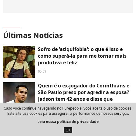
Últimas Notícias
Sofro de 'atiquifobia': o que é isso e
como superá-la para me tornar mais
produtiva e feliz
05:59
Quem é o ex-jogador do Corinthians e
São Paulo preso por agredir a esposa?
Jadson tem 42 anos e disse que
ocorrido 'foi uma briga de marido e
Caso você continue navegando no Purepeople, você aceita o uso de cookies.
mulher'
Este site usa cookies para assegurar a performance de nossos serviços.
8 de agosto de 2026
Leia nossa política de privacidade
OK
Vestido estilo camisola, transparência