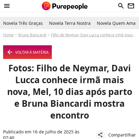
menu
search
newsletter
Novela Três Graças
Novela Terra Nostra
Novela Quem Ama C
Home
Bruna Biancardi
Filho de Neymar, Davi Lucca conhece irmã mais nova, Mel, 10 dias após parto e Bruna Biancardi mostra encontro
arrow_left
VOLTAR À MATÉRIA
Fotos: Filho de Neymar, Davi
Lucca conhece irmã mais
nova, Mel, 10 dias após parto
e Bruna Biancardi mostra
encontro
Publicado em 16 de julho de 2025 às
Compartilhar
share
07:40