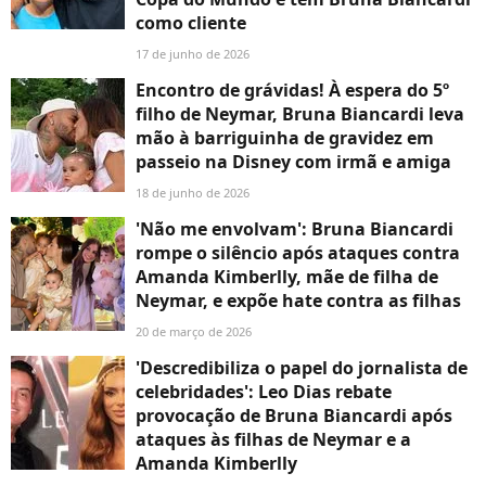
como cliente
17 de junho de 2026
Encontro de grávidas! À espera do 5º
filho de Neymar, Bruna Biancardi leva
mão à barriguinha de gravidez em
passeio na Disney com irmã e amiga
18 de junho de 2026
'Não me envolvam': Bruna Biancardi
rompe o silêncio após ataques contra
Amanda Kimberlly, mãe de filha de
Neymar, e expõe hate contra as filhas
20 de março de 2026
'Descredibiliza o papel do jornalista de
celebridades': Leo Dias rebate
provocação de Bruna Biancardi após
ataques às filhas de Neymar e a
Amanda Kimberlly