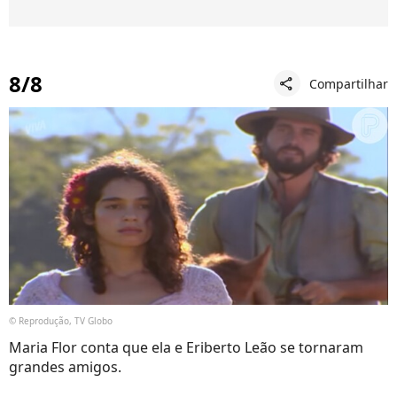
8/8
Compartilhar
share
© Reprodução, TV Globo
Maria Flor conta que ela e Eriberto Leão se tornaram
grandes amigos.