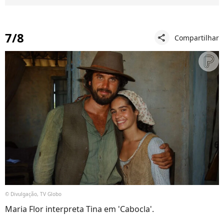
7/8
Compartilhar
share
© Divulgação, TV Globo
Maria Flor interpreta Tina em 'Cabocla'.