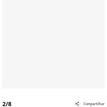
2/8
Compartilhar
share