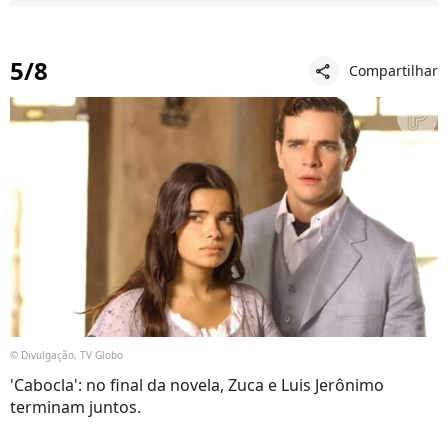
5/8
Compartilhar
share
© Divulgação, TV Globo
'Cabocla': no final da novela, Zuca e Luis Jerônimo
terminam juntos.