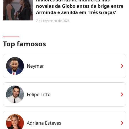
novelas da Globo antes da briga entre
Arminda e Zenilda em 'Três Graças'
7 de fevereiro de 2026
Top famosos
chevron_right
Neymar
chevron_right
Felipe Titto
chevron_right
Adriana Esteves