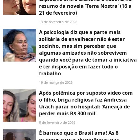
resumo da novela 'Terra Nostra' (16 a
21 de fevereiro)
13 de fevereiro de 2026
A psicologia diz que a parte mais
solitária de envelhecer não é estar
sozinho, mas sim perceber que
algumas amizades não sobrevivem
quando você para de tomar a iniciativa
e ter disposição em fazer todo o
trabalho
19 de março de 2026
Após polêmica por suposto vídeo com
o filho, briga religiosa faz Andressa
Urach parar no hospital: 'Ameaça de
perder mais R$ 300 mil'
9 de fevereiro de 2026
É barraco que o Brasil ama! As 8
maiores surras de mulheres nas