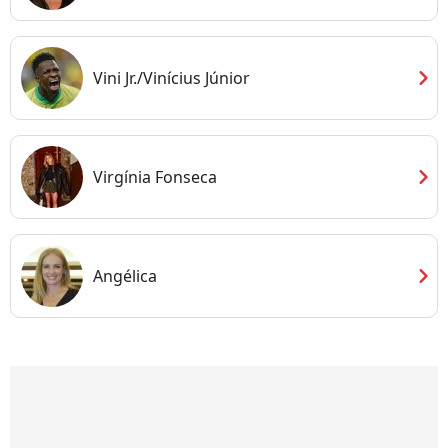
chevron_right
Vini Jr./Vinícius Júnior
chevron_right
Virgínia Fonseca
chevron_right
Angélica