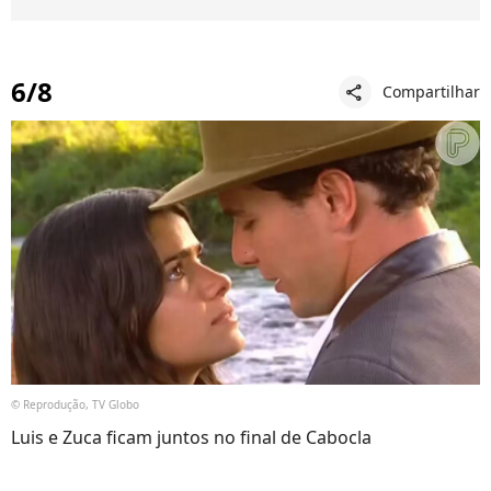
6/8
Compartilhar
share
© Reprodução, TV Globo
Luis e Zuca ficam juntos no final de Cabocla