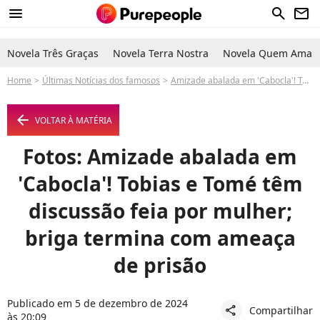
menu
search
newsletter
Novela Três Graças
Novela Terra Nostra
Novela Quem Ama C
Home
Últimas Notícias dos famosos
Amizade abalada em 'Cabocla'! Tobias e Tomé têm discussão feia por mulher; briga termina com ameaça de prisão
arrow_left
VOLTAR À MATÉRIA
Fotos: Amizade abalada em
'Cabocla'! Tobias e Tomé têm
discussão feia por mulher;
briga termina com ameaça
de prisão
Publicado em 5 de dezembro de 2024
Compartilhar
share
às 20:09