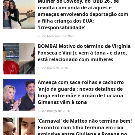
Mulher de Cowboy, do 'BBB 26', se
revolta com onda de ataques e
ameaças envolvendo deportação com
a filha criança dos EUA:
'Irresponsabilidade'
25 de fevereiro de 2026
BOMBA! Motivo do término de Virgínia
Fonseca e Vini Jr. vem à tona - e claro,
está relacionado com mulheres
15 de maio de 2026
Ameaça com saca-rolhas e cachorro
'anjo da guarda': novos detalhes de
briga entre mãe e irmão de Luciana
Gimenez vêm à tona
16 de março de 2026
'Carnaval' de Matteo não termina bem!
Encontro com filho termina em rixa
explosiva entre Giuliana e Rosana no