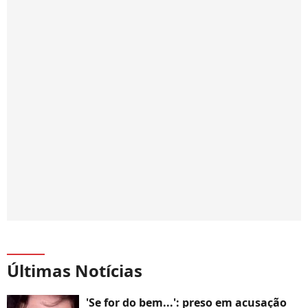
Últimas Notícias
'Se for do bem...': preso em acusação