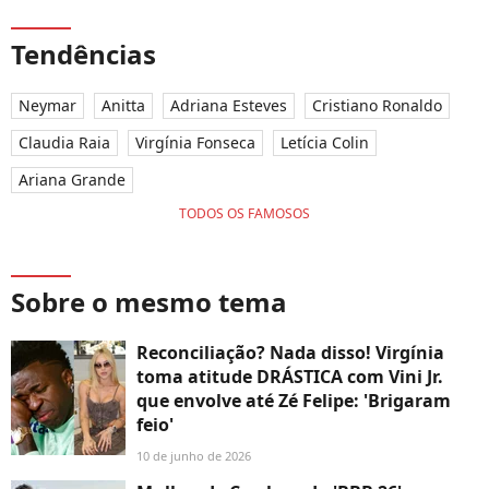
Tendências
Neymar
Anitta
Adriana Esteves
Cristiano Ronaldo
Claudia Raia
Virgínia Fonseca
Letícia Colin
Ariana Grande
TODOS OS FAMOSOS
Sobre o mesmo tema
Reconciliação? Nada disso! Virgínia
toma atitude DRÁSTICA com Vini Jr.
que envolve até Zé Felipe: 'Brigaram
feio'
10 de junho de 2026