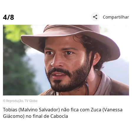
4/8
Compartilhar
share
© Reprodução, TV Globo
Tobias (Malvino Salvador) não fica com Zuca (Vanessa
Giácomo) no final de Cabocla