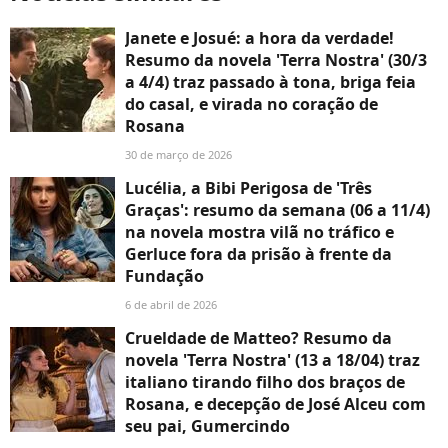
Janete e Josué: a hora da verdade!
Resumo da novela 'Terra Nostra' (30/3
a 4/4) traz passado à tona, briga feia
do casal, e virada no coração de
Rosana
30 de março de 2026
Lucélia, a Bibi Perigosa de 'Três
Graças': resumo da semana (06 a 11/4)
na novela mostra vilã no tráfico e
Gerluce fora da prisão à frente da
Fundação
6 de abril de 2026
Crueldade de Matteo? Resumo da
novela 'Terra Nostra' (13 a 18/04) traz
italiano tirando filho dos braços de
Rosana, e decepção de José Alceu com
seu pai, Gumercindo