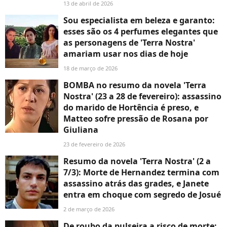
13 de abril de 2026
Sou especialista em beleza e garanto:
esses são os 4 perfumes elegantes que
as personagens de 'Terra Nostra'
amariam usar nos dias de hoje
18 de março de 2026
BOMBA no resumo da novela 'Terra
Nostra' (23 a 28 de fevereiro): assassino
do marido de Hortência é preso, e
Matteo sofre pressão de Rosana por
Giuliana
23 de fevereiro de 2026
Resumo da novela 'Terra Nostra' (2 a
7/3): Morte de Hernandez termina com
assassino atrás das grades, e Janete
entra em choque com segredo de Josué
2 de março de 2026
De roubo da pulseira a risco de morte: