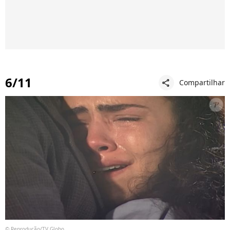
6/11
Compartilhar
share
© Reprodução/TV Globo