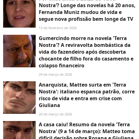
Nostra’? Longe das novelas há 20 anos,
Fernanda Muniz mudou de vida e
segue nova profissão bem longe da TV
13 de fevereiro de 2026
Gumercindo morre na novela 'Terra
Nostra'? A reviravolta bombástica da
vida do fazendeiro após descoberta
chocante de filho fora do casamento e
colapso financeiro
24 de março de 2026
Anarquista, Matteo surta em 'Terra
Nostra': italiano espanca patrão, corre
risco de vida e entra em crise com
Giuliana
20 de março de 2026
A casa caiu! Resumo da novela 'Terra
Nostra' (9 a 14 de março): Matteo toma
difícil decisão sobre Rosana e Giuliana,