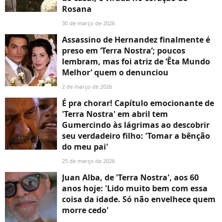
Rosana
30 de março de 2026
Assassino de Hernandez finalmente é
preso em ‘Terra Nostra’; poucos
lembram, mas foi atriz de ‘Êta Mundo
Melhor’ quem o denunciou
2 de março de 2026
É pra chorar! Capítulo emocionante de
'Terra Nostra' em abril tem
Gumercindo às lágrimas ao descobrir
seu verdadeiro filho: 'Tomar a bênção
do meu pai'
25 de março de 2026
Juan Alba, de 'Terra Nostra', aos 60
anos hoje: 'Lido muito bem com essa
coisa da idade. Só não envelhece quem
morre cedo'