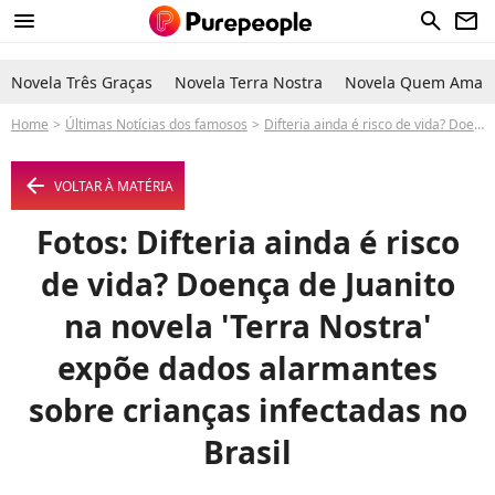
menu
search
newsletter
Novela Três Graças
Novela Terra Nostra
Novela Quem Ama C
Home
Últimas Notícias dos famosos
Difteria ainda é risco de vida? Doença de Juanito na novela 'Terra Nostra' expõe dados alarmantes sobre crianças infectadas no Brasil
arrow_left
VOLTAR À MATÉRIA
Fotos: Difteria ainda é risco
de vida? Doença de Juanito
na novela 'Terra Nostra'
expõe dados alarmantes
sobre crianças infectadas no
Brasil