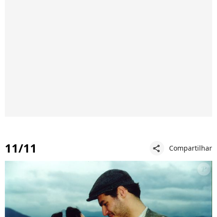
11/11
Compartilhar
share