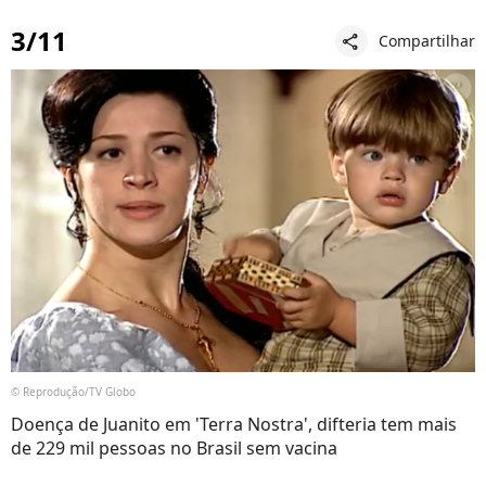
3/11
Compartilhar
share
© Reprodução/TV Globo
Doença de Juanito em 'Terra Nostra', difteria tem mais
de 229 mil pessoas no Brasil sem vacina