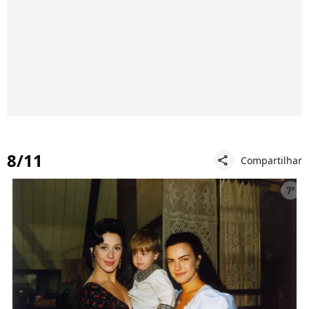
8/11
Compartilhar
share