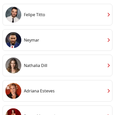
chevron_right
Felipe Titto
chevron_right
Neymar
chevron_right
Nathalia Dill
chevron_right
Adriana Esteves