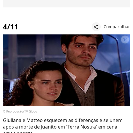
4/11
Compartilhar
share
© Reprodução/TV Globo
Giuliana e Matteo esquecem as diferenças e se unem
após a morte de Juanito em 'Terra Nostra' em cena