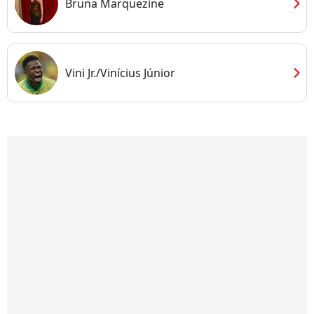
chevron_right
Bruna Marquezine
chevron_right
Vini Jr./Vinícius Júnior