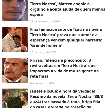
'Terra Nostra', Matteo engole o
orgulho e aceita ajuda de quem menos
espera
27 de fevereiro de 2026
Final emocionante de Tiziu na novela
'Terra Nostra' prova que o amor e a
esperança vencem qualquer barreira:
'Grande homem'
20 de março de 2026
Prisão, falência e preconceito: 3
reviravoltas em 'Terra Nostra' que
impactam a vida de muita gente na
reta final
6 de março de 2026
Janete e Josué: a hora da verdade!
Resumo da novela 'Terra Nostra' (30/3
a 4/4) traz passado à tona, briga feia
do casal, e virada no coração de