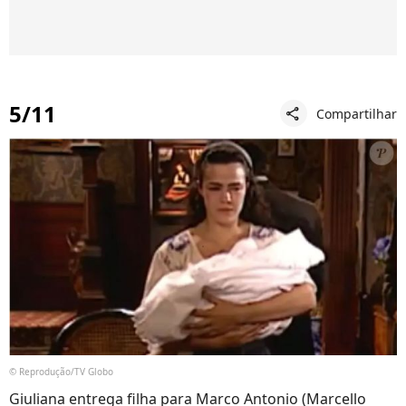
5/11
Compartilhar
share
© Reprodução/TV Globo
Giuliana entrega filha para Marco Antonio (Marcello