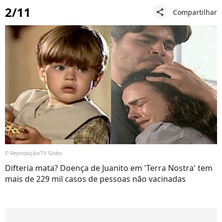
2/11
Compartilhar
share
© Reprodução/TV Globo
Difteria mata? Doença de Juanito em 'Terra Nostra' tem
mais de 229 mil casos de pessoas não vacinadas