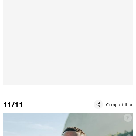
11/11
Compartilhar
share