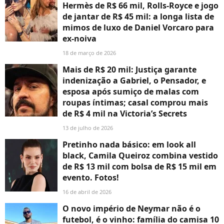
Hermès de R$ 66 mil, Rolls-Royce e jogo
de jantar de R$ 45 mil: a longa lista de
mimos de luxo de Daniel Vorcaro para
ex-noiva
18 de março de 2026
Mais de R$ 20 mil: Justiça garante
indenização a Gabriel, o Pensador, e
esposa após sumiço de malas com
roupas íntimas; casal comprou mais
de R$ 4 mil na Victoria’s Secrets
13 de julho de 2026
Pretinho nada básico: em look all
black, Camila Queiroz combina vestido
de R$ 13 mil com bolsa de R$ 15 mil em
evento. Fotos!
16 de abril de 2026
O novo império de Neymar não é o
futebol, é o vinho: família do camisa 10