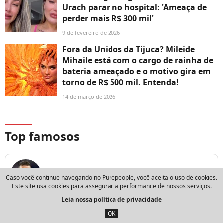
Urach parar no hospital: 'Ameaça de
perder mais R$ 300 mil'
9 de fevereiro de 2026
Fora da Unidos da Tijuca? Mileide
Mihaile está com o cargo de rainha de
bateria ameaçado e o motivo gira em
torno de R$ 500 mil. Entenda!
14 de março de 2026
Top famosos
chevron_right
Neymar
Caso você continue navegando no Purepeople, você aceita o uso de cookies.
Este site usa cookies para assegurar a performance de nossos serviços.
Leia nossa política de privacidade
OK