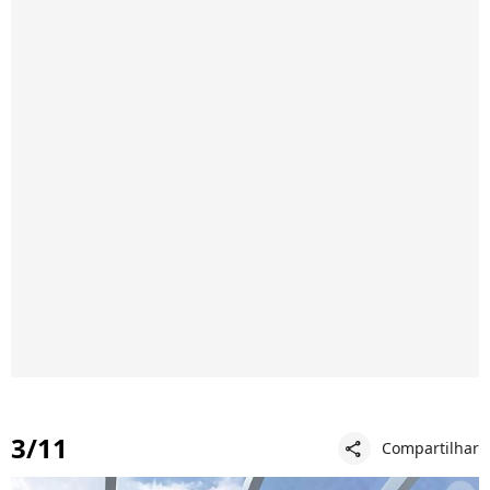
3/11
Compartilhar
share