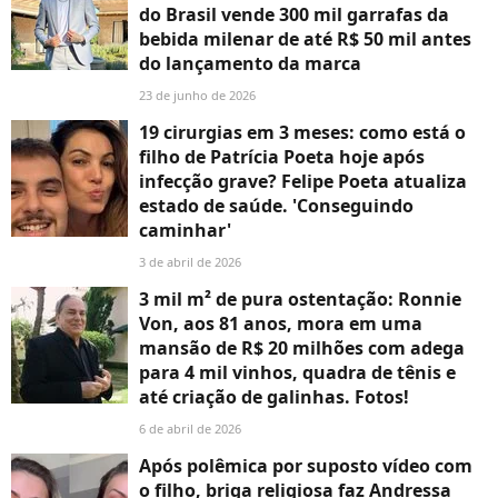
do Brasil vende 300 mil garrafas da
bebida milenar de até R$ 50 mil antes
do lançamento da marca
23 de junho de 2026
19 cirurgias em 3 meses: como está o
filho de Patrícia Poeta hoje após
infecção grave? Felipe Poeta atualiza
estado de saúde. 'Conseguindo
caminhar'
3 de abril de 2026
3 mil m² de pura ostentação: Ronnie
Von, aos 81 anos, mora em uma
mansão de R$ 20 milhões com adega
para 4 mil vinhos, quadra de tênis e
até criação de galinhas. Fotos!
6 de abril de 2026
Após polêmica por suposto vídeo com
o filho, briga religiosa faz Andressa