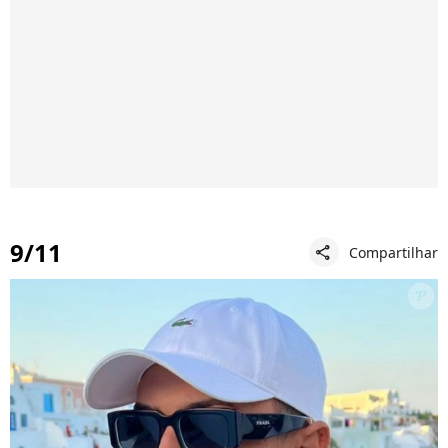
9/11
Compartilhar
share