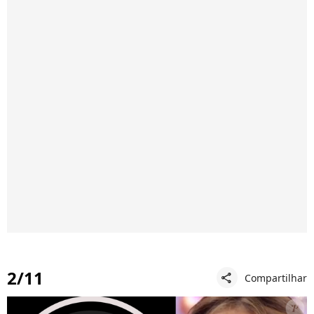
2/11
Compartilhar
share