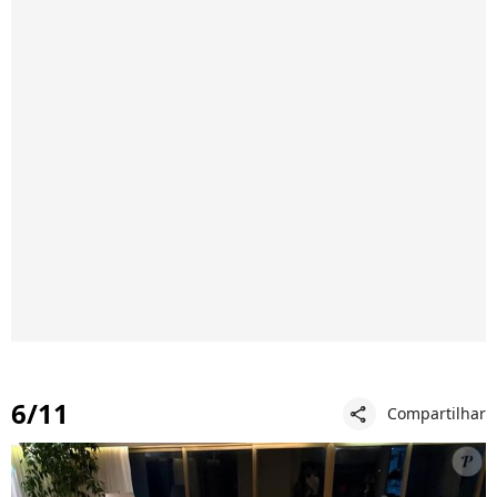
6/11
Compartilhar
share