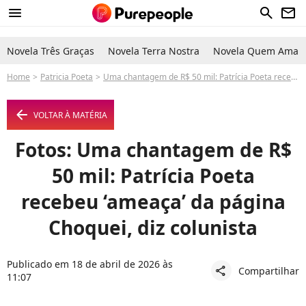
menu
search
newsletter
Novela Três Graças
Novela Terra Nostra
Novela Quem Ama C
Home
Patricia Poeta
Uma chantagem de R$ 50 mil: Patrícia Poeta recebeu ‘ameaça’ da página Choquei, diz colunista
arrow_left
VOLTAR À MATÉRIA
Fotos: Uma chantagem de R$
50 mil: Patrícia Poeta
recebeu ‘ameaça’ da página
Choquei, diz colunista
Publicado em 18 de abril de 2026 às
Compartilhar
share
11:07