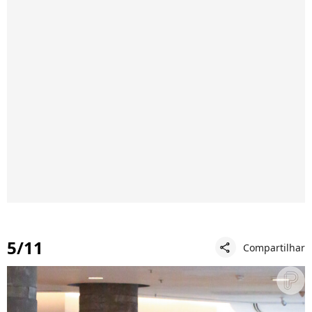
5/11
Compartilhar
share