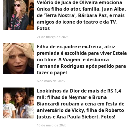
Velório de Juca de Oliveira emociona
única filha do ator, família, Juan Alba,
de 'Terra Nostra', Bárbara Paz, e mais
amigos do ícone do teatro e da TV.
Fotos
21 de março de 2026
Filha de ex-padre e ex-freira, atriz
premiada é escolhida para viver Estela
no filme 'A Viagem' e desbanca
Fernanda Rodrigues após pedido para
fazer o papel
6 de maio de 2026
Lookinhos da Dior de mais de R$ 1,4
mil: filhas de Neymar e Bruna
Biancardi roubam a cena em festa de
aniversário de Vicky, filha de Roberto
Justus e Ana Paula Siebert. Fotos!
16 de maio de 2026