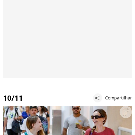
10/11
Compartilhar
share