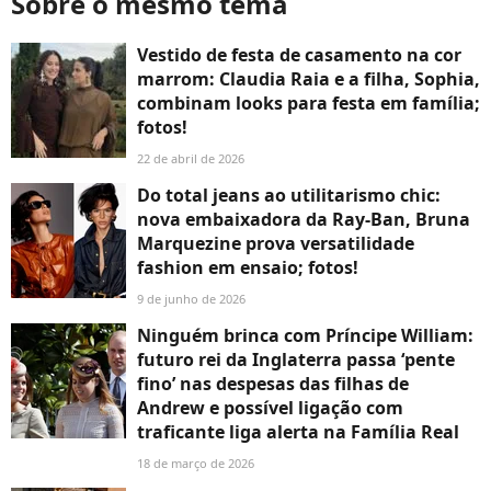
Sobre o mesmo tema
Vestido de festa de casamento na cor
marrom: Claudia Raia e a filha, Sophia,
combinam looks para festa em família;
fotos!
22 de abril de 2026
Do total jeans ao utilitarismo chic:
nova embaixadora da Ray-Ban, Bruna
Marquezine prova versatilidade
fashion em ensaio; fotos!
9 de junho de 2026
Ninguém brinca com Príncipe William:
futuro rei da Inglaterra passa ‘pente
fino’ nas despesas das filhas de
Andrew e possível ligação com
traficante liga alerta na Família Real
18 de março de 2026