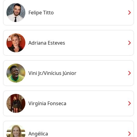
chevron_right
Felipe Titto
chevron_right
Adriana Esteves
chevron_right
Vini Jr./Vinícius Júnior
chevron_right
Virgínia Fonseca
chevron_right
Angélica