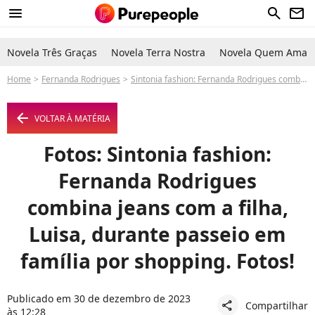
menu
search
newsletter
Novela Três Graças
Novela Terra Nostra
Novela Quem Ama C
Home
Fernanda Rodrigues
Sintonia fashion: Fernanda Rodrigues combina jeans com a filha, Luisa, durante passeio em família por shopping. Fotos!
arrow_left
VOLTAR À MATÉRIA
Fotos: Sintonia fashion:
Fernanda Rodrigues
combina jeans com a filha,
Luisa, durante passeio em
família por shopping. Fotos!
Publicado em 30 de dezembro de 2023
Compartilhar
share
às 12:28