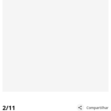
2/11
Compartilhar
share