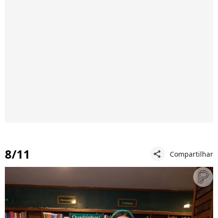
8/11
Compartilhar
share