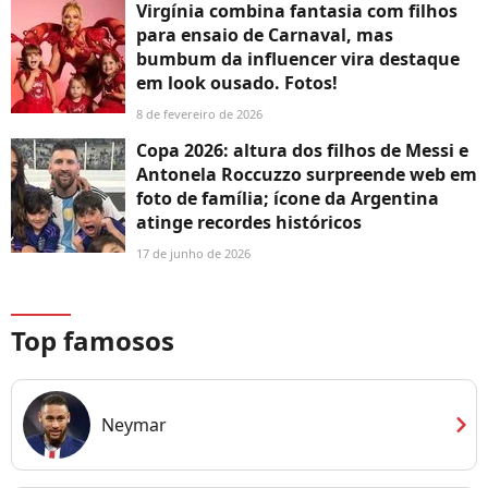
Virgínia combina fantasia com filhos
para ensaio de Carnaval, mas
bumbum da influencer vira destaque
em look ousado. Fotos!
8 de fevereiro de 2026
Copa 2026: altura dos filhos de Messi e
Antonela Roccuzzo surpreende web em
foto de família; ícone da Argentina
atinge recordes históricos
17 de junho de 2026
Top famosos
chevron_right
Neymar