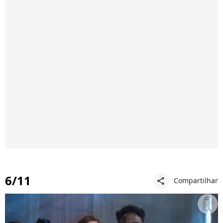
6/11
Compartilhar
share