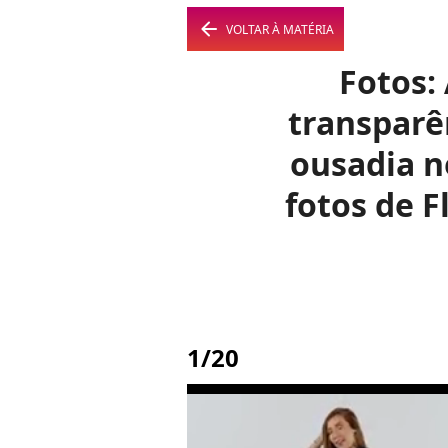
arrow_left
VOLTAR À MATÉRIA
Fotos: 
transparê
ousadia n
fotos de 
1/20