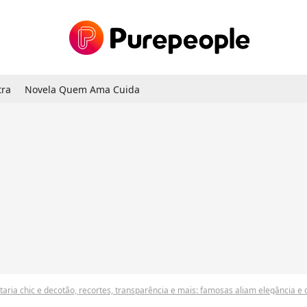
tra
Novela Quem Ama Cuida
ria chic e decotão, recortes, transparência e mais: famosas aliam elegância e ousadia no último dia do Rio Fashion