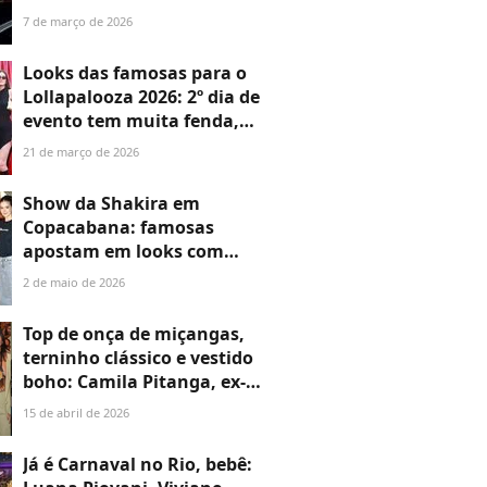
em grande estilo e ousadia do
7 de março de 2026
look deixa Vini Jr. babando.
Veja fotos!
Looks das famosas para o
Lollapalooza 2026: 2º dia de
evento tem muita fenda,
transparência e recortes; veja
21 de março de 2026
+20 fotos de Camila Queiroz,
Sasha Meneghel e mais!
Show da Shakira em
Copacabana: famosas
apostam em looks com
transparência, crochê e
2 de maio de 2026
ousadia com recortes. Veja 50
fotos de Grazi Massafera,
Top de onça de miçangas,
Camila Queiroz e mais!
terninho clássico e vestido
boho: Camila Pitanga, ex-
BBBs Maxiane e Marciele e
15 de abril de 2026
mais famosos roubam a cena
no Rio Fashion Week 2026;
Já é Carnaval no Rio, bebê:
veja + de 20 fotos