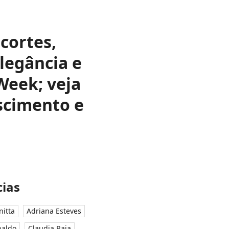
ecortes,
legância e
Week; veja
scimento e
ias
nitta
Adriana Esteves
naldo
Claudia Raia