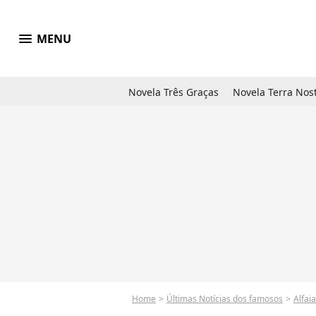
menu
MENU
Novela Três Graças
Novela Terra Nos
Home
Últimas Notícias dos famosos
Alfaiata