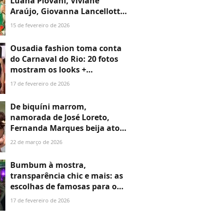
Luana Piovani, Viviane
Araújo, Giovanna Lancellotti,
Gkay e mais famosos
15 de fevereiro de 2026
prestigiam o 2º dia de desfiles
da Série Ouro. Veja fotos!
Ousadia fashion toma conta
do Carnaval do Rio: 20 fotos
mostram os looks +
extravagantes das famosas
17 de fevereiro de 2026
na 2ª noite de Sapucaí
De biquíni marrom,
namorada de José Loreto,
Fernanda Marques beija ator
e esquenta clima em dia de
22 de março de 2026
praia no Rio. Veja 20 fotos!
Bumbum à mostra,
transparência chic e mais: as
escolhas de famosas para os
Camarotes na 2ª noite de
17 de fevereiro de 2026
desfiles de Carnaval do Rio