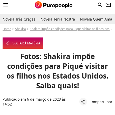
menu
search
newsletter
Novela Três Graças
Novela Terra Nostra
Novela Quem Ama C
Home
Shakira
Shakira impõe condições para Piqué visitar os filhos nos Estados Unidos. Saiba quais!
arrow_left
VOLTAR À MATÉRIA
Fotos: Shakira impõe
condições para Piqué visitar
os filhos nos Estados Unidos.
Saiba quais!
Publicado em 6 de março de 2023 às
Compartilhar
share
14:52