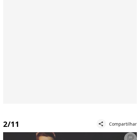
2/11
Compartilhar
share