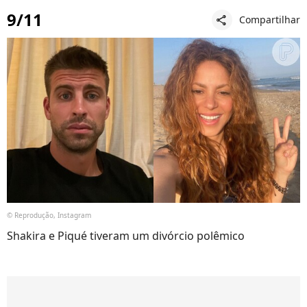
9/11
Compartilhar
share
© Reprodução, Instagram
Shakira e Piqué tiveram um divórcio polêmico