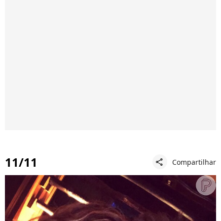
11/11
Compartilhar
share