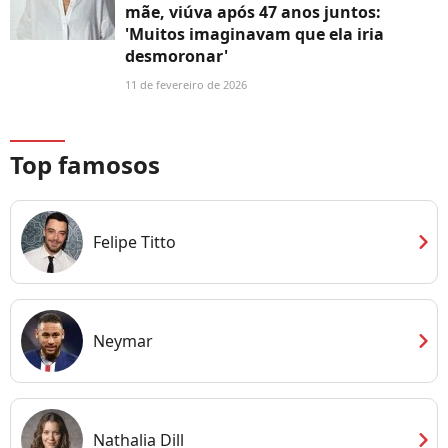
mãe, viúva após 47 anos juntos:
'Muitos imaginavam que ela iria
desmoronar'
11 de fevereiro de 2026
Top famosos
chevron_right
Felipe Titto
chevron_right
Neymar
chevron_right
Nathalia Dill