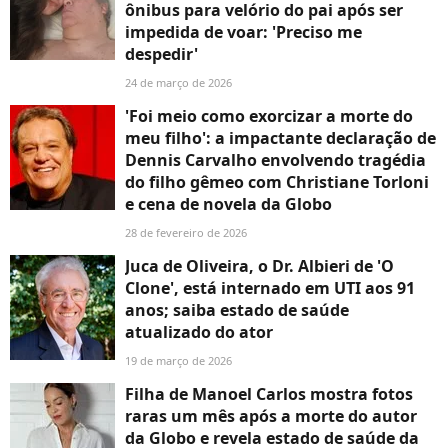
ônibus para velório do pai após ser
impedida de voar: 'Preciso me
despedir'
24 de março de 2026
'Foi meio como exorcizar a morte do
meu filho': a impactante declaração de
Dennis Carvalho envolvendo tragédia
do filho gêmeo com Christiane Torloni
e cena de novela da Globo
28 de fevereiro de 2026
Juca de Oliveira, o Dr. Albieri de 'O
Clone', está internado em UTI aos 91
anos; saiba estado de saúde
atualizado do ator
19 de março de 2026
Filha de Manoel Carlos mostra fotos
raras um mês após a morte do autor
da Globo e revela estado de saúde da