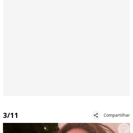
3/11
Compartilhar
share