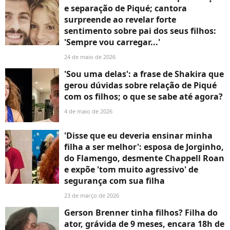
e separação de Piqué; cantora
surpreende ao revelar forte
sentimento sobre pai dos seus filhos:
'Sempre vou carregar...'
24 de maio de 2026
'Sou uma delas': a frase de Shakira que
gerou dúvidas sobre relação de Piqué
com os filhos; o que se sabe até agora?
4 de maio de 2026
'Disse que eu deveria ensinar minha
filha a ser melhor': esposa de Jorginho,
do Flamengo, desmente Chappell Roan
e expõe 'tom muito agressivo' de
segurança com sua filha
23 de março de 2026
Gerson Brenner tinha filhos? Filha do
ator, grávida de 9 meses, encara 18h de