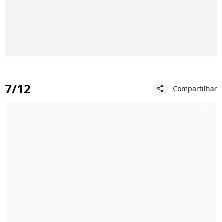
7/12
Compartilhar
share