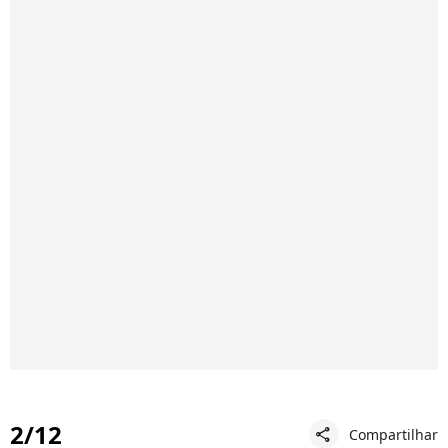
2/12
Compartilhar
share