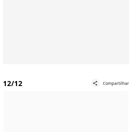
12/12
Compartilhar
share