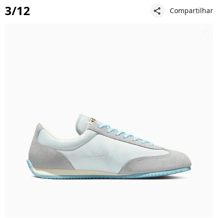
3/12
Compartilhar
share