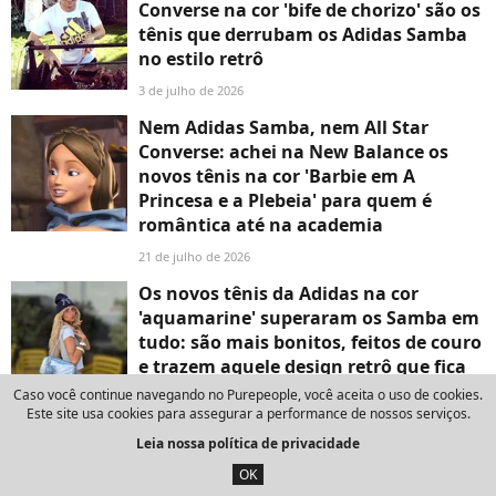
Converse na cor 'bife de chorizo' são os
tênis que derrubam os Adidas Samba
no estilo retrô
3 de julho de 2026
Nem Adidas Samba, nem All Star
Converse: achei na New Balance os
novos tênis na cor 'Barbie em A
Princesa e a Plebeia' para quem é
romântica até na academia
21 de julho de 2026
Os novos tênis da Adidas na cor
'aquamarine' superaram os Samba em
tudo: são mais bonitos, feitos de couro
e trazem aquele design retrô que fica
perfeito com jorts ou vestido
Caso você continue navegando no Purepeople, você aceita o uso de cookies.
Este site usa cookies para assegurar a performance de nossos serviços.
4 de junho de 2026
Leia nossa política de privacidade
Os tênis Converse que vão tirar os
OK
Samba do mercado: estilo retrô, cor