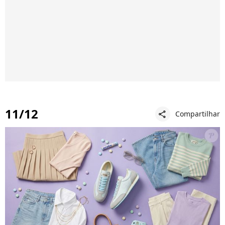
11/12
Compartilhar
share