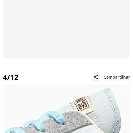
4/12
Compartilhar
share