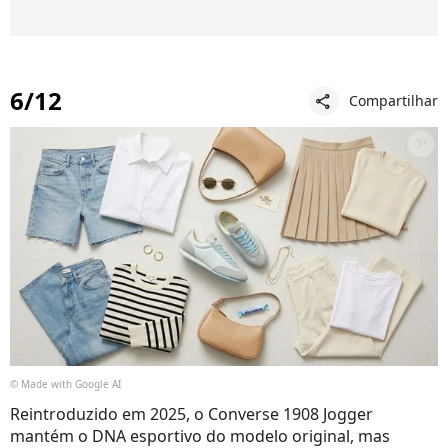
6/12
Compartilhar
share
© Made with Google AI
Reintroduzido em 2025, o Converse 1908 Jogger
mantém o DNA esportivo do modelo original, mas