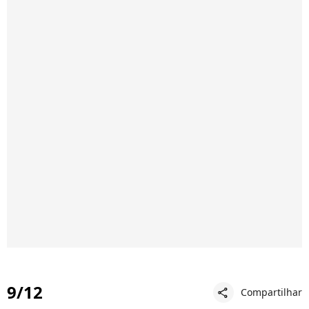
9/12
Compartilhar
share