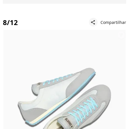
8/12
Compartilhar
share