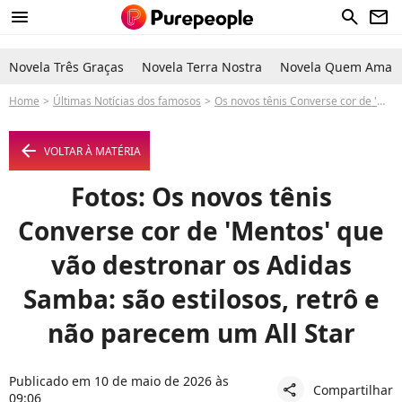
menu
search
newsletter
Novela Três Graças
Novela Terra Nostra
Novela Quem Ama C
Home
Últimas Notícias dos famosos
Os novos tênis Converse cor de 'Mentos' que vão destronar os Adidas Samba: são estilosos, retrô e não parecem um All Star
arrow_left
VOLTAR À MATÉRIA
Fotos: Os novos tênis
Converse cor de 'Mentos' que
vão destronar os Adidas
Samba: são estilosos, retrô e
não parecem um All Star
Publicado em 10 de maio de 2026 às
Compartilhar
share
09:06