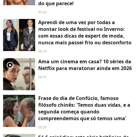
do que parece!
07:02
Aprendi de uma vez por todas a
montar look de festival no Inverno:
com essas dicas de expert de moda,
nunca mais passei frio ou desconforto
06:14
Ama um cinema em casa? 10 séries da
player2
Netflix para maratonar ainda em 2026
06:07
Frase do dia de Confúcio, famoso
filósofo chinês: 'Temos duas vidas, e a
segunda começa quando
compreendemos que só temos uma'
05:59