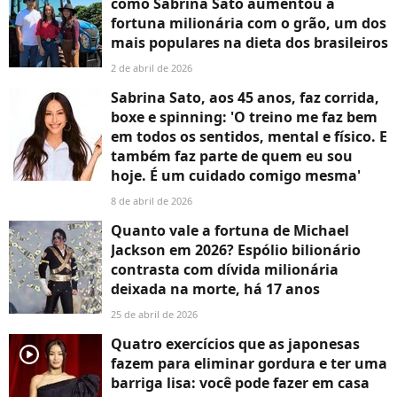
como Sabrina Sato aumentou a
fortuna milionária com o grão, um dos
mais populares na dieta dos brasileiros
2 de abril de 2026
Sabrina Sato, aos 45 anos, faz corrida,
boxe e spinning: 'O treino me faz bem
em todos os sentidos, mental e físico. E
também faz parte de quem eu sou
hoje. É um cuidado comigo mesma'
8 de abril de 2026
Quanto vale a fortuna de Michael
Jackson em 2026? Espólio bilionário
contrasta com dívida milionária
deixada na morte, há 17 anos
25 de abril de 2026
Quatro exercícios que as japonesas
player2
fazem para eliminar gordura e ter uma
barriga lisa: você pode fazer em casa