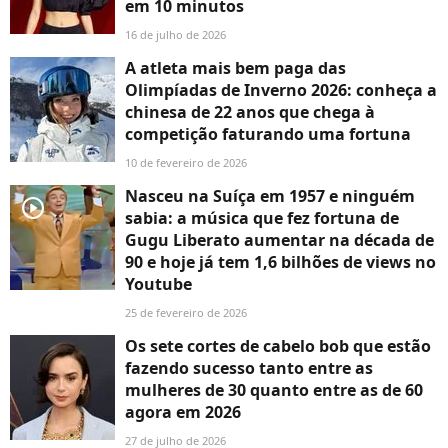
em 10 minutos
16 de julho de 2026
A atleta mais bem paga das
Olimpíadas de Inverno 2026: conheça a
chinesa de 22 anos que chega à
competição faturando uma fortuna
10 de fevereiro de 2026
Nasceu na Suíça em 1957 e ninguém
player2
sabia: a música que fez fortuna de
Gugu Liberato aumentar na década de
90 e hoje já tem 1,6 bilhões de views no
Youtube
25 de fevereiro de 2026
Os sete cortes de cabelo bob que estão
fazendo sucesso tanto entre as
mulheres de 30 quanto entre as de 60
agora em 2026
27 de julho de 2026