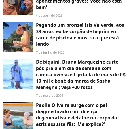
apontamentos graves: ‘Você não está
bem’
4 de abril de 2026
Pegando um bronze! Isis Valverde, aos
39 anos, exibe corpão de biquíni em
tarde de piscina e mostra o que está
lendo
7 de junho de 2026
De biquíni, Bruna Marquezine curte
pós-praia em dia de semana com
camisa oversized grifada de mais de R$
10 mil e boné da marca de Sasha
Meneghel; veja +20 fotos
7 de maio de 2026
Paolla Oliveira surge com o pai
diagnosticado com doença
degenerativa e detalhe no corpo da
atriz assusta fãs: 'Me explica?'