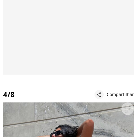
4/8
Compartilhar
share