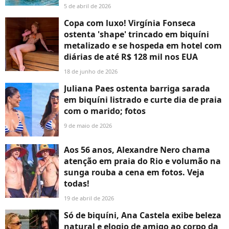
5 de abril de 2026
Copa com luxo! Virgínia Fonseca
ostenta 'shape' trincado em biquíni
metalizado e se hospeda em hotel com
diárias de até R$ 128 mil nos EUA
18 de junho de 2026
Juliana Paes ostenta barriga sarada
em biquíni listrado e curte dia de praia
com o marido; fotos
9 de maio de 2026
Aos 56 anos, Alexandre Nero chama
atenção em praia do Rio e volumão na
sunga rouba a cena em fotos. Veja
todas!
19 de abril de 2026
Só de biquíni, Ana Castela exibe beleza
natural e elogio de amigo ao corpo da