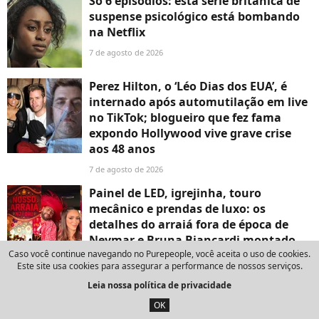
Só 6 episódios: esta série britânica de
suspense psicológico está bombando
na Netflix
7 de agosto de 2026
Perez Hilton, o ‘Léo Dias dos EUA’, é
internado após automutilação em live
no TikTok; blogueiro que fez fama
expondo Hollywood vive grave crise
aos 48 anos
7 de agosto de 2026
Painel de LED, igrejinha, touro
mecânico e prendas de luxo: os
detalhes do arraiá fora de época de
Neymar e Bruna Biancardi montado
em apenas 48 horas
Caso você continue navegando no Purepeople, você aceita o uso de cookies.
Este site usa cookies para assegurar a performance de nossos serviços.
7 de agosto de 2026
Leia nossa política de privacidade
OK
ÚLTIMAS NOTÍCIAS