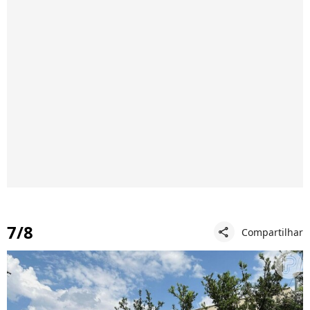
7/8
Compartilhar
share