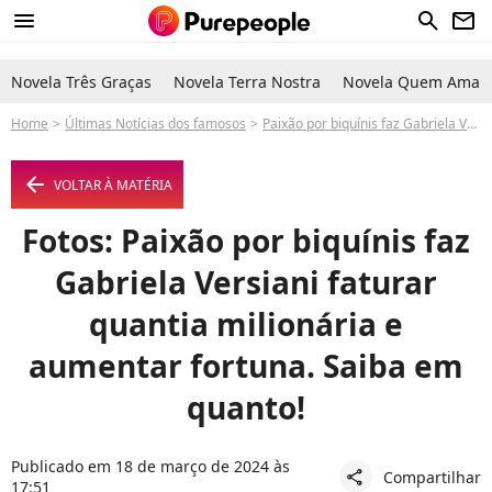
menu
search
newsletter
Novela Três Graças
Novela Terra Nostra
Novela Quem Ama C
Home
Últimas Notícias dos famosos
Paixão por biquínis faz Gabriela Versiani faturar quantia milionária e aumentar fortuna. Saiba em quanto!
arrow_left
VOLTAR À MATÉRIA
Fotos: Paixão por biquínis faz
Gabriela Versiani faturar
quantia milionária e
aumentar fortuna. Saiba em
quanto!
Publicado em 18 de março de 2024 às
Compartilhar
share
17:51