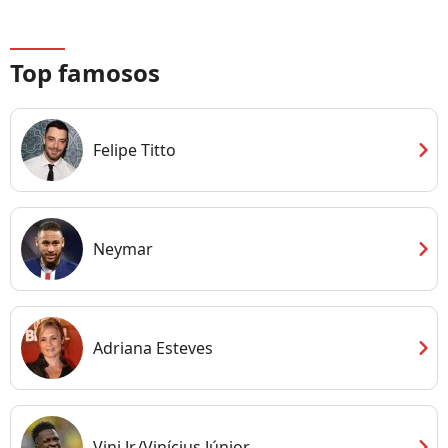
Top famosos
chevron_right
Felipe Titto
chevron_right
Neymar
chevron_right
Adriana Esteves
chevron_right
Vini Jr./Vinícius Júnior