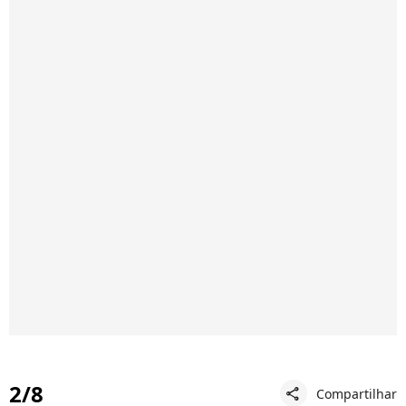
2/8
Compartilhar
share