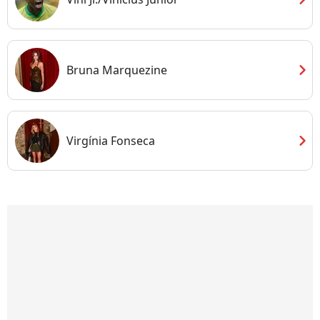
chevron_right
Bruna Marquezine
chevron_right
Virgínia Fonseca