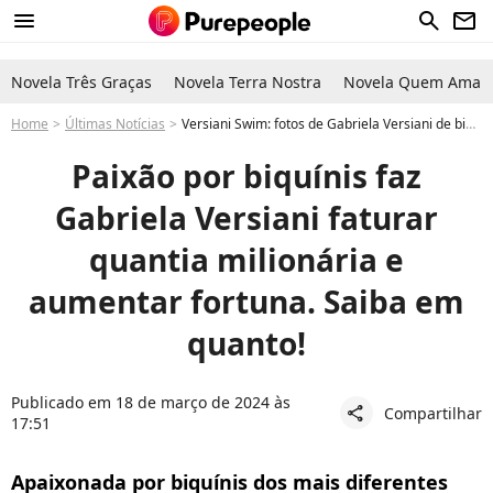
menu
search
newsletter
Novela Três Graças
Novela Terra Nostra
Novela Quem Ama C
Home
Últimas Notícias
Versiani Swim: fotos de Gabriela Versiani de biquíni disparam vendas de marca própria e rendem fortuna para a modelo. Saiba quanto!
Paixão por biquínis faz
Gabriela Versiani faturar
quantia milionária e
aumentar fortuna. Saiba em
quanto!
Publicado em 18 de março de 2024 às
Compartilhar
share
17:51
Apaixonada por biquínis dos mais diferentes