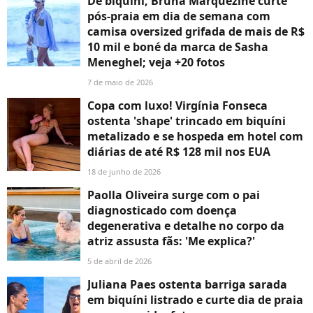
De biquíni, Bruna Marquezine curte
pós-praia em dia de semana com
camisa oversized grifada de mais de R$
10 mil e boné da marca de Sasha
Meneghel; veja +20 fotos
7 de maio de 2026
Copa com luxo! Virgínia Fonseca
ostenta 'shape' trincado em biquíni
metalizado e se hospeda em hotel com
diárias de até R$ 128 mil nos EUA
18 de junho de 2026
Paolla Oliveira surge com o pai
diagnosticado com doença
degenerativa e detalhe no corpo da
atriz assusta fãs: 'Me explica?'
5 de abril de 2026
Juliana Paes ostenta barriga sarada
em biquíni listrado e curte dia de praia