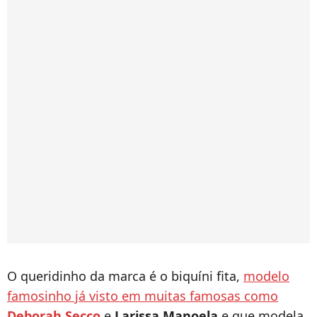
O queridinho da marca é o biquíni fita,
modelo
famosinho já visto em muitas famosas como
Deborah Secco
e
Larissa Manoela
e que modela