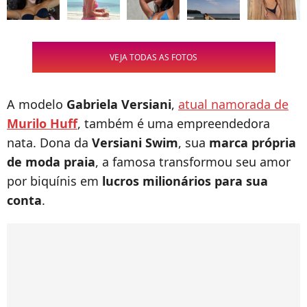
VEJA TODAS AS FOTOS
A modelo
Gabriela Versiani
,
atual namorada de
Murilo Huff
, também é uma empreendedora
nata. Dona da
Versiani Swim
, sua
marca própria
de moda praia
, a famosa transformou seu amor
por biquínis em
lucros milionários para sua
conta
.