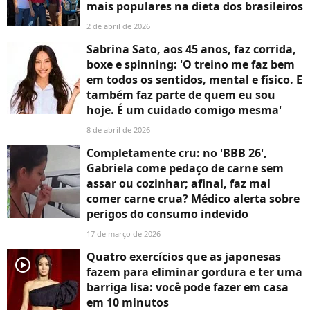
mais populares na dieta dos brasileiros
2 de abril de 2026
Sabrina Sato, aos 45 anos, faz corrida,
boxe e spinning: 'O treino me faz bem
em todos os sentidos, mental e físico. E
também faz parte de quem eu sou
hoje. É um cuidado comigo mesma'
8 de abril de 2026
Completamente cru: no 'BBB 26',
Gabriela come pedaço de carne sem
assar ou cozinhar; afinal, faz mal
comer carne crua? Médico alerta sobre
perigos do consumo indevido
17 de março de 2026
Quatro exercícios que as japonesas
player2
fazem para eliminar gordura e ter uma
barriga lisa: você pode fazer em casa
em 10 minutos