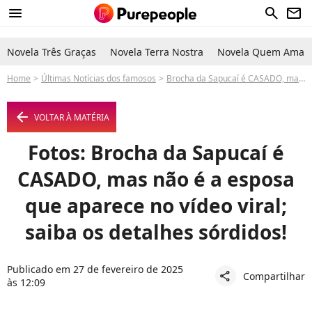
menu
search
newsletter
Novela Três Graças
Novela Terra Nostra
Novela Quem Ama C
Home
Últimas Notícias dos famosos
Brocha da Sapucaí é CASADO, mas não é a esposa que aparece no vídeo viral; saiba os detalhes sórdidos!
arrow_left
VOLTAR À MATÉRIA
Fotos: Brocha da Sapucaí é
CASADO, mas não é a esposa
que aparece no vídeo viral;
saiba os detalhes sórdidos!
Publicado em 27 de fevereiro de 2025
Compartilhar
share
às 12:09