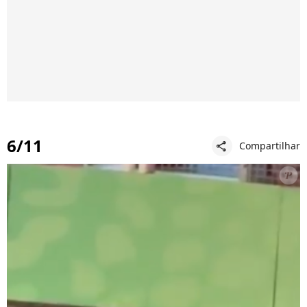
6/11
Compartilhar
share