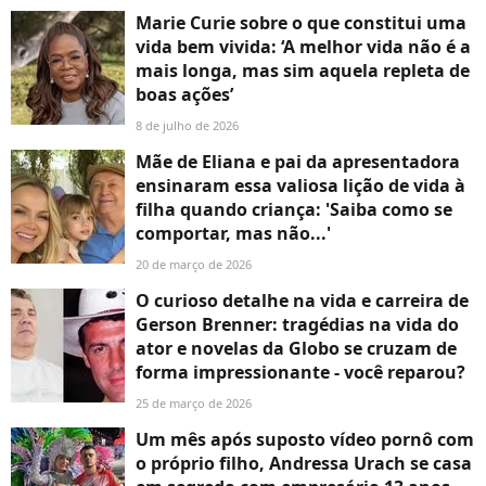
Marie Curie sobre o que constitui uma
vida bem vivida: ‘A melhor vida não é a
mais longa, mas sim aquela repleta de
boas ações’
8 de julho de 2026
Mãe de Eliana e pai da apresentadora
ensinaram essa valiosa lição de vida à
filha quando criança: 'Saiba como se
comportar, mas não...'
20 de março de 2026
O curioso detalhe na vida e carreira de
Gerson Brenner: tragédias na vida do
ator e novelas da Globo se cruzam de
forma impressionante - você reparou?
25 de março de 2026
Um mês após suposto vídeo pornô com
o próprio filho, Andressa Urach se casa