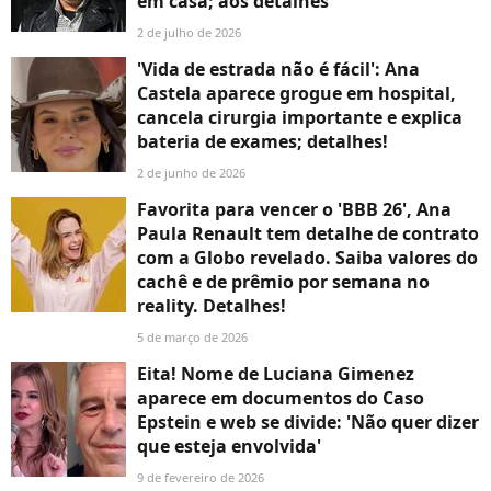
em casa; aos detalhes
2 de julho de 2026
'Vida de estrada não é fácil': Ana
Castela aparece grogue em hospital,
cancela cirurgia importante e explica
bateria de exames; detalhes!
2 de junho de 2026
Favorita para vencer o 'BBB 26', Ana
Paula Renault tem detalhe de contrato
com a Globo revelado. Saiba valores do
cachê e de prêmio por semana no
reality. Detalhes!
5 de março de 2026
Eita! Nome de Luciana Gimenez
aparece em documentos do Caso
Epstein e web se divide: 'Não quer dizer
que esteja envolvida'
9 de fevereiro de 2026