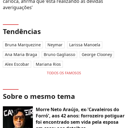
carioca, afirma que ‘está realizando as devidas
averiguações’
Tendências
Bruna Marquezine
Neymar
Larissa Manoela
Ana Maria Braga
Bruno Gagliasso
George Clooney
Alex Escobar
Mariana Rios
TODOS OS FAMOSOS
Sobre o mesmo tema
Morre Neto Araújo, ex-'Cavaleiros do
Forró', aos 42 anos: forrozeiro potiguar
foi encontrado sem vida pela esposa