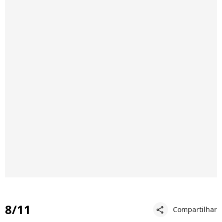
8/11
Compartilhar
share