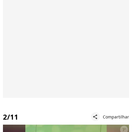
2/11
Compartilhar
share