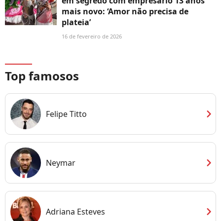
em segredo com empresário 13 anos
mais novo: ‘Amor não precisa de
plateia’
16 de fevereiro de 2026
Top famosos
chevron_right
Felipe Titto
chevron_right
Neymar
chevron_right
Adriana Esteves