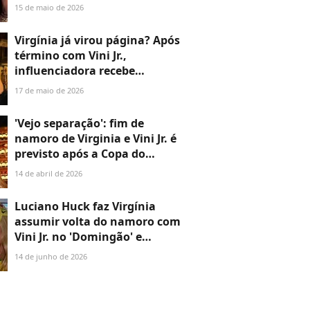
mandar indireta? Margareth
15 de maio de 2026
compartilha reflexão após
fim de namoro da filha
Virgínia já virou página? Após
famosa
término com Vini Jr.,
influenciadora recebe
'cantada' em post sobre Dia
17 de maio de 2026
dos Namorados e movimenta
a web
'Vejo separação': fim de
namoro de Virginia e Vini Jr. é
previsto após a Copa do
Mundo 2026 por vidente em
14 de abril de 2026
meio a suposta 'vista grossa'
da famosa
Luciano Huck faz Virgínia
assumir volta do namoro com
Vini Jr. no 'Domingão' e
influencer entrega detalhe de
14 de junho de 2026
presente do Dia dos
Namorados: '2 anos'