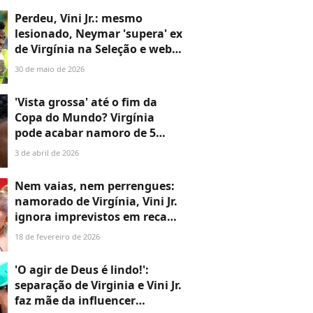
Perdeu, Vini Jr.: mesmo
lesionado, Neymar 'supera' ex
de Virgínia na Seleção e web
ironiza comentário da
30 de maio de 2026
influenciadora: 'Só lembrei
dela falando...'
'Vista grossa' até o fim da
Copa do Mundo? Virgínia
pode acabar namoro de 5
meses com Vini Jr. após o
3 de abril de 2026
Mundial de futebol
Nem vaias, nem perrengues:
namorado de Virgínia, Vini Jr.
ignora imprevistos em recado
carinhoso após estreia oficial
18 de fevereiro de 2026
da influencer no Carnaval
2026
'O agir de Deus é lindo!':
separação de Virginia e Vini Jr.
faz mãe da influencer