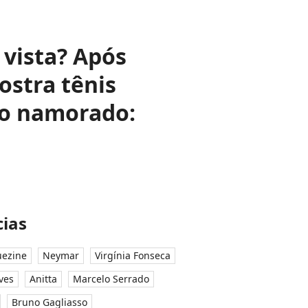
 vista? Após
ostra tênis
do namorado:
ias
ezine
Neymar
Virgínia Fonseca
ves
Anitta
Marcelo Serrado
Bruno Gagliasso