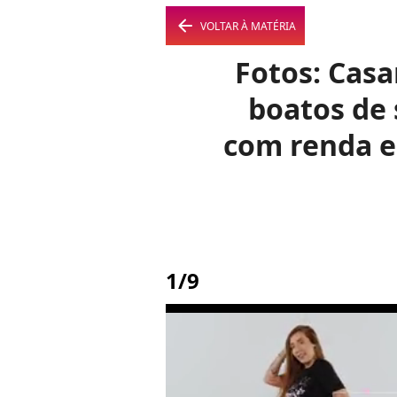
arrow_left
VOLTAR À MATÉRIA
Fotos: Casa
boatos de 
com renda e
1/9