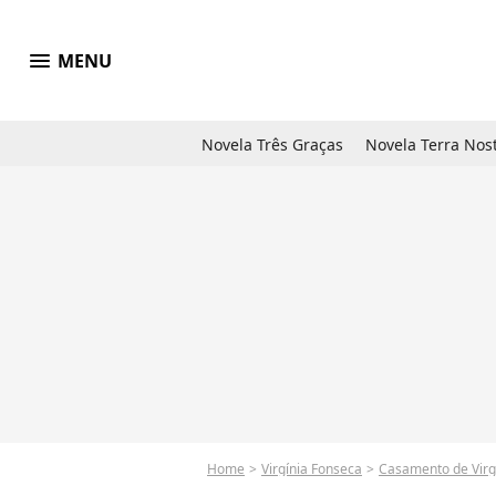
menu
MENU
Novela Três Graças
Novela Terra Nos
Home
Virgínia Fonseca
Casamento de Virginia