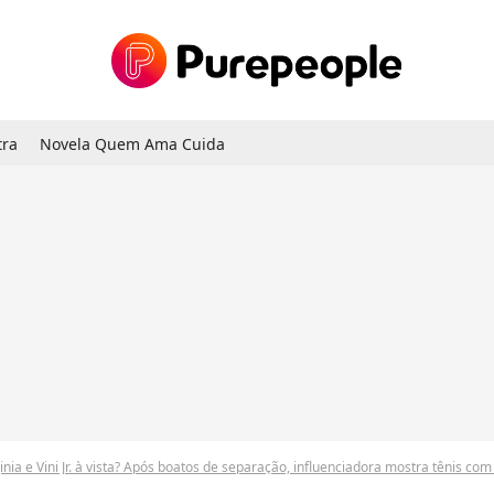
tra
Novela Quem Ama Cuida
 e Vini Jr. à vista? Após boatos de separação, influenciadora mostra tênis com renda e borda