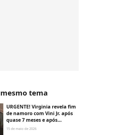
o mesmo tema
URGENTE! Virginia revela fim
de namoro com Vini Jr. após
quase 7 meses e após
rumores de 'vista grossa':
15 de maio de 2026
'Página virada'