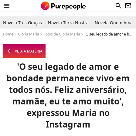
menu
search
newsletter
Novela Três Graças
Novela Terra Nostra
Novela Quem Ama C
Home
Gloria Maria
Fotos de Gloria Maria
'O seu legado de amor e bondade permanece vivo em todos nós. Feliz aniversário, mamãe, eu te amo muito', expressou Maria no Instagram - Foto
arrow_left
VEJA A MATÉRIA
'O seu legado de amor e
bondade permanece vivo em
todos nós. Feliz aniversário,
mamãe, eu te amo muito',
expressou Maria no
Instagram