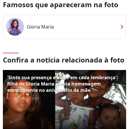
Famosos que apareceram na foto
chevron_right
Gloria Maria
Confira a notícia relacionada à foto
'Sinto sua presença e amor em cada lembrança':
filha de Gloria Maria presta homenagem
emocionante no aniversário da mãe
15 de agosto de 2024