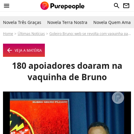
menu
search
newsletter
Novela Três Graças
Novela Terra Nostra
Novela Quem Ama C
Home
Últimas Notícias
Goleiro Bruno: web se revolta com vaquinha para assassino de Eliza Samúdio pagar pensão do filho
arrow_left
VEJA A MATÉRIA
180 apoiadores doaram na
vaquinha de Bruno