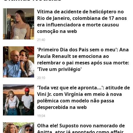
Vítima de acidente de helicóptero no
Rio de Janeiro, colombiana de 17 anos
era influenciadora e morte causou
comoção na web
21:40
'Primeiro Dia dos Pais sem o meu': Ana
Paula Renault se emociona ao
relembrar o pai meses após sua morte:
'Tive um privilégio'
20:10
'Toda vez que ele apronta...': atitude de
Vini Jr. com Virgínia em meio à nova
polêmica com modelo não passa
despercebida na web
19:04
Olha ele! Suposto novo namorado de
Anitta, ator já apontado como affair