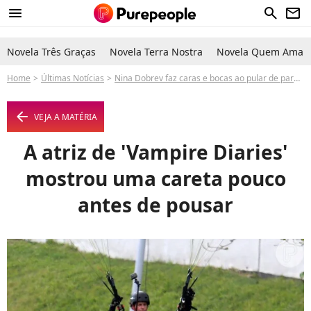
menu
search
newsletter
Novela Três Graças
Novela Terra Nostra
Novela Quem Ama C
Home
Últimas Notícias
Nina Dobrev faz caras e bocas ao pular de parapente no Rio de Janeiro. Fotos!
arrow_left
VEJA A MATÉRIA
A atriz de 'Vampire Diaries'
mostrou uma careta pouco
antes de pousar